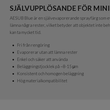
SJÄLVUPPLÖSANDE FÖR MIN
AESUB Blue är en självevaporerande sprayfärg som eva
lämna några rester, vilket betyder att objektet inte b
kan ta mycket tid.
Fri från rengöring
Evaporerar utan att lämna rester
Enkel och säker att använda
Beläggningstjocklek på ~8-15 μm
Konsistent och homogen beläggning
Hög materialkompatibilitet