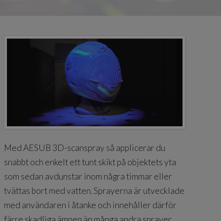
Med AESUB 3D-scanspray så applicerar du
snabbt och enkelt ett tunt skikt på objektets yta
som sedan avdunstar inom några timmar eller
tvättas bort med vatten. Sprayerna är utvecklade
med användaren i åtanke och innehåller därför
färre skadliga ämnen än många andra sprayer.