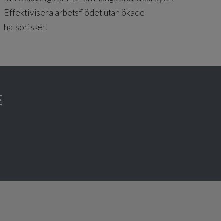
Effektivisera arbetsflödet utan ökade
hälsorisker.
E