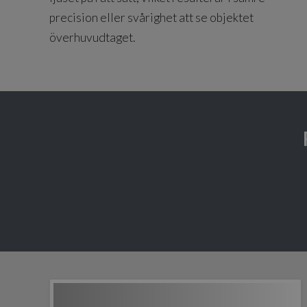
precision eller svårighet att se objektet
överhuvudtaget.