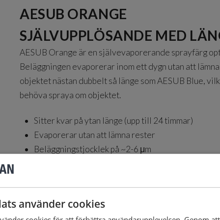
AESUB ORANGE
SJÄLVUPPLÖSANDE MED LÄN
AESUB Orange är en självevaporerande sprayfärg optime
Beläggningen evaporerar inom ett dygn utan att lämna
objektet nästan dubbelt så länge som AESUB Blue, vilk
behöva spraya om objektet.
Sitter kvar på ytan länge (upp till 24 timmar)
Evaporerar utan att lämna rester
Beläggningstjocklek på
~2-6 μm
Konsistent och homogen beläggning
Hög materialkompatibilitet
ats använder cookies
VIDEO: JÄMFÖRELSE MELLAN ORANGE OCH BLÅ
änder cookies för att förbättra användarupplevelsen. Genom at