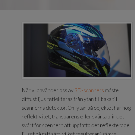
När vi använder oss av
3D-scanners
måste
diffust ljus reflekteras från ytan tillbaka till
scannerns detektor. Om ytan på objektet har hög
reflektivitet, transparens eller svärta blir det
svårt för scennern att uppfatta det reflekterade
ljuset på rätt sätt, vilket resulterar i sämre