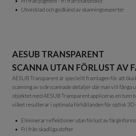
Fri från pigment - fri från titandioxid
Utvecklad och godkänd av skanningsexperter
AESUB TRANSPARENT
SCANNA UTAN FÖRLUST AV 
AESUB Transparent är speciellt framtagen för att öka
scanning av svårscannade detaljer där man vill fånga u
objektet med AESUB Transparent appliceras en tunn b
vilket resulterar i optimala förhållanden för optisk 3D
Eliminerar reflektioner utan förlust av färginform
Fri från skadliga dofter