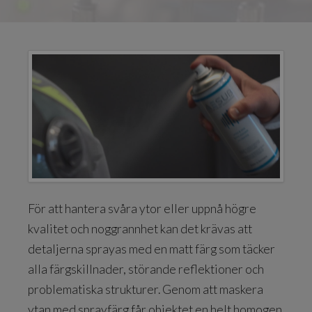
För att hantera svåra ytor eller uppnå högre
kvalitet och noggrannhet kan det krävas att
detaljerna sprayas med en matt färg som täcker
alla färgskillnader, störande reflektioner och
problematiska strukturer. Genom att maskera
ytan med sprayfärg får objektet en helt homogen