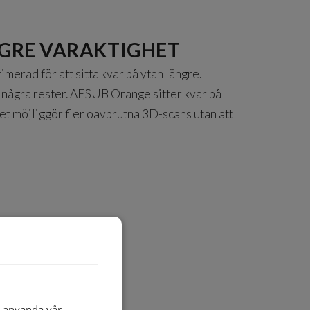
GRE VARAKTIGHET
rad för att sitta kvar på ytan längre.
 några rester. AESUB Orange sitter kvar på
et möjliggör fler oavbrutna 3D-scans utan att
t använda vår