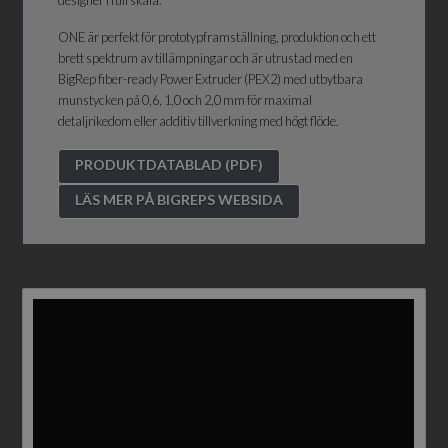
ONE är perfekt för prototypframställning, produktion och ett
brett spektrum av tillämpningar och är utrustad med en
BigRep fiber-ready Power Extruder (PEX2) med utbytbara
munstycken på 0,6, 1,0 och 2,0 mm för maximal
detaljrikedom eller additiv tillverkning med högt flöde.
PRODUKTDATABLAD (PDF)
LÄS MER PÅ BIGREPS WEBSIDA