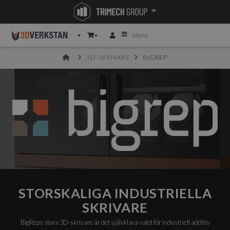
Meny
HOME
3D-SKRIVARE
BIGREP
STORSKALIGA INDUSTRIELLA
SKRIVARE
BigReps stora 3D-skrivare är det självklara valet för industriell additiv