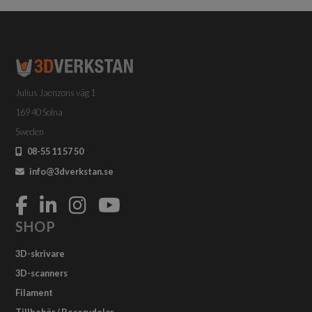
Julius Jaenzons väg 1
169 40 Solna
Sweden
08-55 11 57 50
info@3dverkstan.se
SHOP
3D-skrivare
3D-scanners
Filament
Tillbehör / Reservdelar