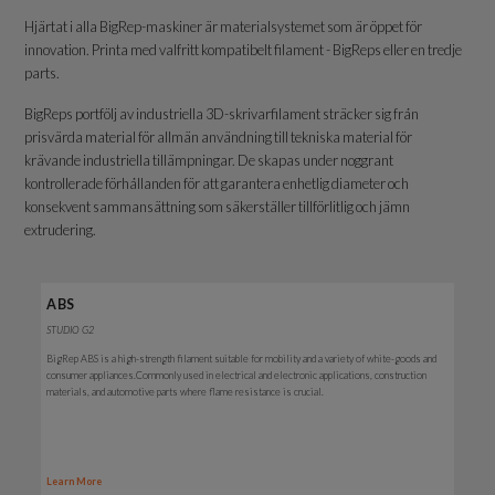
Hjärtat i alla BigRep-maskiner är materialsystemet som är öppet för
innovation. Printa med valfritt kompatibelt filament - BigReps eller en tredje
parts.
BigReps portfölj av industriella 3D-skrivarfilament sträcker sig från
prisvärda material för allmän användning till tekniska material för
krävande industriella tillämpningar. De skapas under noggrant
kontrollerade förhållanden för att garantera enhetlig diameter och
konsekvent sammansättning som säkerställer tillförlitlig och jämn
extrudering.
ABS
STUDIO G2
BigRep ABS is a high-strength filament suitable for mobility and a variety of white-goods and
consumer appliances.
Commonly used in electrical and electronic applications, construction
materials, and automotive parts where flame resistance is crucial.
Learn More