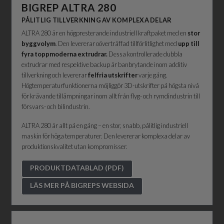
BIGREP
ALTRA 280
PÅLITLIG TILLVERKNING AV KOMPLEXA DELAR
ALTRA 280 är en högpresterande industriell kraftpaket med en
stor
byggvolym
. Den levererar oöverträffad tillförlitlighet med
upp till
fyra toppmoderna extrudrar.
Dessa kontrollerade dubbla
extrudrar med respektive backup är banbrytande inom additiv
tillverkning och levererar
felfria utskrifter
varje gång.
Högtemperaturfunktionerna möjliggör 3D-utskrifter på högsta nivå
för krävande tillämpningar inom allt från flyg- och rymdindustrin till
försvars- och bilindustrin.
ALTRA 280 är allt på en gång – en stor, snabb, pålitlig industriell
maskin för höga temperaturer. Den levererar komplexa delar av
produktionskvalitet utan kompromisser.
PRODUKTDATABLAD (PDF)
LÄS MER PÅ BIGREPS WEBSIDA