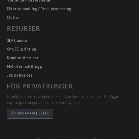
Efterbehandling / Post-processing
Outlet
RESURSER
3D-tjänster
Om 3D-printing
Kundberättelser
Nyheter och Blogg
Jobba hos oss
FÖR PRIVATKUNDER
Handlar du som privatperson? Här kan du enkelt utöva din 14-dagars
lagstadgade ångerrätt. Gäller ej företagsköp.
ÅNGRA AVTALET HÄR