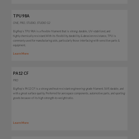
TPU 98A
ONE, PRO, STUDIO, STUDIO G2
BigRep’s TPU 98A is a flexible filament that is strong, durable, UV-stabilized, and
highly chemically resistant
.
With its flexibility, durability, & abrasion resistance, TPU is
commonly used for manufacturing aids, particularly those interfacing with sensitive parts &
equipment.
Learn More
PA12 CF
PRO
BigRep's PA12 CF is a strong and heat-resistant
engineering-grade filament. Stiff, durable, and
with a great surface quality.
Preferred for aerospace components, automotive parts, and sporting
goods because of its high strength-to-weight ratio.
Learn More