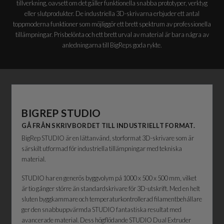
tillverkning, oavsett om det gäller funktionella snabba prototyper, verktyg
eller slutprodukter.
De industriella 3D-skrivarna erbjuder ett antal
toppmoderna funktioner som möjliggör ett brett spektrum av professionella
tillämpningar. Prisbelönta och ett brett urval av material är bara några av
anledningarna till BigReps goda rykte.
BIGREP
STUDIO
GÅ FRÅN SKRIVBORDET TILL INDUSTRIELLT FORMAT.
BigRep STUDIO är en lättanvänd, storformat 3D-skrivare som är
särskilt utformad för industriella tillämpningar med tekniska
material.
STUDIO har en generös byggvolym på 1000 x 500 x 500 mm, vilket
är tio gånger större än standardskrivare för 3D-utskrift. Med en helt
sluten byggkammare och temperaturkontrollerad filamentbehållare
ger den snabbuppvärmda STUDIO fantastiska resultat med
avancerade material. Dess högflödande STUDIO Dual Extruder