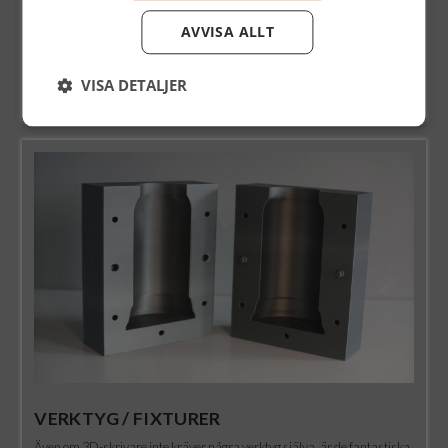
mycket personliga produkter använt additiv tillverkning för att skapa
AVVISA ALLT
små serier eller helt unika produkter under lång tid.
Idag använder även industriella tillverkare 3D-utskrift för
VISA DETALJER
serieproduktion och för att skapa prisvärda industriella delar.
VERKTYG / FIXTURER
Även om 3D-skrivare inte kräver några verktyg själva, är de fantastiska