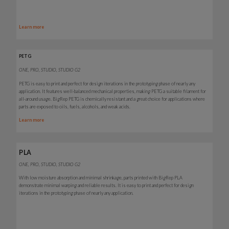
Learn more
PETG
ONE, PRO, STUDIO, STUDIO G2
PETG is easy to print and perfect for design iterations in the prototyping phase of nearly any
application. It features well-balanced mechanical properties, making PETG a suitable filament for
all-around usage. BigRep PETG is chemically resistant and a great choice for applications where
parts are exposed to oils, fuels, alcohols, and weak acids.
Learn more
PLA
ONE, PRO, STUDIO, STUDIO G2
With low moisture absorption and minimal shrinkage, parts printed with BigRep PLA
demonstrate minimal warping and reliable results. It is easy to print and perfect for design
iterations in the prototyping phase of nearly any application.