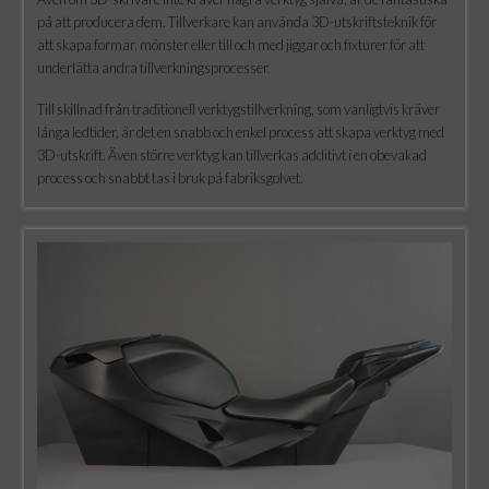
på att producera dem. Tillverkare kan använda 3D-utskriftsteknik för
att skapa formar, mönster eller till och med jiggar och fixturer för att
underlätta andra tillverkningsprocesser.
Till skillnad från traditionell verktygstillverkning, som vanligtvis kräver
långa ledtider, är det en snabb och enkel process att skapa verktyg med
3D-utskrift. Även större verktyg kan tillverkas additivt i en obevakad
process och snabbt tas i bruk på fabriksgolvet.