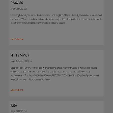
PA6 / 66
PRO, STUDIO G2
It is a light-weight thermoplastic material with high rigidity, and has high resistance to heat and
chemicals. Widely used in mechanical engineering, automotive parts, and consumer goods with
excellent mechanical properties and chemical resistance.
Learn More
HI-TEMP CF
ONE, PRO, STUDIO G2
BigRep's HI-TEMP CF is a
strong, engineering-grade
filament with a high heat deflection
temperature.
Ideal for functional applications in demanding conditions and industrial
environments. Thanks to its high stiffness, HI-TEMP CF is ideal for 3D-printed patterns and
molds for a range of forming applications.
Learn more
ASA
PRO, STUDIO G2