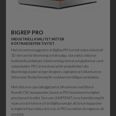
BIGREP
PRO
INDUSTRIELL KVALITET MÖTER
KOSTNADSEFFEKTIVITET.
Med sin enorma byggvolym är BigRep PRO en helt sluten industriell
3D-skrivare för tillverkning av fullskaliga, stora delar, inklusive
funktionella prototyper, fabriksverktyg, formar och gjutformar samt
slutprodukter. PRO är konstruerad för produktivitet i alla
tillverkningsstadier och ger designers, ingenjörer och tillverkare en
lättanvänd, flexibel lösning för snabbare och billigare produktion.
Med stöd av en specialbyggd portal, tillsammans med Bosch
Rexroth CNC-komponenter, levererar PRO konsekvent hastighet,
precision och kvalitet. Tack vare JUMPSTART, en ny hybridlösning för
mjukvara och hårdvara från BigRep som gör att du kan hoppa över
krånglet och bara börja skriva ut, är PRO nu enklare än någonsin att
använda.