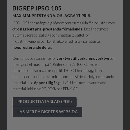
BIGREP
IPSO 105
MAXIMAL PRESTANDA. OSLAGBART PRIS.
IPSO 105 är en mångsidig högtemperaturmaskin för industrin med
ett
oslagbart pris-prestanda-förhållande
. Det är det mest
automatiserade, pålitliga och snabbaste sättet för
industriingenjörer och konstruktörer att få tag på robusta,
högpresterande delar
.
Den kallas passande nog för
verktygstillverkarens verktyg
och
är en glödhet maskin på 105 liter som når 100 °C med en
utskriftsbädd som värms upp till 180 °C. Den är byggd med
toppmoderna dubbla extrudrar som kan skriva ut högpresterande
material med
öppen tillgång
till världens mest avancerade
material, inklusive PC, PEKK och PEKK-CF.
PRODUKTDATABLAD (PDF)
LÄS MER PÅ BIGREPS WEBSIDA