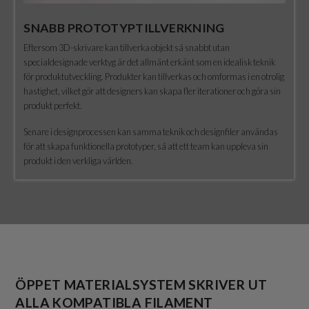
SNABB PROTOTYPTILLVERKNING
Eftersom 3D-skrivare kan tillverka objekt så snabbt utan
specialdesignade verktyg är det allmänt erkänt som en idealisk teknik
för produktutveckling. Produkter kan tillverkas och omformas i en otrolig
hastighet, vilket gör att designers kan skapa fler iterationer och göra sin
produkt perfekt.
Senare i designprocessen kan samma teknik och designfiler användas
för att skapa funktionella prototyper, så att ett team kan uppleva sin
produkt i den verkliga världen.
ÖPPET MATERIALSYSTEM SKRIVER UT
ALLA KOMPATIBLA FILAMENT