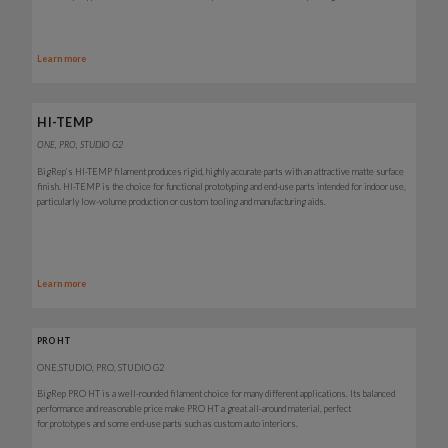
Learn more
HI-TEMP
ONE, PRO, STUDIO G2
BigRep’s HI-TEMP filament produces rigid, highly accurate parts with an attractive matte surface
finish. HI-TEMP is the choice for functional prototyping and end-use parts intended for indoor use,
particularly low-volume production or custom tooling and manufacturing aids.
Learn more
PRO HT
ONE,STUDIO, PRO, STUDIO G2
BigRep PRO HT is a well-rounded filament choice for many different applications. Its balanced
performance and reasonable price make PRO HT a great all-around material, perfect
for prototypes and some end-use parts such as custom auto interiors.