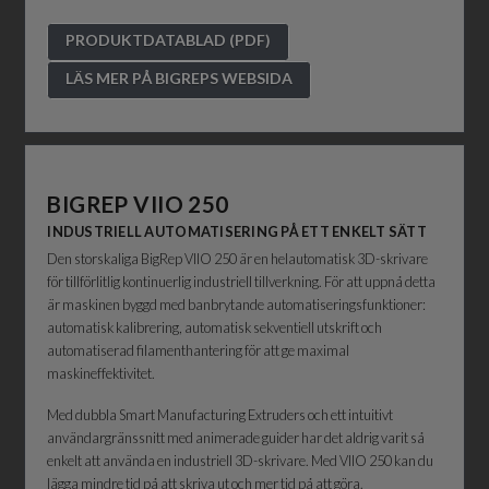
PRODUKTDATABLAD (PDF)
LÄS MER PÅ BIGREPS WEBSIDA
BIGREP
VIIO 250
INDUSTRIELL AUTOMATISERING PÅ ETT ENKELT SÄTT
Den storskaliga BigRep VIIO 250 är en helautomatisk 3D-skrivare
för tillförlitlig kontinuerlig industriell tillverkning. För att uppnå detta
är maskinen byggd med banbrytande automatiseringsfunktioner:
automatisk kalibrering, automatisk sekventiell utskrift och
automatiserad filamenthantering för att ge maximal
maskineffektivitet.
Med dubbla Smart Manufacturing Extruders och ett intuitivt
användargränssnitt med animerade guider har det aldrig varit så
enkelt att använda en industriell 3D-skrivare. Med VIIO 250 kan du
lägga mindre tid på att skriva ut och mer tid på att göra.