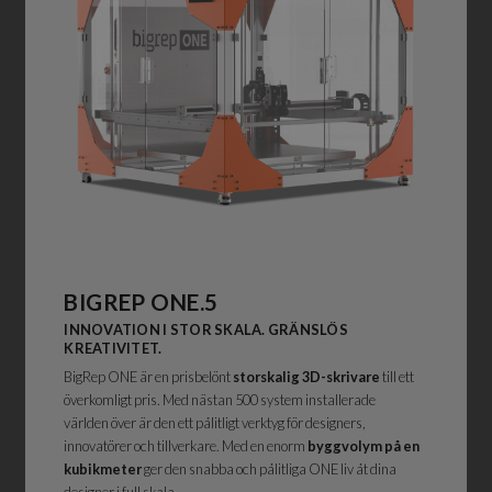
BIGREP
ONE.5
INNOVATION I STOR SKALA. GRÄNSLÖS
KREATIVITET.
BigRep ONE är en prisbelönt
storskalig 3D-skrivare
till ett
överkomligt pris. Med nästan 500 system installerade
världen över är den ett pålitligt verktyg för designers,
innovatörer och tillverkare. Med en enorm
byggvolym på en
kubikmeter
ger den snabba och pålitliga ONE liv åt dina
designer i full skala.