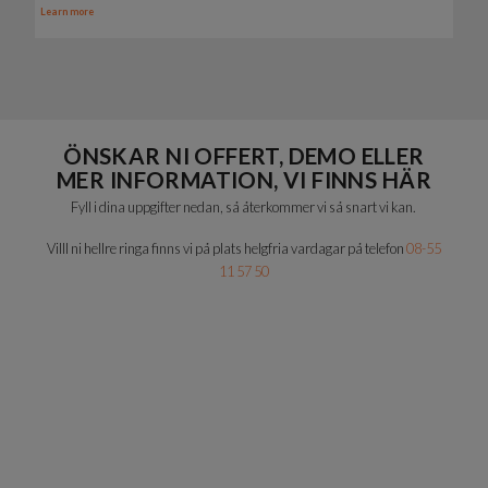
Learn more
ÖNSKAR NI OFFERT, DEMO ELLER
MER INFORMATION, VI FINNS HÄR
Fyll i dina uppgifter nedan, så återkommer vi så snart vi kan.
Villl ni hellre ringa finns vi på plats helgfria vardagar på telefon
08-55
11 57 50