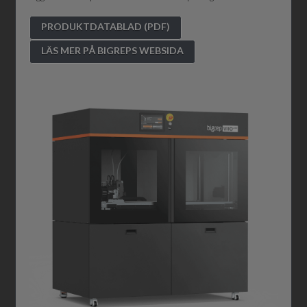
PRODUKTDATABLAD (PDF)
LÄS MER PÅ BIGREPS WEBSIDA