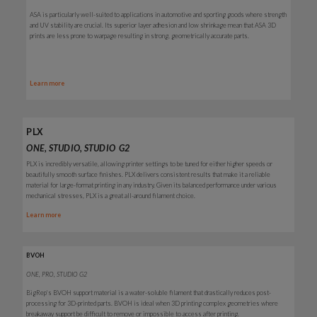
ASA is particularly well-suited to applications in automotive and sporting goods where strength
and UV stability are crucial. Its superior layer adhesion and low shrinkage mean that ASA 3D
prints are less prone to warpage resulting in strong, geometrically accurate parts.
Learn more
PLX
ONE, STUDIO, STUDIO G2
PLX is incredibly versatile, allowing printer settings to be tuned for either higher speeds or
beautifully smooth surface finishes. PLX delivers consistent results that make it a reliable
material for large-format printing in any industry. Given its balanced performance under various
mechanical stresses, PLX is a great all-around filament choice.
Learn more
BVOH
ONE, PRO, STUDIO G2
BigRep's BVOH support material is a water-soluble filament that drastically reduces post-
processing
for 3D-printed parts.
BVOH is ideal when 3D printing complex geometries where
breakaway support be difficult to remove or impossible to access after printing.