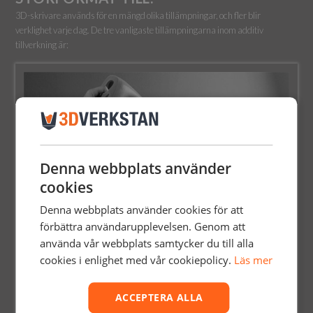
3D-skrivare används för en mängd olika tillämpningar, och fler blir
verklighet varje dag. De tre vanligaste tillämpningarna inom additiv
tillverkning är:
Denna webbplats använder
cookies
Denna webbplats använder cookies för att
förbättra användarupplevelsen. Genom att
använda vår webbplats samtycker du till alla
SLUTPRODUKTER
cookies i enlighet med vår cookiepolicy.
Läs mer
3D-skrivare används allt oftare för att skapa produkter för
slutanvändning och till och med konsumentprodukter. På grund av den
ACCEPTERA ALLA
inbyggda flexibiliteten i additiv tillverkning har företag som erbjuder