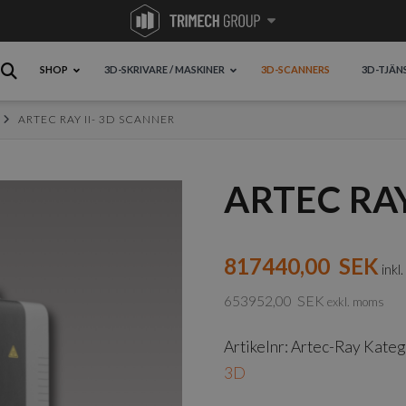
SHOP
3D-SKRIVARE / MASKINER
3D-SCANNERS
3D-TJÄN
ARTEC RAY II- 3D SCANNER
ARTEC RAY
817440,00
SEK
inkl
653952,00
SEK
exkl. moms
Artikelnr:
Artec-Ray
Kateg
3D