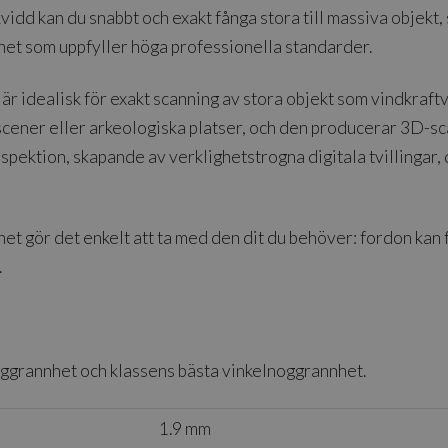
idd kan du snabbt och exakt fånga stora till massiva objekt,
et som uppfyller höga professionella standarder.
 idealisk för exakt scanning av stora objekt som vindkraftve
 scener eller arkeologiska platser, och den producerar 3D-sc
nspektion, skapande av verklighetstrogna digitala tvillingar,
rhet gör det enkelt att ta med den dit du behöver: fordon kan
.
ggrannhet och klassens bästa vinkelnoggrannhet.
1.9 mm