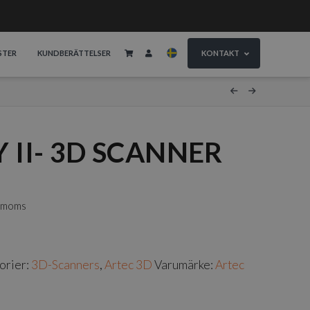
STER
KUNDBERÄTTELSER
KONTAKT
 II- 3D SCANNER
. moms
orier:
3D-Scanners
,
Artec 3D
Varumärke:
Artec