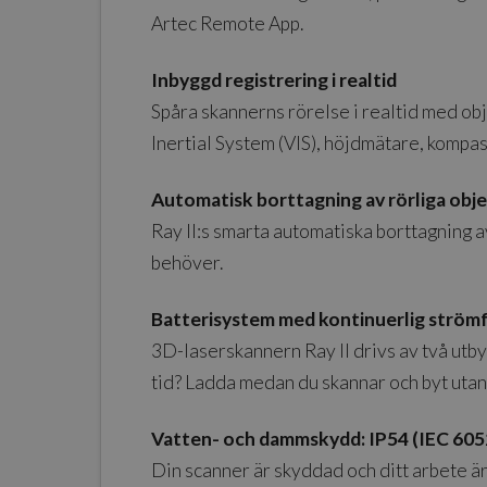
Artec Remote App.
Inbyggd registrering i realtid
Spåra skannerns rörelse i realtid med obj
Inertial System (VIS), höjdmätare, kompas
Automatisk borttagning av rörliga obj
Ray II:s smarta automatiska borttagning av
behöver.
Batterisystem med kontinuerlig ström
3D-laserskannern Ray II drivs av två utby
tid? Ladda medan du skannar och byt utan 
Vatten- och dammskydd: IP54 (IEC 605
Din scanner är skyddad och ditt arbete är 