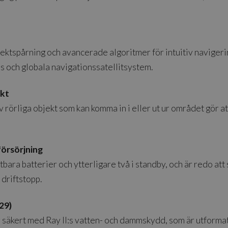
ektspårning och avancerade algoritmer för intuitiv navigerin
s och globala navigationssatellitsystem.
ekt
 rörliga objekt som kan komma in i eller ut ur området gör at
försörjning
tbara batterier och ytterligare två i standby, och är redo at
driftstopp.
29)
säkert med Ray II:s vatten- och dammskydd, som är utformat fö