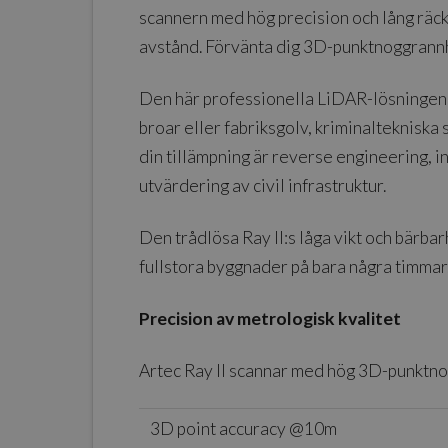
scannern med hög precision och lång räckv
avstånd. Förvänta dig 3D-punktnoggrannh
Den här professionella LiDAR-lösningen är
broar eller fabriksgolv, kriminaltekniska
din tillämpning är reverse engineering, i
utvärdering av civil infrastruktur.
Den trådlösa Ray II:s låga vikt och bärba
fullstora byggnader på bara några timmar
Precision av metrologisk kvalitet
Artec Ray II scannar med hög 3D-punktno
3D point accuracy @10m