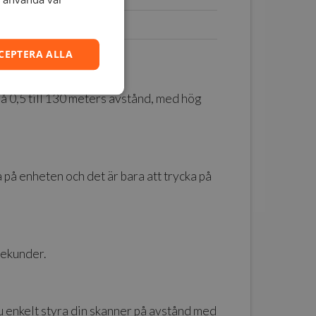
0,4 min
1,4 min
CEPTERA ALLA
på 0,5 till 130 meters avstånd, med hög
 på enheten och det är bara att trycka på
sekunder.
 du enkelt styra din skanner på avstånd med