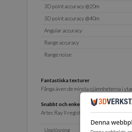
3D point accuracy @20m
3D point accuracy @40m
Angular accuracy
Range accuracy
Range noise
Fantastiska texturer
Fånga även de minsta ojämnheterna i yta
Snabbt och enkelt
Artec Ray II registrerar data med en anmä
Denna webbpl
Upplösning
Denna webbplats anv