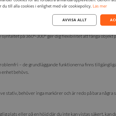
du till alla cookies i enlighet med vår cookiepolicy.
Läs mer
1,7 min
0,85 min
2,7 min
1,9 min
AVVISA ALLT
AC
dd
synfältet på 360°-300° ger dig flexibilitet att fånga objekt 
problemfri – de grundläggande funktionerna finns tillgängliga
n enhet behövs.
ive stativ, behöver inga markörer och är redo på bara några 
glig plats eller på en höjd där du inte kan vistas säkert, kan