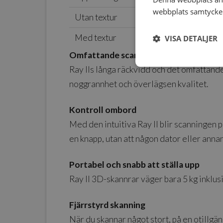
webbplats samtycker 
Utan textur
Med textur
VISA DETALJER
Omfattande scanning med lång räckvi
Ray IIs långa räckvidd och det omfattande 
noggrannhet och överlägsen kvalitet.
Kontroll ombord
Med den intuitiva Ray II blir scanningen 
en knapp, utan att någon dator eller anna
Portabel och snabb att ställa upp
Ray II 3D-skannrar väger bara 5 kg inklus
Fjärrstyrd skanning
När du skannar något stort, på en otillgän