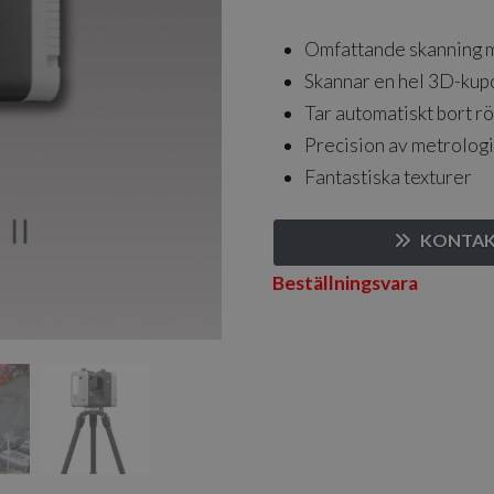
Omfattande skanning m
Skannar en hel 3D-kupo
Tar automatiskt bort rö
Precision av metrologi
Fantastiska texturer
KONTAKT
Beställningsvara