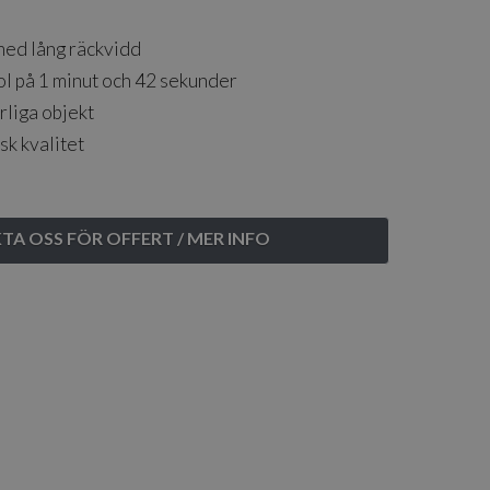
ed lång räckvidd
l på 1 minut och 42 sekunder
rliga objekt
sk kvalitet
A OSS FÖR OFFERT / MER INFO