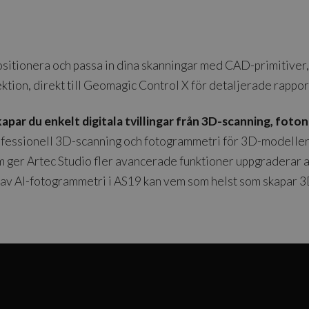
t positionera och passa in dina skanningar med CAD-primitiv
tion, direkt till Geomagic Control X för detaljerade rappor
kapar du enkelt digitala tvillingar från 3D-scanning, foton
professionell 3D-scanning och fotogrammetri för 3D-modeller
ger Artec Studio fler avancerade funktioner uppgraderar an
 av AI-fotogrammetri i AS19 kan vem som helst som skapar 3