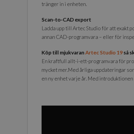
tränger in i enheten.
Scan-to-CAD export
Ladda upp till Artec Studio för att exak
annan CAD-programvara – eller för inspek
Köp till mjukvaran
Artec Studio 19
så s
En kraftfull allt-i-ett-programvara för 
mycket mer.Med årliga uppdateringar som 
en ny enhet varje år. Med introduktionen