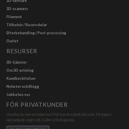
3D-skrivare
3D-scanners
Filament
Tillbehör / Reservdelar
Efterbehandling / Post-processing
Outlet
RESURSER
3D-tjänster
Om 3D-printing
Kundberättelser
Nyheter och Blogg
Jobba hos oss
FÖR PRIVATKUNDER
Handlar du som privatperson? Här kan du enkelt utöva din 14-dagars
lagstadgade ångerrätt. Gäller ej företagsköp.