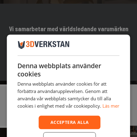
Vi samarbetar med världsledande varumärken
inom 3D-printing, scanning och digital
tillverkning
Denna webbplats använder
cookies
Denna webbplats använder cookies för att
förbättra användarupplevelsen. Genom att
använda vår webbplats samtycker du till alla
cookies i enlighet med vår cookiepolicy.
Läs mer
ACCEPTERA ALLA
Prisvärda och användarvänliga 3D-skrivare för nybörjare och
Pålit