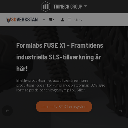
Meny
Formlabs FUSE X1 - Framtidens
industriella SLS-tillverkning är
här!
Effektiv produktion med upp till tre gånger högre
produktionsflöde än konkurrerande plattformar, 50% lägre
kostnad per del och en byggvolym på 61,5 liter.
Läs om FUSE X1 ecosystem