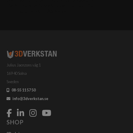
YLT VALDE DE ATT FÖR FÖRSTA GÅNGEN
A 3D-PRINTADE MASTERMODELLER FÖR
GJUTNING. - LÄS MER »
Julius Jaenzons väg 1
169 40 Solna
Sweden
08-55 11 57 50
info@3dverkstan.se
SHOP