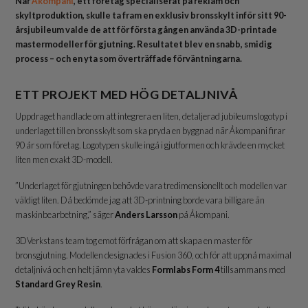
När
Åkompani
, ett företag specialiserat på reklam och
skyltproduktion, skulle ta fram en exklusiv bronsskylt inför sitt 90-
årsjubileum valde de att för första gången använda 3D-printade
mastermodeller för gjutning. Resultatet blev en snabb, smidig
process – och en yta som överträffade förväntningarna.
ETT PROJEKT MED HÖG DETALJNIVÅ
Uppdraget handlade om att integrera en liten, detaljerad jubileumslogotyp i
underlaget till en bronsskylt som ska pryda en byggnad när Åkompani firar
90 år som företag. Logotypen skulle ingå i gjutformen och krävde en mycket
liten men exakt 3D-modell.
”Underlaget för gjutningen behövde vara tredimensionellt och modellen var
väldigt liten. Då bedömde jag att 3D-printning borde vara billigare än
maskinbearbetning,” säger
Anders Larsson
på Åkompani.
3DVerkstans team tog emot förfrågan om att skapa en master för
bronsgjutning. Modellen designades i Fusion 360, och för att uppnå maximal
detaljnivå och en helt jämn yta valdes
Formlabs Form 4
tillsammans med
Standard Grey Resin
.