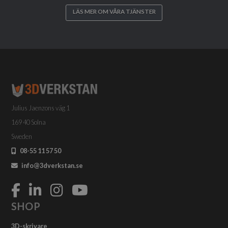
LÄS MER OM VÅRA TJÄNSTER
Julius Jaenzons väg 1
169 40 Solna
Sweden
08-55 11 57 50
info@3dverkstan.se
SHOP
3D-skrivare