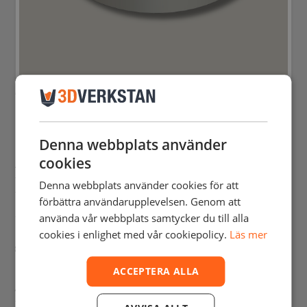
Bilderna visar digital modell till resultatet i brons från den högupplösta gjutformen
EFFEKTIVARE PROCESSER OCH
FRAMTIDA MÖJLIGHETER
Denna webbplats använder
cookies
Även om detta var Åkompanis första projekt med 3D-printning som
tillverkningsmetod ser de redan tydliga fördelar, framför allt i
Denna webbplats använder cookies för att
förenklad arbetsprocess och flexibilitet.
förbättra användarupplevelsen. Genom att
använda vår webbplats samtycker du till alla
”Vi har egentligen inte haft några svårigheter tidigare, men 3D-
printning gör det hela enklare,” säger Anders. Han tillägger att han
cookies i enlighet med vår cookiepolicy.
Läs mer
gärna rekommenderar tekniken särskilt för företag som har tillgång till
rätt kunskap och egna resurser.
ACCEPTERA ALLA
Åkompani planerar nu att utforska fler tillämpningar där 3D-printade
formar kan effektivisera deras arbete. Samarbetet med 3DVerkstan