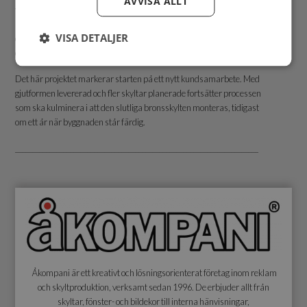
AVVISA ALLT
var deras första, men troligen inte det sista. Minst en ytterligare skylt
kommer att gjutas innan året är slut, och för framtida projekt
VISA DETALJER
överväger Åkompani att 3D-printa fler formar, både för gjutna skyltar
och möjliga värmebearbetade formar/produkter.
Det här projektet markerar starten på ett nytt kundsamarbete. Med
gjutformen levererad och fler skyltar planerade fortsätter processen
som ska kulminera i att den slutliga bronsskylten monteras, tidigast
om ett år när byggnaden står färdig.
_______________________________________________________________________
Åkompani är ett kreativt och lösningsorienterat företag inom reklam
och skyltproduktion, verksamt sedan 1996. De erbjuder allt från
skyltar, fönster- och bildekor till interna hänvisningar,