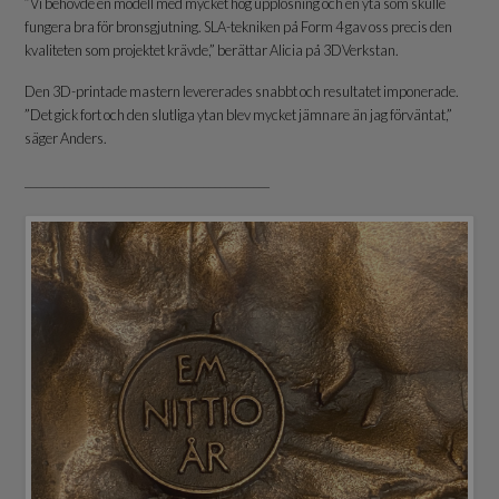
”Vi behövde en modell med mycket hög upplösning och en yta som skulle
fungera bra för bronsgjutning. SLA-tekniken på Form 4 gav oss precis den
kvaliteten som projektet krävde,” berättar Alicia på 3DVerkstan.
Den 3D-printade mastern levererades snabbt och resultatet imponerade.
”Det gick fort och den slutliga ytan blev mycket jämnare än jag förväntat,”
säger Anders.
____________________________________________