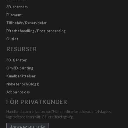
3D-scanners
Filament
Tillbehör / Reservdelar
Efterbehandling / Post-processing
Outlet
RESURSER
3D-tjänster
Om 3D-printing
Kundberättelser
Nyheter och Blogg
Jobba hos oss
FÖR PRIVATKUNDER
Handlar du som privatperson? Här kan du enkelt utöva din 14-dagars
lagstadgade ångerrätt. Gäller ej företagsköp.
ÅNGRA AVTALET HÄR