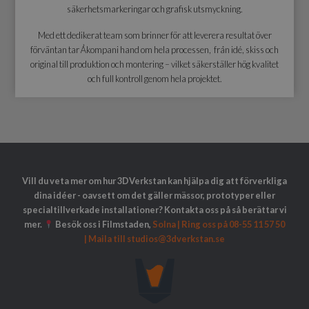
säkerhetsmarkeringar och grafisk utsmyckning.
Med ett dedikerat team som brinner för att leverera resultat över
förväntan tar Åkompani hand om hela processen, från idé, skiss och
original till produktion och montering – vilket säkerställer hög kvalitet
och full kontroll genom hela projektet.
Vill du veta mer om hur 3DVerkstan kan hjälpa dig att förverkliga
dina idéer - oavsett om det gäller
mässor, prototyper eller
specialtillverkade installationer
? Kontakta oss på så berättar vi
mer.
Besök oss i Filmstaden,
Solna |
Ring oss på 08-55 11 57 50
|
Maila till studios@3dverkstan.se