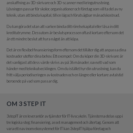
anskaffning av 3D-skrivare och 3D-scanner med kringutrustning.
Lösningen passar för skolor, organisationer och företag som vill ta del av ny
teknik, utan att binda kapital, till en låg och förutsägbar månadskostnad.
Du kan göra det utan att varken binda ditt rörelsekapital eller låsa in ditt
kreditutrymme. Dessutom är beslutsprocessen oftast kortare eftersom det
är ett mindre beslut att hyra något än att köpa.
Det är en flexibel finansieringsform eftersom det tillåter dig att anpassa dina
kostnader utefter dina behov. Ett exempel: Om du köper din 3D-skrivare är
det vanligast att dess värde skrivs av på 36 månader, oavsett vad som
händer med teknikutvecklingen. Om du istället hyr din utrustning, kan du
fritt välja periodiseringen av kostnaden och en längre eller kortare avtalstid
beroende på vad som passar dig.
OM 3 STEP IT
3stepIT är en leverantör av tjänster för IT-livscykeln. Tjänsterna delas upp i
tre logiska steg; finansiering, asset management och återtag. Genom att
vara ett nav inom ekosystemet för IT kan 3stepIT hjälpa företag och