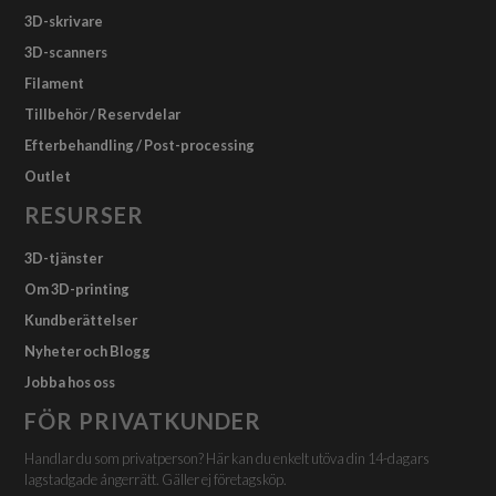
3D-skrivare
3D-scanners
Filament
Tillbehör / Reservdelar
Efterbehandling / Post-processing
Outlet
RESURSER
3D-tjänster
Om 3D-printing
Kundberättelser
Nyheter och Blogg
Jobba hos oss
FÖR PRIVATKUNDER
Handlar du som privatperson? Här kan du enkelt utöva din 14-dagars
lagstadgade ångerrätt. Gäller ej företagsköp.