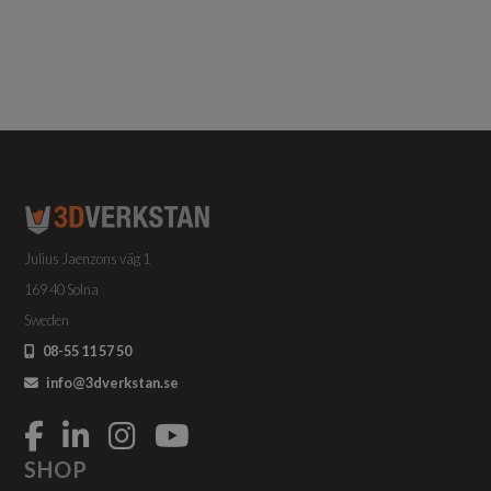
Julius Jaenzons väg 1
169 40 Solna
Sweden
08-55 11 57 50
info@3dverkstan.se
SHOP