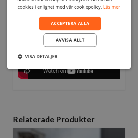
Exportformat
STL, OBJ och PLY
cookies i enlighet med vår cookiepolicy.
Läs mer
ACCEPTERA ALLA
AVVISA ALLT
VISA DETALJER
Relaterade Produkter