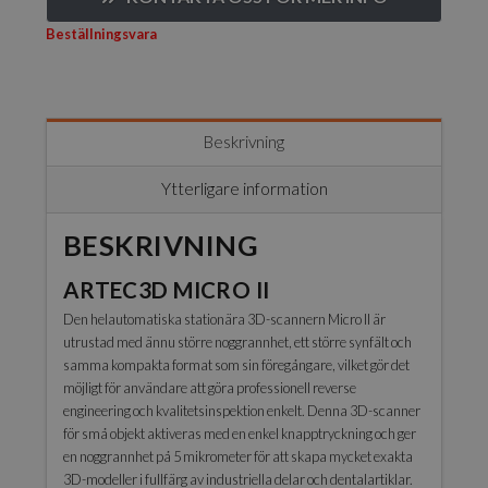
Beställningsvara
Beskrivning
Ytterligare information
BESKRIVNING
ARTEC3D MICRO II
Den helautomatiska stationära 3D-scannern Micro II är
utrustad med ännu större noggrannhet, ett större synfält och
samma kompakta format som sin föregångare, vilket gör det
möjligt för användare att göra professionell reverse
engineering och kvalitetsinspektion enkelt. Denna 3D-scanner
för små objekt aktiveras med en enkel knapptryckning och ger
en noggrannhet på 5 mikrometer för att skapa mycket exakta
3D-modeller i fullfärg av industriella delar och dentalartiklar.