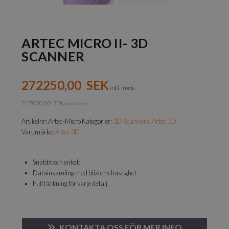
ARTEC MICRO II- 3D
SCANNER
272250,00
SEK
inkl. moms
217800,00
SEK
exkl. moms
Artikelnr:
Artec-Micro
Kategorier:
3D-Scanners
,
Artec 3D
Varumärke:
Artec 3D
Snabbt och enkelt
Datainsamling med blixtens hastighet
Full täckning för varje detalj
KONTAKTA OSS FÖR MER INFO