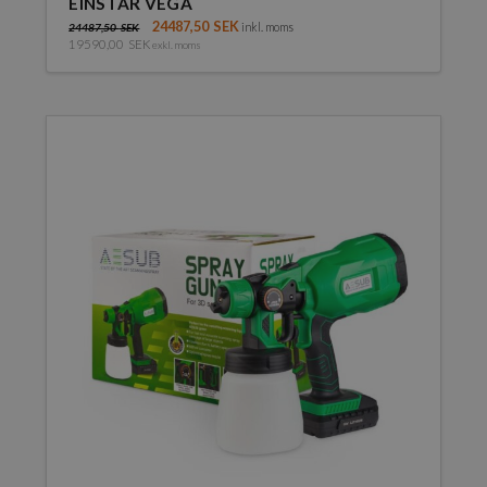
EINSTAR VEGA
24487,50
SEK
inkl. moms
24487,50
SEK
19590,00
SEK
exkl. moms
Den
här
produkten
har
flera
varianter.
De
olika
alternativen
kan
väljas
på
produktsidan