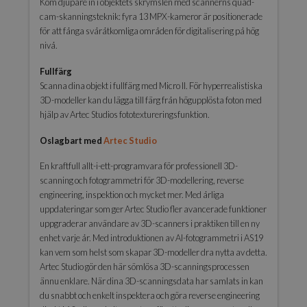
Kom djupare in i objektets skrymslen med scannerns quad-
cam-skanningsteknik: fyra 13 MPX-kameror är positionerade
för att fånga svåråtkomliga områden för digitalisering på hög
nivå.
Fullfärg
Scanna dina objekt i fullfärg med Micro II. För hyperrealistiska
3D-modeller kan du lägga till färg från högupplösta foton med
hjälp av Artec Studios fototextureringsfunktion.
Oslagbart med
Artec Studio
En kraftfull allt-i-ett-programvara för professionell 3D-
scanning och fotogrammetri för 3D-modellering, reverse
engineering, inspektion och mycket mer. Med årliga
uppdateringar som ger Artec Studio fler avancerade funktioner
uppgraderar användare av 3D-scanners i praktiken till en ny
enhet varje år. Med introduktionen av AI-fotogrammetri i AS19
kan vem som helst som skapar 3D-modeller dra nytta av detta.
Artec Studio gör den här sömlösa 3D-scanningsprocessen
ännu enklare. När dina 3D-scanningsdata har samlats in kan
du snabbt och enkelt inspektera och göra reverse engineering