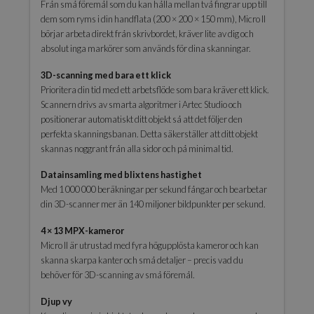
Från små föremål som du kan hålla mellan två fingrar upp till
dem som ryms i din handflata (200 × 200 × 150 mm), Micro II
börjar arbeta direkt från skrivbordet, kräver lite av dig och
absolut inga markörer som används för dina skanningar.
3D-scanning med bara ett klick
Prioritera din tid med ett arbetsflöde som bara kräver ett klick.
Scannern drivs av smarta algoritmer i Artec Studio och
positionerar automatiskt ditt objekt så att det följer den
perfekta skanningsbanan. Detta säkerställer att ditt objekt
skannas noggrant från alla sidor och på minimal tid.
Datainsamling med blixtens hastighet
Med 1 000 000 beräkningar per sekund fångar och bearbetar
din 3D-scanner mer än 140 miljoner bildpunkter per sekund.
4 × 13 MPX-kameror
Micro II är utrustad med fyra högupplösta kameror och kan
skanna skarpa kanter och små detaljer – precis vad du
behöver för 3D-scanning av små föremål.
Djup vy