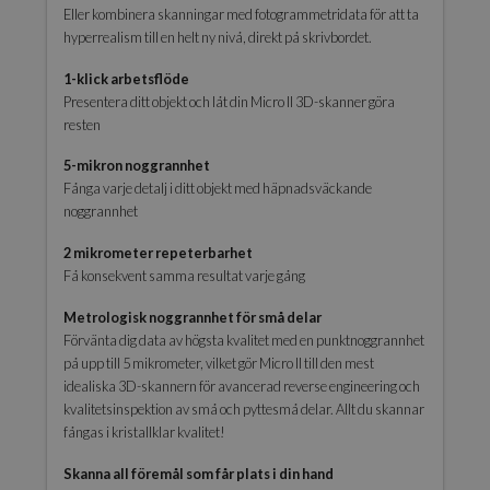
Eller kombinera skanningar med fotogrammetridata för att ta
hyperrealism till en helt ny nivå, direkt på skrivbordet.
1-klick arbetsflöde
Presentera ditt objekt och låt din Micro II 3D-skanner göra
resten
5-mikron noggrannhet
Fånga varje detalj i ditt objekt med häpnadsväckande
noggrannhet
2 mikrometer repeterbarhet
Få konsekvent samma resultat varje gång
Metrologisk noggrannhet för små delar
Förvänta dig data av högsta kvalitet med en punktnoggrannhet
på upp till 5 mikrometer, vilket gör Micro II till den mest
idealiska 3D-skannern för avancerad reverse engineering och
kvalitetsinspektion av små och pyttesmå delar. Allt du skannar
fångas i kristallklar kvalitet!
Skanna all föremål som får plats i din hand