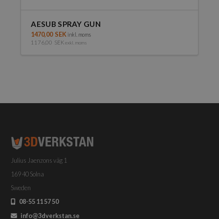
AESUB SPRAY GUN
1470,00
SEK
inkl. moms
1176,00
SEK
exkl. moms
Julius Jaenzons väg 1
169 40 Solna
Sweden
08-55 11 57 50
info@3dverkstan.se