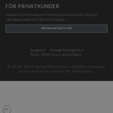
FÖR PRIVATKUNDER
Handlar du som privatperson? Här kan du enkelt utöva din 14-dagars
lagstadgade ångerrätt. Gäller ej företagsköp.
ÅNGRA AVTALET HÄR
Support
Integritetspolicy
Köp- Och Leveransvillkor
© 2026 3DVerkstan AB (Priserna gäller exklusive
moms med reservation för ändringar).