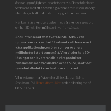
öppnar upp möjligheter i er arbetsprocess. Fler och fler inser
fördelarna med att använda sig av denna teknik som ständigt
utvecklas, och att material och möjligheter redan finns.
Här kan ni läsa kundberättelser med våra kunders egna ord
om hur 3D-tekniken möjliggjort nya framgångar.
Är du intresserad av att veta hur 3D-teknik kan
optimera er verksamhet? Tveka inte att höra av er till
våra applikationsingenjörer, som ser över era
möjligheter i stort som smått. Vi erbjuder hela 3D-
lösningar och levererar alltid våra produkter
tillsammans med vår kunskap och service, så att det
nya arbetsflödet känns bra för er som kund.
Vill ni veta mer, har frågor eller vill besöka oss i Solna,
Stockholm. Fyll i
kontaktformuläret
nedan eller ring oss på
08-55 11 57 50.