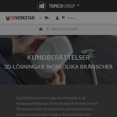
Meny
HOME
APPLIKATIONER
KUNDBERÄTTELSER
3D-LÖSNINGAR INOM OLIKA BRANSCHER
Vi på 3DVerkstan har många års erfarenhet av att
framgångsrikt tillämpa 3D-teknik inom de flesta branscher.
Tillsammans med våra kunder och samarbetspartners,
utmanar och utvecklar vi dagens 3D-printtekniker och