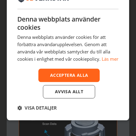
Denna webbplats använder
cookies
Denna webbplats använder cookies för att
förbättra användarupplevelsen. Genom att
använda vår webbplats samtycker du till alla
cookies i enlighet med vår cookiepolicy.
Läs mer
VÅRA 3D-TJÄNSTER - CAD, SCAN,
3D-PRINT
ACCEPTERA ALLA
AVVISA ALLT
VISA DETALJER