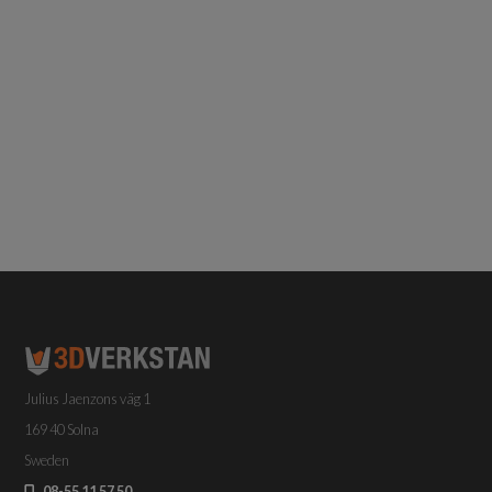
Julius Jaenzons väg 1
169 40 Solna
Sweden
08-55 11 57 50