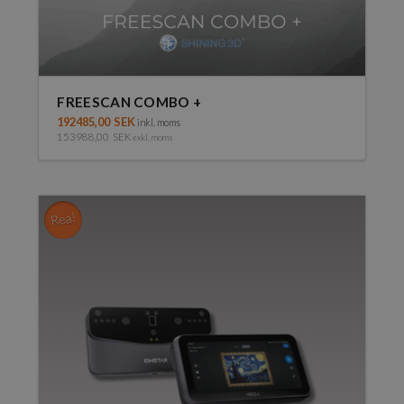
FREESCAN COMBO +
192485,00
SEK
inkl. moms
153988,00
SEK
exkl. moms
Den
här
produkten
har
Rea!
flera
varianter.
De
olika
alternativen
kan
väljas
på
produktsidan