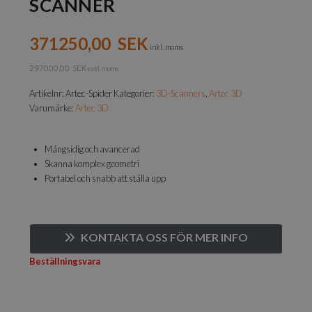
SCANNER
371250,00
SEK
inkl. moms
297000,00
SEK
exkl. moms
Artikelnr:
Artec-Spider
Kategorier:
3D-Scanners
,
Artec 3D
Varumärke:
Artec 3D
Mångsidig och avancerad
Skanna komplex geometri
Portabel och snabb att ställa upp
KONTAKTA OSS FÖR MER INFO
Beställningsvara