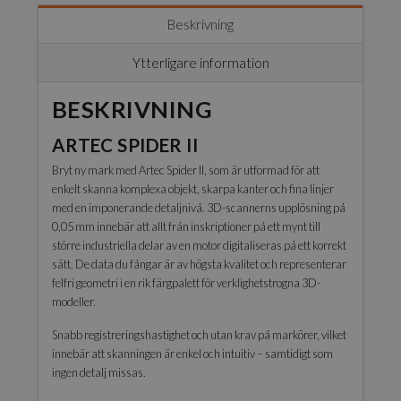
Beskrivning
Ytterligare information
BESKRIVNING
ARTEC SPIDER II
Bryt ny mark med Artec Spider II, som är utformad för att
enkelt skanna komplexa objekt, skarpa kanter och fina linjer
med en imponerande detaljnivå. 3D-scannerns upplösning på
0,05 mm innebär att allt från inskriptioner på ett mynt till
större industriella delar av en motor digitaliseras på ett korrekt
sätt. De data du fångar är av högsta kvalitet och representerar
felfri geometri i en rik färgpalett för verklighetstrogna 3D-
modeller.
Snabb registreringshastighet och utan krav på markörer, vilket
innebär att skanningen är enkel och intuitiv – samtidigt som
ingen detalj missas.