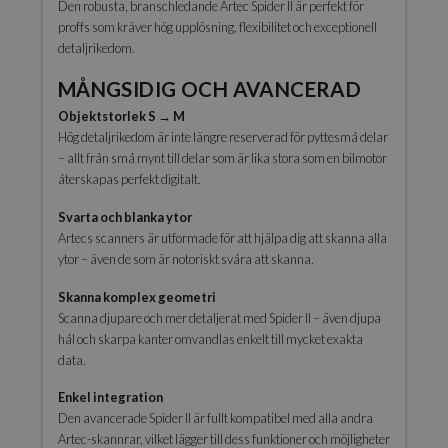
Den robusta, branschledande Artec Spider II är perfekt för
proffs som kräver hög upplösning, flexibilitet och exceptionell
detaljrikedom.
MÅNGSIDIG OCH AVANCERAD
Objektstorlek S → M
Hög detaljrikedom är inte längre reserverad för pyttesmå delar
– allt från små mynt till delar som är lika stora som en bilmotor
återskapas perfekt digitalt.
Svarta och blanka ytor
Artecs scanners är utformade för att hjälpa dig att skanna alla
ytor – även de som är notoriskt svåra att skanna.
Skanna komplex geometri
Scanna djupare och mer detaljerat med Spider II – även djupa
hål och skarpa kanter omvandlas enkelt till mycket exakta
data.
Enkel integration
Den avancerade Spider II är fullt kompatibel med alla andra
Artec-skannrar, vilket lägger till dess funktioner och möjligheter