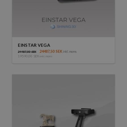
EINSTAR VEGA
24487,50
SEK
inkl. moms
24487,50
SEK
19590,00
SEK
exkl. moms
Den
här
produkten
har
flera
varianter.
De
olika
alternativen
kan
väljas
på