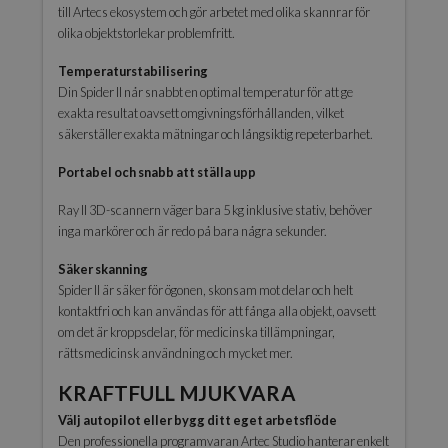
till Artecs ekosystem och gör arbetet med olika skannrar för
olika objektstorlekar problemfritt.
Temperaturstabilisering
Din Spider II når snabbt en optimal temperatur för att ge
exakta resultat oavsett omgivningsförhållanden, vilket
säkerställer exakta mätningar och långsiktig repeterbarhet.
Portabel och snabb att ställa upp
Ray II 3D-scannern väger bara 5 kg inklusive stativ, behöver
inga markörer och är redo på bara några sekunder.
Säker skanning
Spider II är säker för ögonen, skonsam mot delar och helt
kontaktfri och kan användas för att fånga alla objekt, oavsett
om det är kroppsdelar, för medicinska tillämpningar,
rättsmedicinsk användning och mycket mer.
KRAFTFULL MJUKVARA
Välj autopilot eller bygg ditt eget arbetsflöde
Den professionella programvaran Artec Studio hanterar enkelt