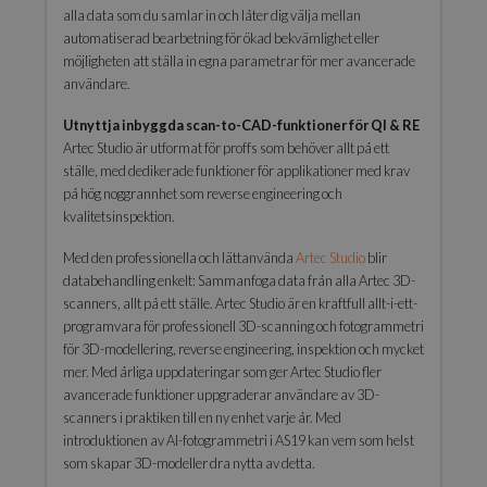
alla data som du samlar in och låter dig välja mellan
automatiserad bearbetning för ökad bekvämlighet eller
möjligheten att ställa in egna parametrar för mer avancerade
användare.
Utnyttja inbyggda scan-to-CAD-funktioner för QI & RE
Artec Studio är utformat för proffs som behöver allt på ett
ställe, med dedikerade funktioner för applikationer med krav
på hög noggrannhet som reverse engineering och
kvalitetsinspektion.
Med den professionella och lättanvända
Artec Studio
blir
databehandling enkelt: Sammanfoga data från alla Artec 3D-
scanners, allt på ett ställe. Artec Studio är en kraftfull allt-i-ett-
programvara för professionell 3D-scanning och fotogrammetri
för 3D-modellering, reverse engineering, inspektion och mycket
mer. Med årliga uppdateringar som ger Artec Studio fler
avancerade funktioner uppgraderar användare av 3D-
scanners i praktiken till en ny enhet varje år. Med
introduktionen av AI-fotogrammetri i AS19 kan vem som helst
som skapar 3D-modeller dra nytta av detta.