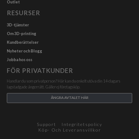
Outlet
RESURSER
3D-tjänster
Om 3D-printing
Kundberättelser
Nyheter och Blogg
Jobba hos oss
FÖR PRIVATKUNDER
Handlar du som privatperson? Här kan du enkelt utöva din 14-dagars
lagstadgade ångerrätt. Gäller ej företagsköp.
ÅNGRA AVTALET HÄR
Support
Integritetspolicy
Köp- Och Leveransvillkor