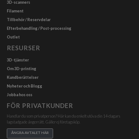
3D-scanners
Filament
Tillbehör / Reservdelar
Efterbehandling / Post-processing
Outlet
RESURSER
3D-tjänster
Om 3D-printing
Kundberättelser
Nyheter och Blogg
Jobba hos oss
FÖR PRIVATKUNDER
Handlar du som privatperson? Här kan du enkelt utöva din 14-dagars
lagstadgade ångerrätt. Gäller ej företagsköp.
ÅNGRA AVTALET HÄR