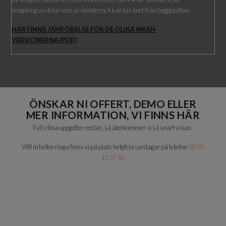
rengöring av delar som är mindre och kan tas bort från byggplattan.
HÄR FINNS JÄMFÖRELSE FÖR DE OLIKA WASH
VERSIONERNA (PDF)
ÖNSKAR NI OFFERT, DEMO ELLER
MER INFORMATION, VI FINNS HÄR
Fyll i dina uppgifter nedan, så återkommer vi så snart vi kan.
Villl ni hellre ringa finns vi på plats helgfria vardagar på telefon
08-55
11 57 50