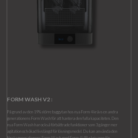
FORM WASH V2 :
På grund av den 19% större byggytan hos nya Form 4 krävs en andra
generationens Form Wash för att hantera den fulla kapaciteten. Den
nya Form Wash har också förbättrade funktioner som 3 gånger mer
agitation och ökad livslängd för lösningsmedel. Du kan använda den
första generationens Form Wash med Form 4/4B-skrivaren för