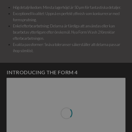
Hög detaljrikedom: Minsta lagerhöjd är 50 µm för fantastiska detaljer.
Exceptionell kvalitet: Uppnå en perfekt ytfinish som konkurrerar med
formsprutning.
Enkel efterbearbetning: Delarna är färdiga att användas eller kan
bearbetas ytterligare efter önskemål. Nya Form Wash 2 förenklar
efterbearbetningen.
Exakta passformer: Snäva toleranser säkerställer att delarna passar
ihop sömlöst.
INTRODUCING THE FORM 4