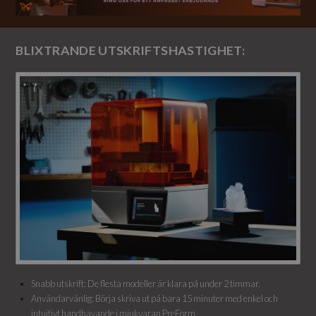
BLIXTRANDE UTSKRIFTSHASTIGHET:
Snabb utskrift: De flesta modeller är klara på under 2 timmar.
Användarvänlig: Börja skriva ut på bara 15 minuter med enkel och
intuitivt handhavande i mjukvaran PreForm