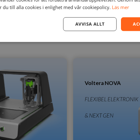
du till alla cookies i enlighet med vår cookiepolicy.
Läs mer
N
AVVISA ALLT
AC
kstan med svensk support och service.
Voltera NOVA
FLEXIBEL ELEKTRONIK
&
NEXT GEN