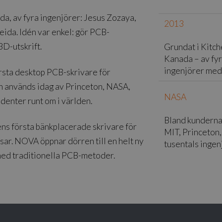
a, av fyra ingenjörer: Jesus Zozaya,
2013
eida. Idén var enkel: gör PCB-
3D-utskrift.
Grundat i Kitch
Kanada – av fy
ingenjörer med
rsta desktop PCB-skrivare för
en används idag av Princeton, NASA,
NASA
udenter runt om i världen.
Bland kunderna
s första bänkplacerade skrivare för
MIT, Princeton,
tsar. NOVA öppnar dörren till en helt ny
tusentals inge
 med traditionella PCB-metoder.