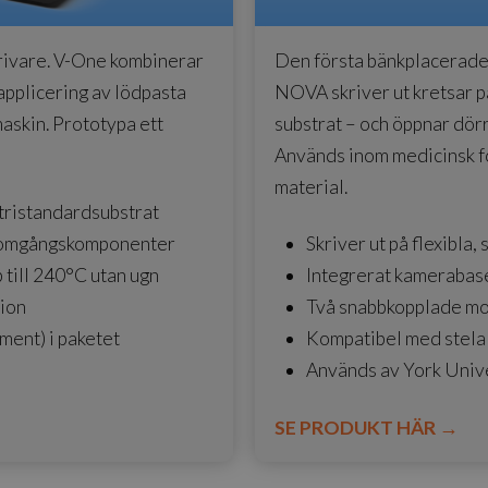
rivare. V-One kombinerar
Den första bänkplacerade s
applicering av lödpasta
NOVA skriver ut kretsar p
askin. Prototypa ett
substrat – och öppnar dörre
Används inom medicinsk fo
material.
tristandardsubstrat
enomgångskomponenter
Skriver ut på flexibla
till 240°C utan ugn
Integrerat kamerabase
sion
Två snabbkopplade mod
ment) i paketet
Kompatibel med stela 
Används av York Unive
SE PRODUKT HÄR
→