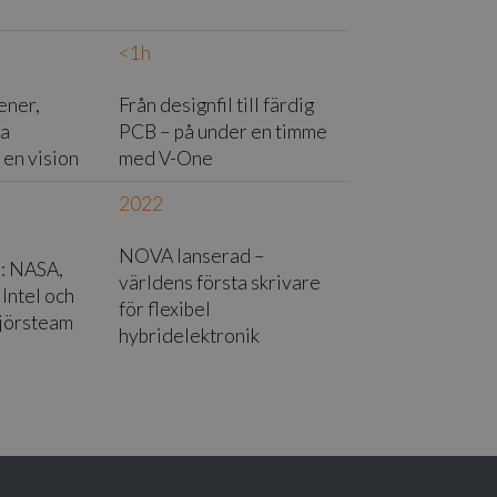
<1h
ener,
Från designfil till färdig
ra
PCB – på under en timme
 en vision
med V-One
2022
NOVA lanserad –
: NASA,
världens första skrivare
 Intel och
för flexibel
njörsteam
hybridelektronik