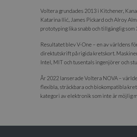
Voltera grundades 2013 i Kitchener, Kanad
Katarina Ilić, James Pickard och Alroy Alm
prototyping lika snabb och tillgänglig som 
Resultatet blev V-One – en av världens fö
direktutskrift på rigida kretskort. Maskin
Intel, MIT och tusentals ingenjörer och st
År 2022 lanserade Voltera NOVA – världen
flexibla, sträckbara och biokompatibla kre
kategori av elektronik som inte är möjlig