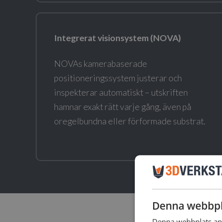
Integrerat visionsystem (NOVA)
NOVAs kamerabaserade
positioneringssystem justerar och
inspekterar automatiskt – utskriften
hamnar exakt rätt varje gång, även på
oregelbundna eller förformade substrat.
Denna webbpl
Denna webbplats anv