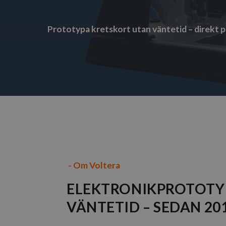
Prototypa kretskort utan väntetid – direkt på
-
Om Voltera
ELEKTRONIKPROTOTY
VÄNTETID – SEDAN 20