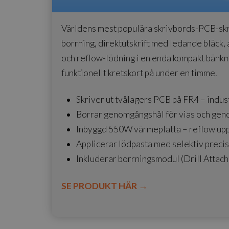
Världens mest populära skrivbords-PCB-sk
borrning, direktutskrift med ledande bläck, 
och reflow-lödning i en enda kompakt bänkm
funktionellt kretskort på under en timme.
Skriver ut tvålagers PCB på FR4 – indus
Borrar genomgångshål för vias och g
Inbyggd 550W värmeplatta – reflow upp 
Applicerar lödpasta med selektiv preci
Inkluderar borrningsmodul (Drill Attach
SE PRODUKT HÄR
→