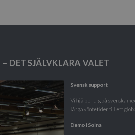
 – DET SJÄLVKLARA VALET
Svensk support
Vi hjälper dig på svenska med
långa väntetider till ett glo
Demo i Solna