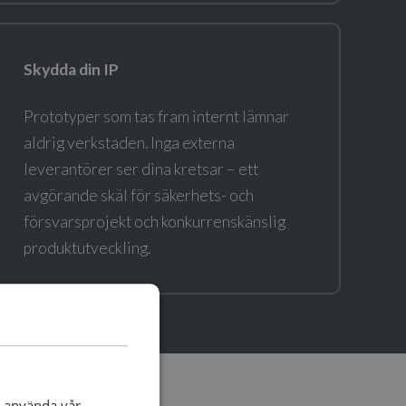
Skydda din IP
Prototyper som tas fram internt lämnar
aldrig verkstaden. Inga externa
leverantörer ser dina kretsar – ett
avgörande skäl för säkerhets- och
försvarsprojekt och konkurrenskänslig
produktutveckling.
t använda vår