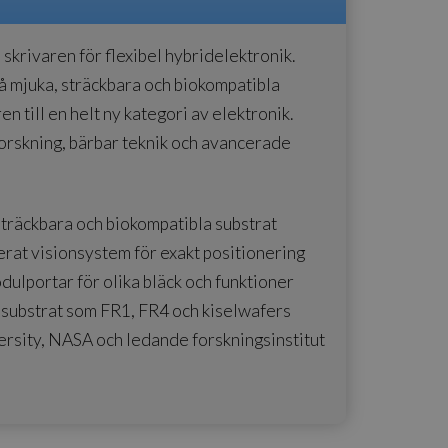
krivaren för flexibel hybridelektronik.
å mjuka, sträckbara och biokompatibla
n till en helt ny kategori av elektronik.
rskning, bärbar teknik och avancerade
, sträckbara och biokompatibla substrat
rat visionsystem för exakt positionering
ulportar för olika bläck och funktioner
substrat som FR1, FR4 och kiselwafers
rsity, NASA och ledande forskningsinstitut