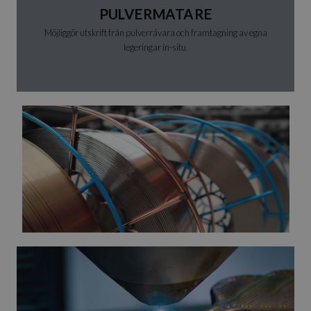
PULVERMATARE
Möjliggör utskrift från pulverråvara och framtagning av egna
legeringar in-situ.