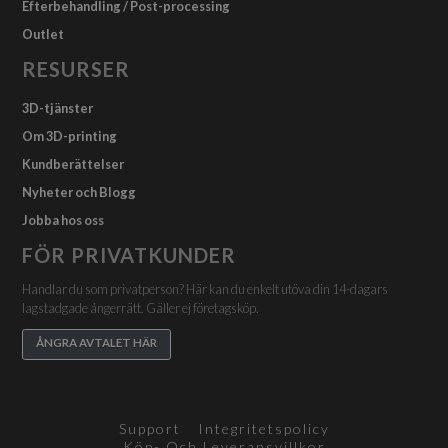
Efterbehandling / Post-processing
Outlet
RESURSER
3D-tjänster
Om 3D-printing
Kundberättelser
Nyheter och Blogg
Jobba hos oss
FÖR PRIVATKUNDER
Handlar du som privatperson? Här kan du enkelt utöva din 14-dagars
lagstadgade ångerrätt. Gäller ej företagsköp.
ÅNGRA AVTALET HÄR
Support
Integritetspolicy
Köp- Och Leveransvillkor