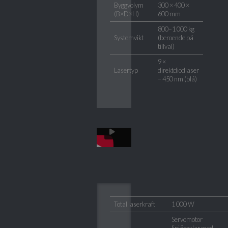
Byggvolym
300 × 400 ×
(B×D×H)
600 mm
800–1 000 kg
Systemvikt
(beroende på
tillval)
9 ×
Lasertyp
direktdiodlaser
– 450 nm (blå)
Total laserkraft
1 000 W
Servomotor
linjäraxlar med