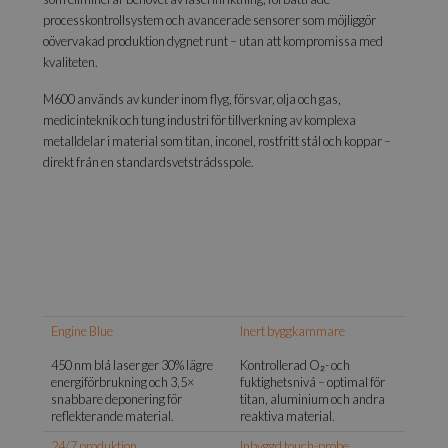
processkontrollsystem och avancerade sensorer som möjliggör
oövervakad produktion dygnet runt – utan att kompromissa med
kvaliteten.
M600 används av kunder inom flyg, försvar, olja och gas,
medicinteknik och tung industri för tillverkning av komplexa
metalldelar i material som titan, inconel, rostfritt stål och koppar –
direkt från en standardsvetstrådsspole.
Engine Blue
Inert byggkammare
450 nm blå laser ger 30% lägre
Kontrollerad O₂- och
energiförbrukning och 3,5×
fuktighetsnivå – optimal för
snabbare deponering för
titan, aluminium och andra
reflekterande material.
reaktiva material.
24/7 produktion
Inbyggd touch-probe