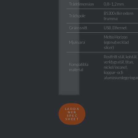
Tråddimension
0,8–1,2 mm
BS300 eller extern
Trådspole
trumma
Gränssnitt
USB, Ethernet
Meltio Horizon
Mjukvara
(egenutvecklad
slicer)
Rostfritt stål, kolstål,
verktygsstål, titan,
Kompatibla
nickel/inconel,
material
koppar- och
aluminiumlegeringa
LADDA
NER
SPEC
SHEET