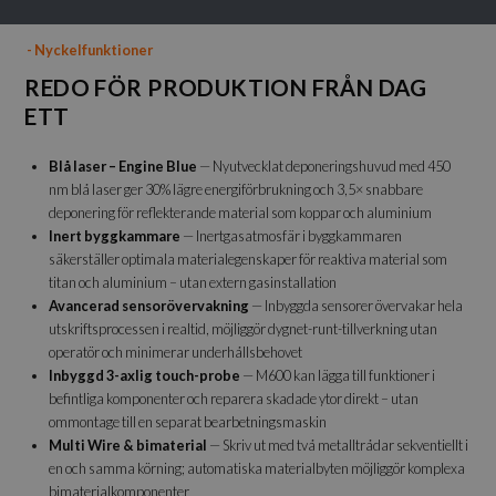
-
Nyckelfunktioner
REDO FÖR PRODUKTION FRÅN DAG
ETT
Blå laser – Engine Blue
— Nyutvecklat deponeringshuvud med 450
nm blå laser ger 30% lägre energiförbrukning och 3,5× snabbare
deponering för reflekterande material som koppar och aluminium
Inert byggkammare
— Inertgasatmosfär i byggkammaren
säkerställer optimala materialegenskaper för reaktiva material som
titan och aluminium – utan extern gasinstallation
Avancerad sensorövervakning
— Inbyggda sensorer övervakar hela
utskriftsprocessen i realtid, möjliggör dygnet-runt-tillverkning utan
operatör och minimerar underhållsbehovet
Inbyggd 3-axlig touch-probe
— M600 kan lägga till funktioner i
befintliga komponenter och reparera skadade ytor direkt – utan
ommontage till en separat bearbetningsmaskin
Multi Wire & bimaterial
— Skriv ut med två metalltrådar sekventiellt i
en och samma körning; automatiska materialbyten möjliggör komplexa
bimaterialkomponenter