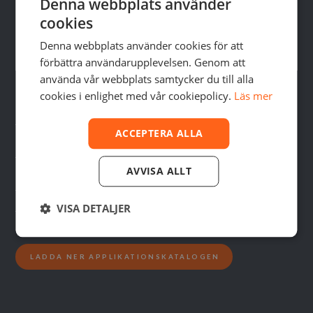
Denna webbplats använder
cookies
Denna webbplats använder cookies för att
förbättra användarupplevelsen. Genom att
använda vår webbplats samtycker du till alla
cookies i enlighet med vår cookiepolicy.
Läs mer
DM Combustion
Egenskap
Chamber
Bracket
Gear
ACCEPTERA ALLA
Inconel 718 +
Material
SS316L
SS316L
Copper
131 × 200 × 176
153 × 345 ×
260 mm Ø ×
AVVISA ALLT
Dimensioner
mm
275 mm
500 mm
Vikt
6,4 kg
18,6 kg
25 kg
VISA DETALJER
Materialkostnad
$750,33
$563,07
$522,39
LADDA NER APPLIKATIONSKATALOGEN