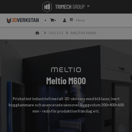
Meny
HOME
MELTIO
MELTIO M600
Meltio M600
Prisbelönt industriell metall-3D-skrivare med blå laser, inert
byggkammare och avancerade sensorer. Byggvolym 300×400×600
mm – redo för produktion från dag ett.