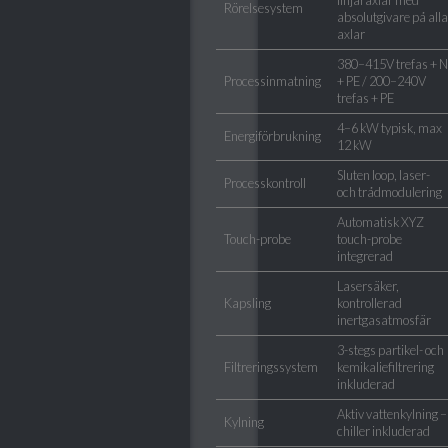
Rörelsesystem
absolutgivare på alla
axlar
380–415V trefas + N
Processinmatning
+ PE / 200–240V
trefas + PE
4–6 kW typisk, max
Energiförbrukning
12 kW
Sluten loop, laser-
Processkontroll
och trådmodulering
Automatisk XYZ
Touch-probe
touch-probe
integrerad
Lasersäker,
Kapsling
kontrollerad
inertgasatmosfär
3-stegs partikel- och
Filtreringssystem
kemikaliefiltrering
inkluderad
Aktiv vattenkylning –
Kylning
chiller inkluderad