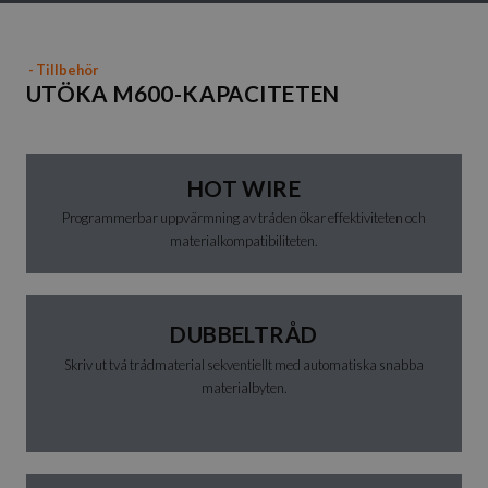
- Tillbehör
UTÖKA M600-KAPACITETEN
HOT WIRE
Programmerbar uppvärmning av tråden ökar effektiviteten och
materialkompatibiliteten.
DUBBELTRÅD
Skriv ut två trådmaterial sekventiellt med automatiska snabba
materialbyten.