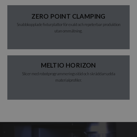
ZERO POINT CLAMPING
Snabbkopplade fixturplattor för exakt och repeterbar produktion
utan ommätning.
MELTIO HORIZON
Slicer med robotprogrammeringsstöd och skräddarsydda
materialprofiler.