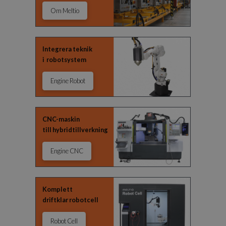
Om Meltio
Integrera teknik
i robotsystem
Engine Robot
CNC-maskin
till hybridtillverkning
Engine CNC
Komplett
driftklar robotcell
Robot Cell