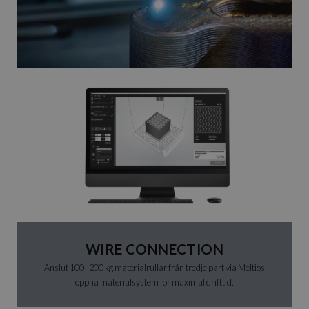
WIRE CONNECTION
Anslut 100–200 kg materialrullar från tredje part via Meltios
öppna materialsystem för maximal drifttid.