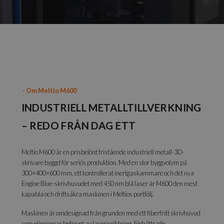
-
Om Meltio M600
INDUSTRIELL METALLTILLVERKNING
– REDO FRÅN DAG ETT
Meltio M600 är en prisbelönt fristående industriell metall-3D-
skrivare byggd för seriös produktion. Med en stor byggvolym på
300×400×600 mm, ett kontrollerat inertgaskammare och det nya
Engine Blue-skrivhuvudet med 450 nm blå laser är M600 den mest
kapabla och driftsäkra maskinen i Meltios portfölj.
Maskinen är omdesignad från grunden med ett fiberfritt skrivhuvud
som eliminerar behovet av laserinriktning, förbättrade