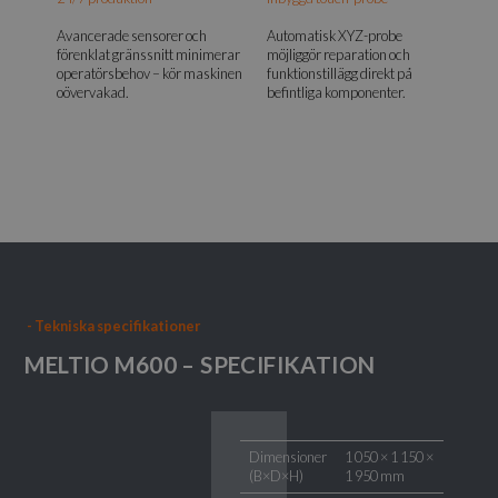
Avancerade sensorer och
Automatisk XYZ-probe
förenklat gränssnitt minimerar
möjliggör reparation och
operatörsbehov – kör maskinen
funktionstillägg direkt på
oövervakad.
befintliga komponenter.
-
Tekniska specifikationer
MELTIO M600 – SPECIFIKATION
Dimensioner
1 050 × 1 150 ×
(B×D×H)
1 950 mm