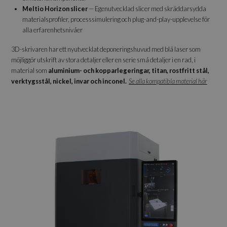
Meltio Horizon slicer
— Egenutvecklad slicer med skräddarsydda
materialsprofiler, processsimulering och plug-and-play-upplevelse för
alla erfarenhetsnivåer
3D-skrivaren har ett nyutvecklat deponeringshuvud med blå laser som
möjliggör utskrift av stora detaljer eller en serie små detaljer i en rad, i
material som
aluminium- och kopparlegeringar, titan, rostfritt stål,
verktygsstål, nickel, invar och inconel.
Se alla kompatibla material här