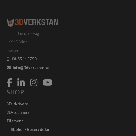
Julius Jaenzons väg 1
169 40 Solna
Sweden
08-55 11 57 50
info@3dverkstan.se
SHOP
3D-skrivare
3D-scanners
Filament
Tillbehör / Reservdelar