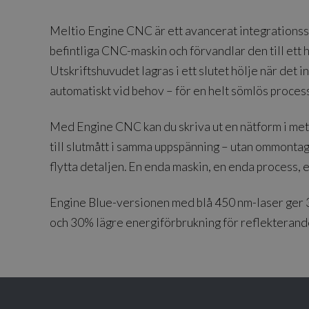
Meltio Engine CNC är ett avancerat integrations
befintliga CNC-maskin och förvandlar den till ett 
Utskriftshuvudet lagras i ett slutet hölje när det
automatiskt vid behov – för en helt sömlös process
Med Engine CNC kan du skriva ut en nätform i met
till slutmått i samma uppspänning – utan ommontage
flytta detaljen. En enda maskin, en enda process, e
Engine Blue-versionen med blå 450 nm-laser ger
och 30% lägre energiförbrukning för reflekterand