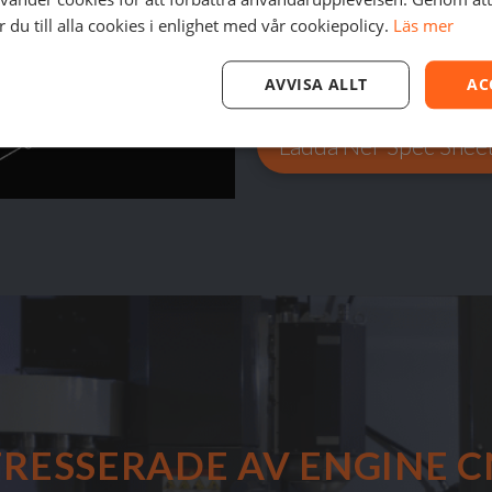
du till alla cookies i enlighet med vår cookiepolicy.
Läs mer
Kompatibla material
AVVISA ALLT
AC
Ladda Ner Spec Shee
TRESSERADE AV ENGINE C