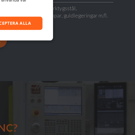
Rostfritt stål, kolstål, verktygsstål,
nickellegering, titan, koppar, guldlegeringar m.fl.
CEPTERA ALLA
t
NC?