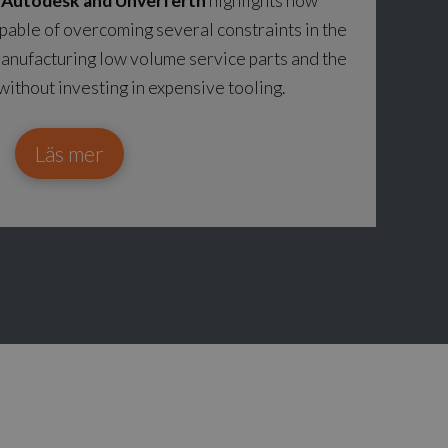
n
Autodesk and Unverferth
highlights how
apable of overcoming several constraints in the
 manufacturing low volume service parts and the
ithout investing in expensive tooling.
Läs mer