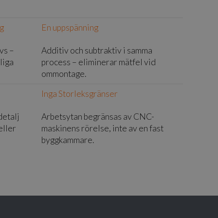
ng
En uppspänning
vs –
Additiv och subtraktiv i samma
liga
process – eliminerar mätfel vid
ommontage.
Inga Storleksgränser
detalj
Arbetsytan begränsas av CNC-
eller
maskinens rörelse, inte av en fast
byggkammare.