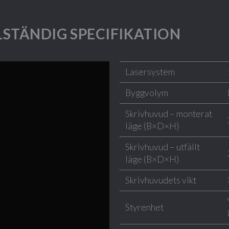
LSTÄNDIG SPECIFIKATION
Lasersystem
Byggvolym
Skrivhuvud – monterat
läge (B×D×H)
Skrivhuvud – utfällt
läge (B×D×H)
Skrivhuvudets vikt
Styrenhet