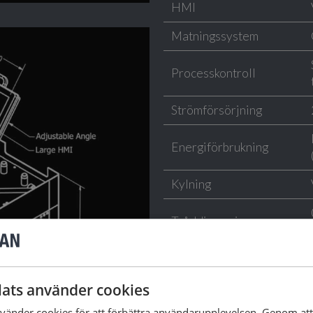
HMI
Matningssystem
Processkontroll
Strömförsörjning
Energiförbrukning
Kylning
Tråddimension
Produktkonfigurationer
ats använder cookies
Mjukvara
änder cookies för att förbättra användarupplevelsen. Genom at