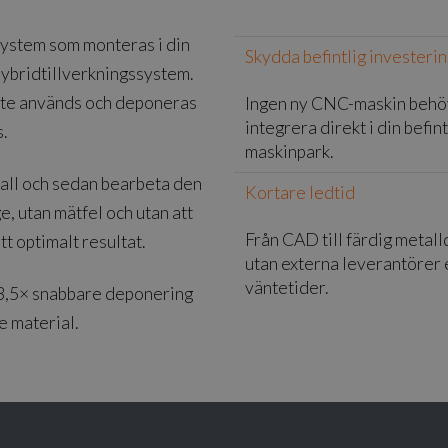
system som monteras i din
Skydda befintlig investeri
hybridtillverkningssystem.
 inte används och deponeras
Ingen ny CNC-maskin behö
integrera direkt i din befint
.
maskinpark.
all och sedan bearbeta den
Kortare ledtid
, utan mätfel och utan att
Från CAD till färdig metall
tt optimalt resultat.
utan externa leverantörer 
väntetider.
 3,5× snabbare deponering
e material.