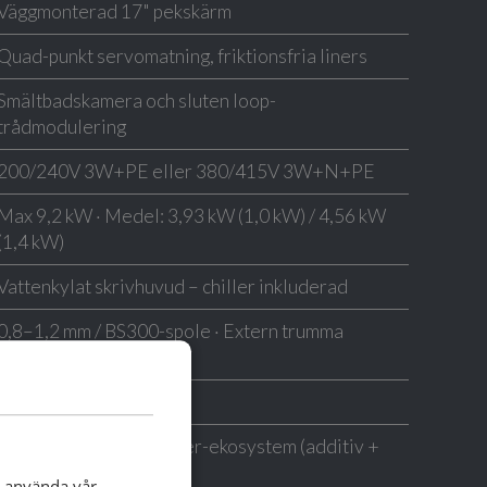
Väggmonterad 17" pekskärm
Quad-punkt servomatning, friktionsfria liners
Smältbadskamera och sluten loop-
trådmodulering
200/240V 3W+PE eller 380/415V 3W+N+PE
Max 9,2 kW · Medel: 3,93 kW (1,0 kW) / 4,56 kW
(1,4 kW)
Vattenkylat skrivhuvud – chiller inkluderad
0,8–1,2 mm / BS300-spole · Extern trumma
möjlig
Enkel- eller dubbeltråd
Meltios mjukvarupartner-ekosystem (additiv +
subtraktiv)
t använda vår