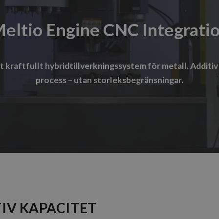
eltio Engine CNC Integrati
t kraftfullt hybridtillverkningssystem för metall. Additi
process – utan storleksbegränsningar.
TIV KAPACITET