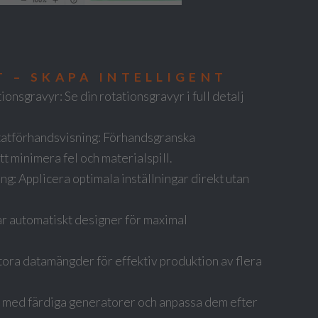
T – SKAPA INTELLIGENT
onsgravyr: Se din rotationsgravyr i full detalj
tatförhandsvisning: Förhandsgranska
att minimera fel och materialspill.
ng: Applicera optimala inställningar direkt utan
ar automatiskt designer för maximal
tora datamängder för effektiv produktion av flera
 med färdiga generatorer och anpassa dem efter