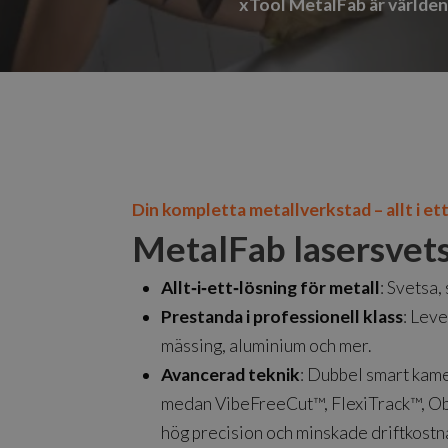
xTool MetalFab är världen
Din
kompletta
metallverkstad
–
allt
i
et
MetalFab lasersvets
Allt‑i‑ett‑lösning för metall
: Svetsa,
Prestanda i professionell klass
: Leve
mässing, aluminium och mer.
Avancerad teknik
: Dubbel smart kame
medan VibeFreeCut™, FlexiTrack™, O
hög precision och minskade driftkostn