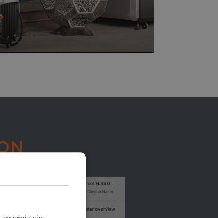
ION
 AI
t använda vår