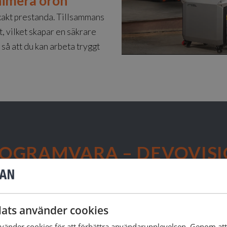
imera oron
exakt prestanda. Tillsammans
, vilket skapar en säkrare
så att du kan arbeta tryggt
OGRAMVARA – DEVOVIS
ARTARE OCH ENKLARE PROJEKT MED
ats använder cookies
änder cookies för att förbättra användarupplevelsen. Genom at