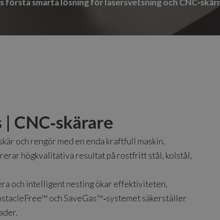
s första smarta lösning för lasersvetsning och CNC‑skär
t
 | CNC‑skärare
 skär och rengör med en enda kraftfull maskin.
rerar högkvalitativa resultat på rostfritt stål, kolstål,
ra och intelligent nesting ökar effektiviteten,
bstacleFree™ och SaveGas™‑systemet säkerställer
ader.