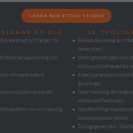
LADDA NER XTOOL STUDIO
ESIGNAR ÅT DIG
SE TYDLIG
rka, kontrast och färger för
Förhandsvisning av rotati
innan start.
 förbättrad upplösning och
Verklighetstrogen resul
slutresultatet exakt för 
d AI‑drivna kreativa
Enkel parameterinställni
gissningar.
isolera objekt med exakt
Smart nesting: Arranger
materialeffektivitet.
 bibehållen stil och naturlig
Batchfyllning: Hantera s
kundanpassade objekt.
Designgenerator: Starta