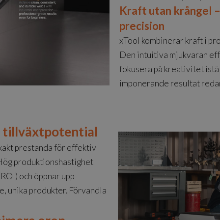
Kraft utan krångel 
precision
xTool kombinerar kraft i pr
Den intuitiva mjukvaran eff
fokusera på kreativitet istä
imponerande resultat redan 
tillväxtpotential
akt prestanda för effektiv
Hög produktionshastighet
(ROI) och öppnar upp
e, unika produkter. Förvandla