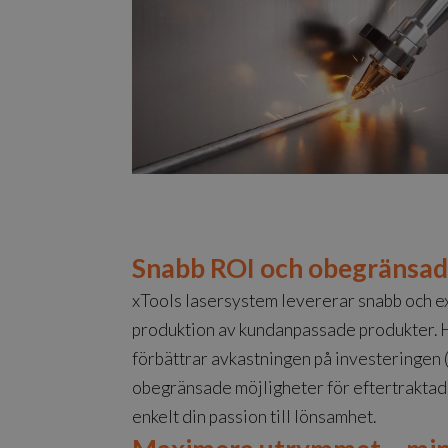
Snabb ROI och obegränsad 
xTools lasersystem levererar snabb och ex
produktion av kundanpassade produkter. 
förbättrar avkastningen på investeringen 
obegränsade möjligheter för eftertraktad
enkelt din passion till lönsamhet.