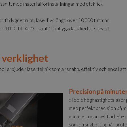
nssnitt med materialförinställningar med ett klick
 drift dygnet runt, laserlivslängd över 10 000 timmar,
rån –10 °C till 40 °C samt 10 inbyggda säkerhetsskydd.
l verklighet
Tool erbjuder laserteknik som är snabb, effektiv och enkel at
Precision på minute
xTools höghastighetslaser 
med perfekt precision på min
minimera manuellt arbete o
som du snabbt uppnår profes