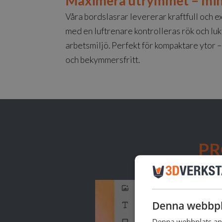
Maximera utrymmet – min
Våra bordslasrar levererar kraftfull och 
med en luftrenare kontrolleras rök och lukt
arbetsmiljö. Perfekt för kompaktare ytor – 
och bekymmersfritt.
PR
SM
Denna webbpl
Denna webbplats anv