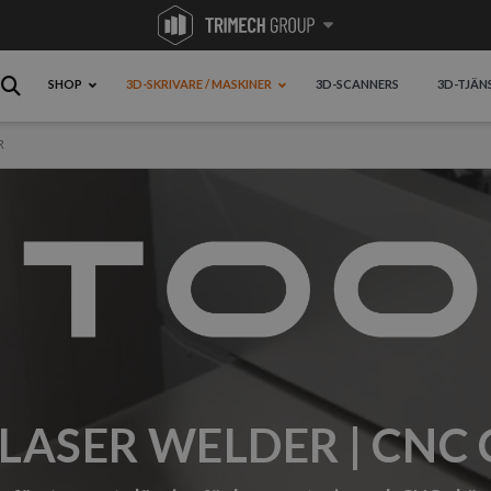
SHOP
3D-SKRIVARE / MASKINER
3D-SCANNERS
3D-TJÄN
R
LASER WELDER | CNC