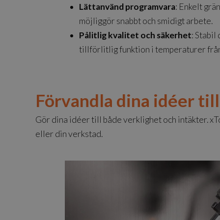
Lättanvänd programvara
: Enkelt grä
möjliggör snabbt och smidigt arbete.
Pålitlig kvalitet och säkerhet
: Stabil
tillförlitlig funktion i temperaturer f
Förvandla dina idéer til
Gör dina idéer till både verklighet och intäkter. x
eller din verkstad.