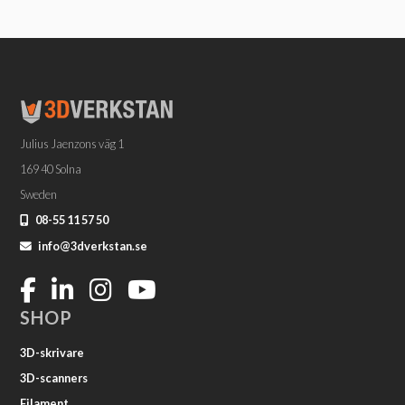
Julius Jaenzons väg 1
169 40 Solna
Sweden
08-55 11 57 50
info@3dverkstan.se
SHOP
3D-skrivare
3D-scanners
Filament