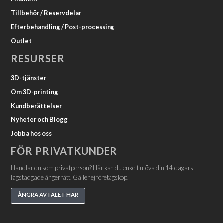
Tillbehör / Reservdelar
Efterbehandling / Post-processing
Outlet
RESURSER
3D-tjänster
Om 3D-printing
Kundberättelser
Nyheter och Blogg
Jobba hos oss
FÖR PRIVATKUNDER
Handlar du som privatperson? Här kan du enkelt utöva din 14-dagars
lagstadgade ångerrätt. Gäller ej företagsköp.
ÅNGRA AVTALET HÄR