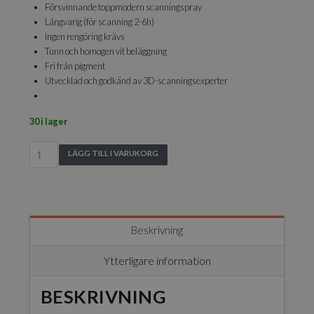
Försvinnande toppmodern scanningspray
Långvarig (för scanning 2-6h)
Ingen rengöring krävs
Tunn och homogen vit beläggning
Fri från pigment
Utvecklad och godkänd av 3D-scanningsexperter
30 i lager
AESUB
LÄGG TILL I VARUKORG
Violet
400ml
mängd
Beskrivning
Ytterligare information
BESKRIVNING