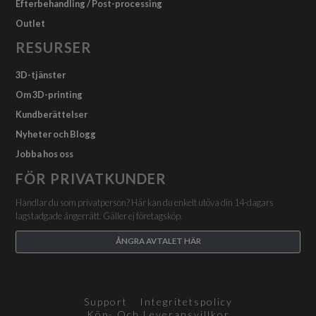
Efterbehandling / Post-processing
Outlet
RESURSER
3D-tjänster
Om 3D-printing
Kundberättelser
Nyheter och Blogg
Jobba hos oss
FÖR PRIVATKUNDER
Handlar du som privatperson? Här kan du enkelt utöva din 14-dagars
lagstadgade ångerrätt. Gäller ej företagsköp.
ÅNGRA AVTALET HÄR
Support
Integritetspolicy
Köp- Och Leveransvillkor