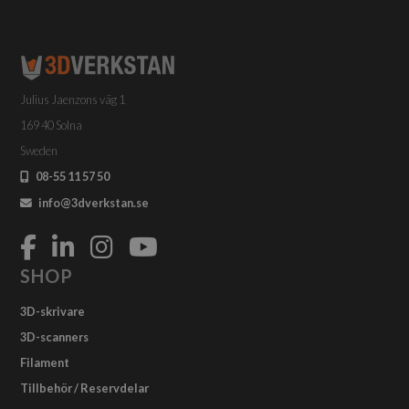
De
olika
alternativen
kan
väljas
Julius Jaenzons väg 1
på
produktsidan
169 40 Solna
Sweden
08-55 11 57 50
info@3dverkstan.se
SHOP
3D-skrivare
3D-scanners
Filament
Tillbehör / Reservdelar