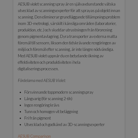
AESUB violet scanning spray är en självavdunstande vätska
utvecklad av scanningsexperter för att sprayas på objekt innan
scanning. Den eliminerar grundläggande tillämpningsproblem
inom 3D-metrologi, särskilt i känsliga områden (laboratorier,
produktion, etc.) och skyddar utrustningen från förorening
genom pigmentavlagring. Dyra transporter av externa matta
föremål till sensorn, liksom den tidskrävande rengöringen av
miljö och föremål efter scanning, är inte längre nödvändiga.
Med AESUB violet uppnår du en betydande ökning av
effektiviteten och produktiviteten i hela
digitaliseringsprocessen.
Fördelarna med AESUB Violet:
Försvinnande toppmodern scanningspray
Långvarig (för scanning 2-6h)
Ingen rengöring krävs
Tunn och homogen vit beläggning
Fri från pigment
Utvecklad och godkänd av 3D-scanningsexperter
AESUB Comparison