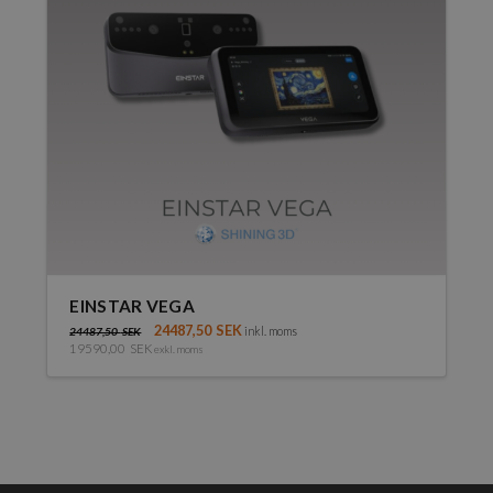
EINSTAR VEGA
24487,50
SEK
inkl. moms
24487,50
SEK
19590,00
SEK
exkl. moms
Den
här
produkten
har
flera
varianter.