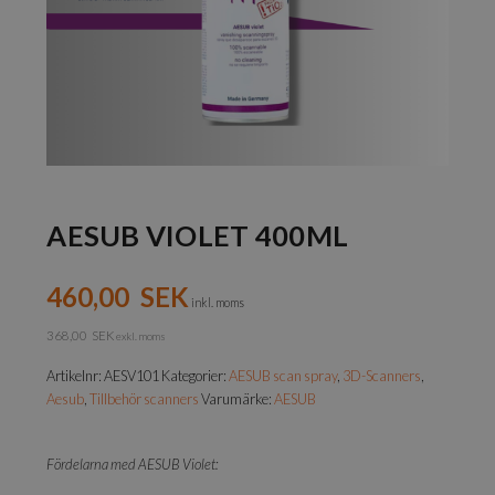
AESUB VIOLET 400ML
460,00
SEK
inkl. moms
368,00
SEK
exkl. moms
Artikelnr:
AESV101
Kategorier:
AESUB scan spray
,
3D-Scanners
,
Aesub
,
Tillbehör scanners
Varumärke:
AESUB
Fördelarna med AESUB Violet: