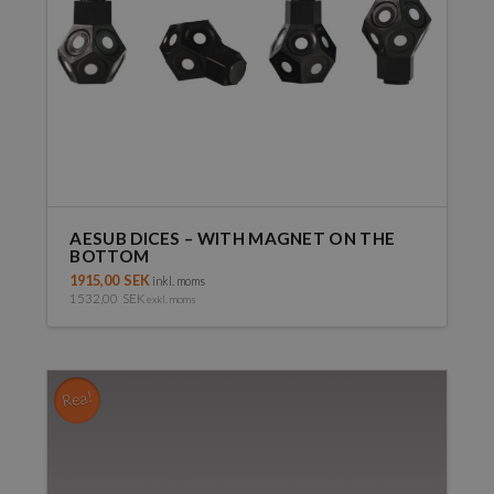
på
produktsidan
AESUB DICES – WITH MAGNET ON THE
BOTTOM
1915,00
SEK
inkl. moms
1532,00
SEK
exkl. moms
Rea!