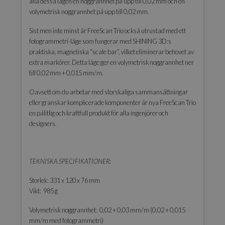
alla dessa lägen en noggrannhet på upp till 0,02 mm och en
volymetrisk noggrannhet på upp till 0,02 mm.
Sist men inte minst är FreeScan Trio också utrustad med ett
fotogrammetri-läge som fungerar med SHINING 3D:s
praktiska, magnetiska “scale bar”, vilket eliminerar behovet av
extra markörer. Detta läge ger en volymetrisk noggrannhet ner
till 0,02 mm + 0,015 mm/m.
Oavsett om du arbetar med storskaliga sammansättningar
eller granskar komplicerade komponenter är nya FreeScan Trio
en pålitlig och kraftfull produkt för alla ingenjörer och
designers.
TEKNISKA SPECIFIKATIONER:
Storlek: 331 x 120 x 76 mm
Vikt: 985 g
Volymetrisk noggrannhet: 0,02 + 0,03 mm/m (0,02 + 0,015
mm/m med fotogrammetri)