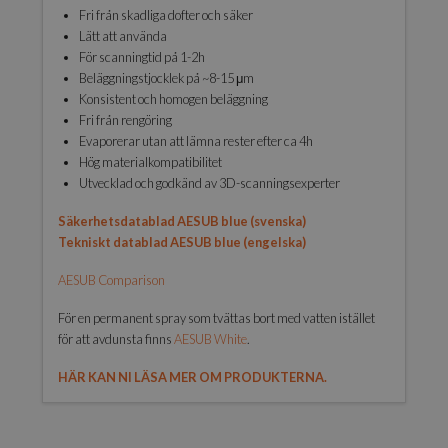
Fri från skadliga dofter och säker
Lätt att använda
För scanningtid på 1-2h
Beläggningstjocklek på ~8-15 μm
Konsistent och homogen beläggning
Fri från rengöring
Evaporerar utan att lämna rester efter ca 4h
Hög materialkompatibilitet
Utvecklad och godkänd av 3D-scanningsexperter
Säkerhetsdatablad AESUB blue (svenska)
Tekniskt datablad AESUB blue (engelska)
AESUB Comparison
För en permanent spray som tvättas bort med vatten istället
för att avdunsta finns
AESUB White
.
HÄR KAN NI LÄSA MER OM PRODUKTERNA.