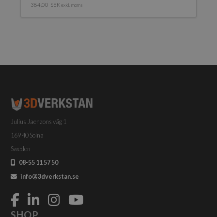
384,00
SEK
exkl. moms
Julius Jaenzons väg 1
169 40 Solna
Sweden
08-55 11 57 50
info@3dverkstan.se
SHOP