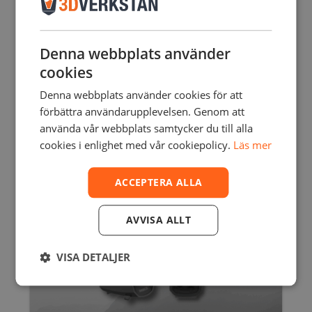
ARTEC LEO- 3D SCANNER
Denna webbplats använder
478500,00
SEK
inkl. moms
cookies
382800,00
SEK
exkl. moms
Denna webbplats använder cookies för att
förbättra användarupplevelsen. Genom att
använda vår webbplats samtycker du till alla
Rea!
cookies i enlighet med vår cookiepolicy.
Läs mer
ACCEPTERA ALLA
AVVISA ALLT
VISA DETALJER