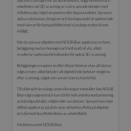
speciellt framtagen för att öka kvaliteten, noggrannheten och
enkelheten vid 3D-scanning av svårscannade detaljer med
reflektiva ytor, hög transparens eller djupa kaviteter. Sprayens
aktiva substanser, drivgaser och lösningsmedel är optimerade
med hänsyn för kompatibilitet med så många material som
möjligt.
När du sprayar objektet med AESUB Blue appliceras en tunn
beläggning med en homogen och helt matt vit yta, vilket
resulterar i optimala förhållanden för optisk 3D-scanning.
Beläggningen evaporerar efter ett par timmar utan att lämna
några rester, vilket betyder att objektet inte behöver rengöras
efter scanning, något som annars kan ta mycket tid.
Till skillnad från många andra lösningar innehåller inte AESUB
Blue några pigment och kan därför helt undvika kontaminering
av känsliga detaljer, miljöer eller användare. Sprayen kan med
lätthet appliceras på plats utan att behöva flytta på objektet
och därmed öka effektiviteten av arbetsflödet.
Fördelarna med AESUB Blue: