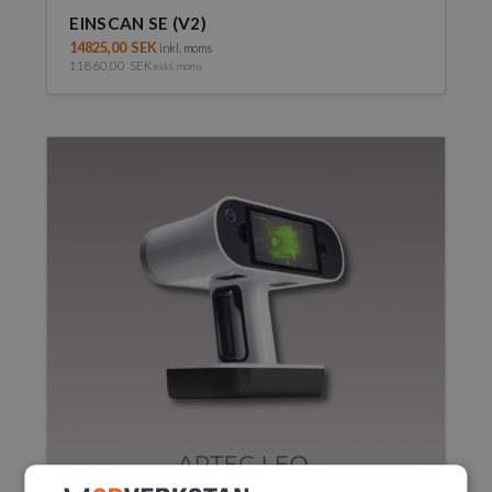
EINSCAN SE (V2)
14825,00
SEK
inkl. moms
11860,00
SEK
exkl. moms