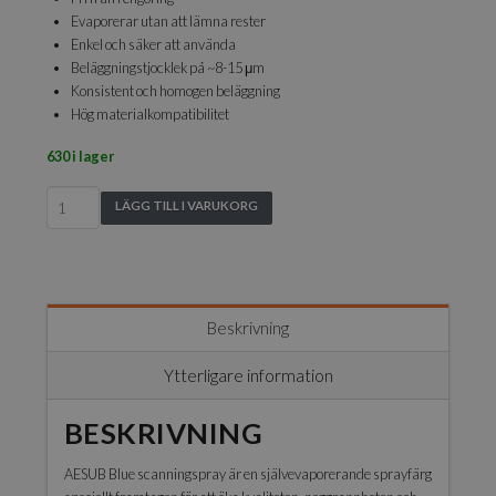
Evaporerar utan att lämna rester
Enkel och säker att använda
Beläggningstjocklek på ~8-15 μm
Konsistent och homogen beläggning
Hög materialkompatibilitet
630 i lager
AESUB
LÄGG TILL I VARUKORG
blue
400ml
version
3
mängd
Beskrivning
Ytterligare information
BESKRIVNING
AESUB Blue scanningspray är en självevaporerande sprayfärg