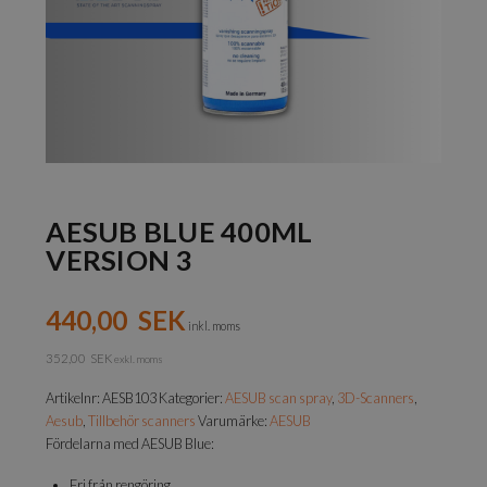
AESUB BLUE 400ML
VERSION 3
440,00
SEK
inkl. moms
352,00
SEK
exkl. moms
Artikelnr:
AESB103
Kategorier:
AESUB scan spray
,
3D-Scanners
,
Aesub
,
Tillbehör scanners
Varumärke:
AESUB
Fördelarna med AESUB Blue:
Fri från rengöring