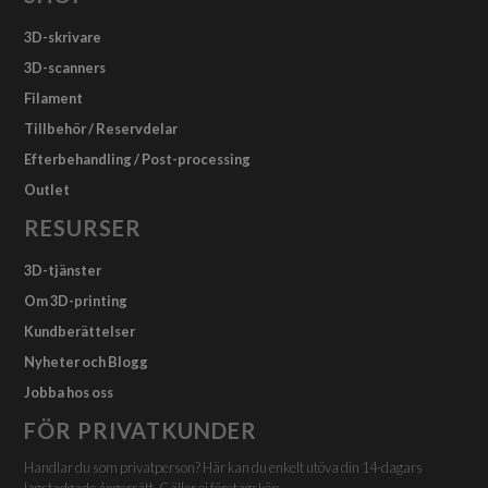
3D-skrivare
3D-scanners
Filament
Tillbehör / Reservdelar
Efterbehandling / Post-processing
Outlet
RESURSER
3D-tjänster
Om 3D-printing
Kundberättelser
Nyheter och Blogg
Jobba hos oss
FÖR PRIVATKUNDER
Handlar du som privatperson? Här kan du enkelt utöva din 14-dagars
lagstadgade ångerrätt. Gäller ej företagsköp.