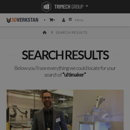
Meny
HOME
SEARCH RESULTS
SEARCH RESULTS
Below you'll see everything we could locate for your
search of
“ultimaker”