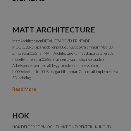
MATT ARCHITECTURE
Matt ArchitecturenDETALJERADE 3D-PRINTADE
MODELLERSkapa modeller pu00e5 nu00e5gra timmarnMed 3D-
printing su00e5 har MATT Architecture kunnat skapa detaljerade
modeller till en bru00e5kdel av den ursprungliga kostnaden.
Arbetsprocessen med att bygga modeller har dessutom
fu00f6rkortats fru00e5n dagar till timmar. Genom att implementera
3D-printing …
Read More
HOK
HOK DELGER FORM OCH FUNKTION DIREKT TILL KUND 3D-