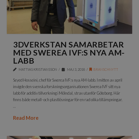
3DVERKSTAN SAMARBETAR
MED SWEREA IVF:S NYA AM-
LABB
MATTIAS KRISTIANSSON
MAJ 3, 2018
BRANSCHNYTT
Seyed Hosseini, chef för Swerea IVF:s nya AM-labb. I mitten av april
invigde den svenska forskningsorganisationen Swerea IVF sitt nya
labb för additiv tillverkning i Mölndal, strax utanför Göteborg. Här
finns både metall- och plastlösningar för en rad olika tillämpningar.
…
Read More