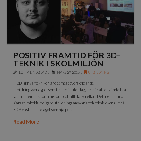
POSITIV FRAMTID FÖR 3D-
TEKNIK I SKOLMILJÖN
LOTTA LINDBLAD
MARS 29, 2018
UTBILDNING
– 3D-skrivartekniken är det mest överskridande
utbildningsverktyget som finns där ute idag, det går att använda lika
lätt i matematik som i historia och allt däremellan. Det menar Tino
Karazeimbekis, tidigare utbildningsansvarig och teknisk konsult på
3DVerkstan, företaget som hjälper …
Read More