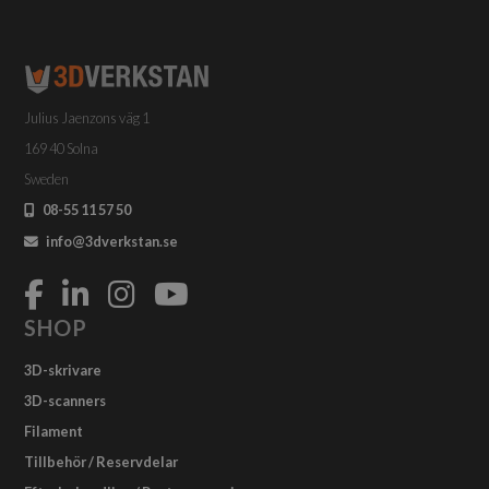
Julius Jaenzons väg 1
169 40 Solna
Sweden
08-55 11 57 50
info@3dverkstan.se
SHOP
3D-skrivare
3D-scanners
Filament
Tillbehör / Reservdelar