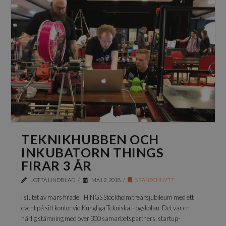
TEKNIKHUBBEN OCH
INKUBATORN THINGS
FIRAR 3 ÅR
LOTTA LINDBLAD
MAJ 2, 2018
BRANSCHNYTT
I slutet av mars firade THINGS Stockholm treårsjubileum med ett
event på sitt kontor vid Kungliga Tekniska Högskolan. Det var en
härlig stämning med över 300 samarbetspartners, startup-