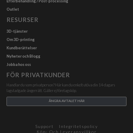
Efterbehandling / Post-processing
Outlet
RESURSER
3D-tjänster
Om 3D-printing
Kundberättelser
Nyheter och Blogg
Jobba hos oss
FÖR PRIVATKUNDER
Handlar du som privatperson? Här kan du enkelt utöva din 14-dagars
lagstadgade ångerrätt. Gäller ej företagsköp.
ÅNGRA AVTALET HÄR
Support
Integritetspolicy
Köp- Och Leveransvillkor