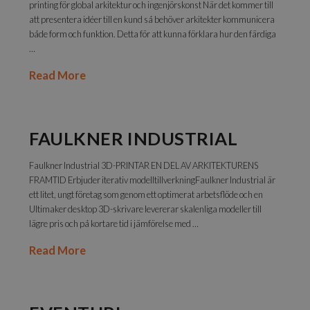
printing för global arkitektur och ingenjörskonst När det kommer till
att presentera idéer till en kund så behöver arkitekter kommunicera
både form och funktion. Detta för att kunna förklara hur den färdiga
…
Read More
FAULKNER INDUSTRIAL
Faulkner Industrial 3D-PRINTAR EN DEL AV ARKITEKTURENS
FRAMTID Erbjuder iterativ modelltillverkningFaulkner Industrial är
ett litet, ungt företag som genom ett optimerat arbetsflöde och en
Ultimaker desktop 3D-skrivare levererar skalenliga modeller till
lägre pris och på kortare tid i jämförelse med …
Read More