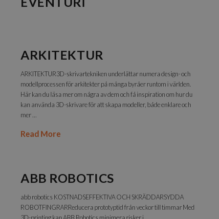
EVENTURI
ARKITEKTUR
ARKITEKTUR3D-skrivartekniken underlättar numera design- och
modellprocessen för arkitekter på många byråer runtom i världen.
Här kan du läsa mer om några av dem och få inspiration om hur du
kan använda 3D-skrivare för att skapa modeller, både enklare och
mer …
Read More
ABB ROBOTICS
abb robotics KOSTNADSEFFEKTIVA OCH SKRÄDDARSYDDA
ROBOTFINGRARReducera prototyptid från veckor till timmar Med
3D-printing kan ABB Robotics minimera risker i