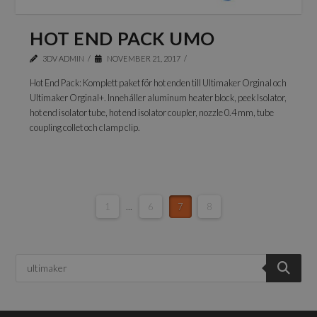
HOT END PACK UMO
3DV ADMIN
NOVEMBER 21, 2017
Hot End Pack: Komplett paket för hot enden till Ultimaker Orginal och
Ultimaker Orginal+. Innehåller aluminum heater block, peek Isolator,
hot end isolator tube, hot end isolator coupler, nozzle 0.4 mm, tube
coupling collet och clamp clip.
1
...
6
7
8
Produktsökning