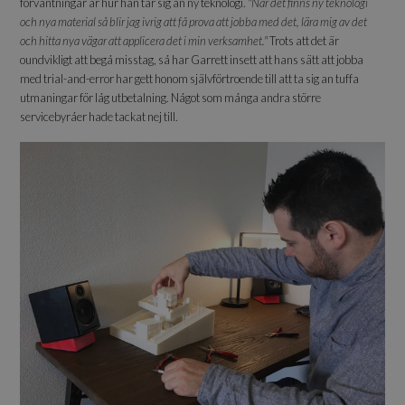
förväntningar är hur han tar sig an ny teknologi.
"När det finns ny teknologi
och nya material så blir jag ivrig att få prova att jobba med det, lära mig av det
och hitta nya vägar att applicera det i min verksamhet."
Trots att det är
oundvikligt att begå misstag, så har Garrett insett att hans sätt att jobba
med trial-and-error har gett honom självförtroende till att ta sig an tuffa
utmaningar för låg utbetalning. Något som många andra större
servicebyråer hade tackat nej till.