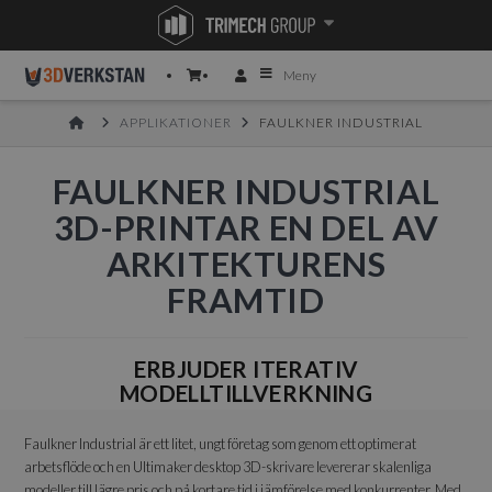
Meny
HOME
APPLIKATIONER
FAULKNER INDUSTRIAL
FAULKNER INDUSTRIAL
3D-PRINTAR EN DEL AV
ARKITEKTURENS
FRAMTID
ERBJUDER ITERATIV
MODELLTILLVERKNING
Faulkner Industrial är ett litet, ungt företag som genom ett optimerat
arbetsflöde och en Ultimaker desktop 3D-skrivare levererar skalenliga
modeller till lägre pris och på kortare tid i jämförelse med konkurrenter. Med