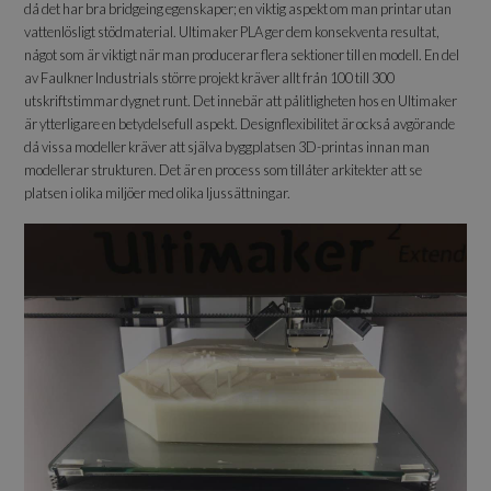
då det har bra bridgeing egenskaper; en viktig aspekt om man printar utan
vattenlösligt stödmaterial. Ultimaker PLA ger dem konsekventa resultat,
något som är viktigt när man producerar flera sektioner till en modell. En del
av Faulkner Industrials större projekt kräver allt från 100 till 300
utskriftstimmar dygnet runt. Det innebär att pålitligheten hos en Ultimaker
är ytterligare en betydelsefull aspekt. Designflexibilitet är också avgörande
då vissa modeller kräver att själva byggplatsen 3D-printas innan man
modellerar strukturen. Det är en process som tillåter arkitekter att se
platsen i olika miljöer med olika ljussättningar.