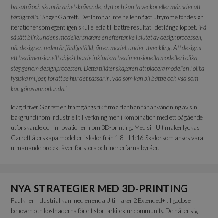
balsaträ och skum är arbetskrävande, dyrt och kan ta veckor eller månader att
färdigställa."
Säger Garrett. Det lämnar inte heller något utrymme för design
iterationer som egentligen skulle leda till bättre resultat i det långa loppet.
"På
så sätt blir kundens modeller snarare en eftertanke i slutet av designprocessen,
när designen redan är färdigställd, än en modell under utveckling. Att designa
ett tredimensionellt objekt borde inkludera tredimensionella modeller i olika
steg genom designprocessen. Detta tillåter skaparen att placera modellen i olika
fysiska miljöer, för att se hur det passar in, vad som kan bli bättre och vad som
kan göras annorlunda."
Idag driver Garrett en framgångsrik firma där han får användning av sin
bakgrund inom industriell tillverkning men i kombination med ett pågående
utforskande och innovationer inom 3D-printing. Med sin Ultimaker lyckas
Garrett återskapa modeller i skalor från 1:8 till 1:16. Skalor som anses vara
utmanande projekt även för stora och mer erfarna byråer.
NYA STRATEGIER MED 3D-PRINTING
Faulkner Industrial kan med en enda Ultimaker 2 Extended+ tillgodose
behoven och kostnaderna för ett stort arkitektur community. De håller sig