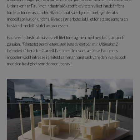
Ultimaker har Faulkner Industrial ökat effektiviteten vilket innebär flera
fördelar för deras kunder. Bland annat så erbjuder företaget iterativ
modellfabrikation under själva designarbetet istället för att presentera en
bestämd modell i slutet av processen.
Faulkner Industrial må vara ett litet företag men med mycket hjärta och
passion.
"Företaget består egentligen bara av mig och min Ultimaker 2
Extended+ "
berättar Garrett Faulkner. Trots detta så har Faulkners
modeller väckt intresse i arkitektsammanhang tack vare den kvalitet och
med den hastighet som de produceras i.