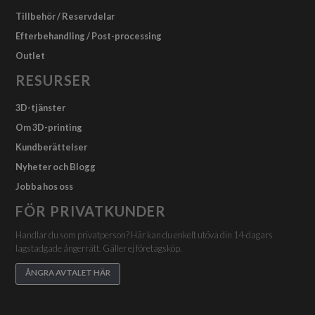
Tillbehör / Reservdelar
Efterbehandling / Post-processing
Outlet
RESURSER
3D-tjänster
Om 3D-printing
Kundberättelser
Nyheter och Blogg
Jobba hos oss
FÖR PRIVATKUNDER
Handlar du som privatperson? Här kan du enkelt utöva din 14-dagars
lagstadgade ångerrätt. Gäller ej företagsköp.
ÅNGRA AVTALET HÄR