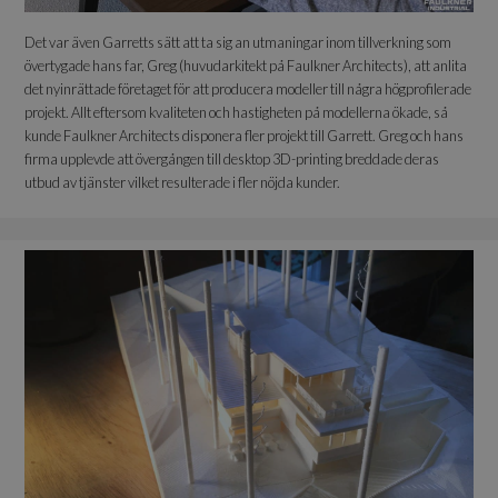
Det var även Garretts sätt att ta sig an utmaningar inom tillverkning som
övertygade hans far, Greg (huvudarkitekt på Faulkner Architects), att anlita
det nyinrättade företaget för att producera modeller till några högprofilerade
projekt. Allt eftersom kvaliteten och hastigheten på modellerna ökade, så
kunde Faulkner Architects disponera fler projekt till Garrett. Greg och hans
firma upplevde att övergången till desktop 3D-printing breddade deras
utbud av tjänster vilket resulterade i fler nöjda kunder.