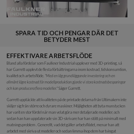
SPARA TID OCH PENGAR DÄR DET
BETYDER MEST
EFFEKTIVARE ARBETSFLÖDE
Bland alla fördelar som Faulkner Industrial upplever med 3D-printing, så
har Garrett upplevt de flesta förbättringarna inom kostnad, tidskonsumtion,
kvalitet och arbetsflöde.
"Med en låg grundläggande investering och en
allmänt lägre kostnad för modellproduktion gjorde vi stora kostnadsbesparingar
och kan producera flera modeller."
Säger Garrett.
Garrett upptäckte att kvaliteten på de printade delarna från Ultimakern inte
skiljer sig från större och dyrare maskiner. Möjligheten att byta munstycken
har varit en stor fördel när man velat göra mer detaljerade modeller, och
sedan han han uppdaterade sin 3D-skrivare har han stött på minimalt med
matningsproblem . Generellt, vad det gäller arbetsflödet, menar han att
arbetet med skriva ut modeller och sedan limma ihop dem har tvingat