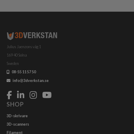
Julius Jaenzons väg 1
169 40 Solna
Sweden
08-55 11 57 50
info@3dverkstan.se
SHOP
3D-skrivare
3D-scanners
Filament