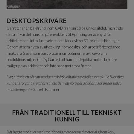
DESKTOPSKRIVARE
Garrett har en bakgrund inom CAD från sin tid på universitetet, men trots
detta så var det hans tid på en exklusiv 3D-printing servicebyrå för
arkitekter som introducerade honom för desktop 3D-printade lösningar.
Genom att dra nytta av utveckling inom design- och arbetsförberedande
mjukvara (såväl som bäst praxis inom optimering av högvolyms
produktionsmiljöer) insåg Garrett att han kunde jobba mot en bredare
målgrupp av arkitekter och inte bara mot stora firmor.
"Jag hittade ett sätt att producera högkvalitativa modeller som skulle överstiga
kundens förväntningar och tillåta dem att göra designändringar under själva
modelleringen"
- Garrett Faulkner
FRÅN TRADITIONELL TILL TEKNISKT
KUNNIG
"Att bygga modeller med traditionella metoder med material såsom kork,