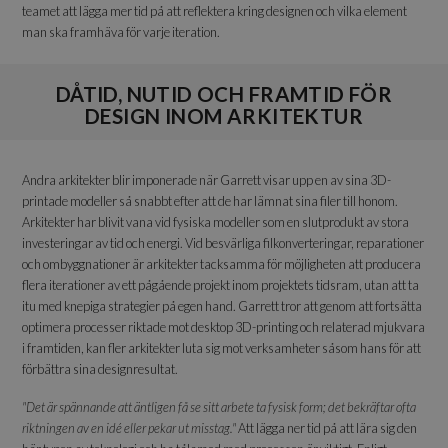
teamet att lägga mer tid på att reflektera kring designen och vilka element
man ska framhäva för varje iteration.
DÅTID, NUTID OCH FRAMTID FÖR
DESIGN INOM ARKITEKTUR
Andra arkitekter blir imponerade när Garrett visar upp en av sina 3D-
printade modeller så snabbt efter att de har lämnat sina filer till honom.
Arkitekter har blivit vana vid fysiska modeller som en slutprodukt av stora
investeringar av tid och energi. Vid besvärliga filkonverteringar, reparationer
och ombyggnationer är arkitekter tacksamma för möjligheten att producera
flera iterationer av ett pågående projekt inom projektets tidsram, utan att ta
itu med knepiga strategier på egen hand. Garrett tror att genom att fortsätta
optimera processer riktade mot desktop 3D-printing och relaterad mjukvara
i framtiden, kan fler arkitekter luta sig mot verksamheter såsom hans för att
förbättra sina designresultat.
"Det är spännande att äntligen få se sitt arbete ta fysisk form; det bekräftar ofta
riktningen av en idé eller pekar ut misstag."
Att lägga ner tid på att lära sig den