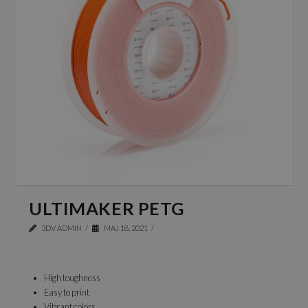
ULTIMAKER PETG
3DV ADMIN
MAJ 18, 2021
High toughness
Easy to print
Vibrant colors