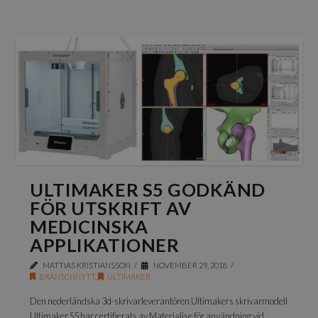
ULTIMAKER S5 GODKÄND
FÖR UTSKRIFT AV
MEDICINSKA
APPLIKATIONER
MATTIAS KRISTIANSSON
NOVEMBER 29, 2018
BRANSCHNYTT
,
ULTIMAKER
Den nederländska 3d-skrivarleverantören Ultimakers skrivarmodell
Ultimaker S5 har certifierats av Materialise för användning vid