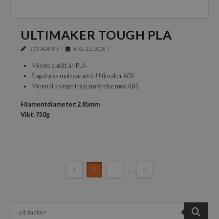
ULTIMAKER TOUGH PLA
3DV ADMIN
MAJ 15, 2018
Mindre sprött än PLA
Slagstyrka motsvarande Ultimaker ABS
Minimal krympning i jämförelse med ABS
Filamentdiameter: 2.85mm
Vikt: 750g
1
2
3
...
8
Produktsökning