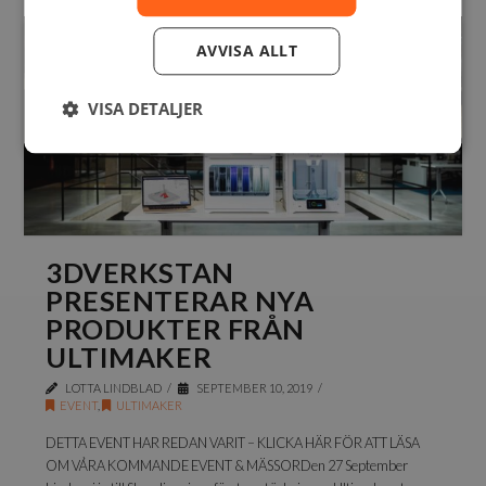
AVVISA ALLT
VISA DETALJER
3DVERKSTAN
PRESENTERAR NYA
PRODUKTER FRÅN
ULTIMAKER
LOTTA LINDBLAD
SEPTEMBER 10, 2019
EVENT
,
ULTIMAKER
DETTA EVENT HAR REDAN VARIT – KLICKA HÄR FÖR ATT LÄSA
OM VÅRA KOMMANDE EVENT & MÄSSORDen 27 September