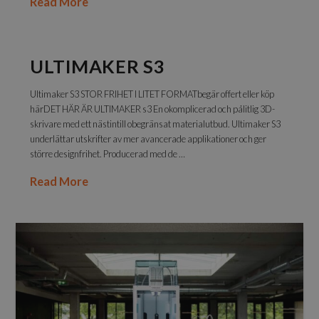
Read More
ULTIMAKER S3
Ultimaker S3 STOR FRIHET I LITET FORMATbegär offert eller köp
härDET HÄR ÄR ULTIMAKER s3 En okomplicerad och pålitlig 3D-
skrivare med ett nästintill obegränsat materialutbud. Ultimaker S3
underlättar utskrifter av mer avancerade applikationer och ger
större designfrihet. Producerad med de …
Read More