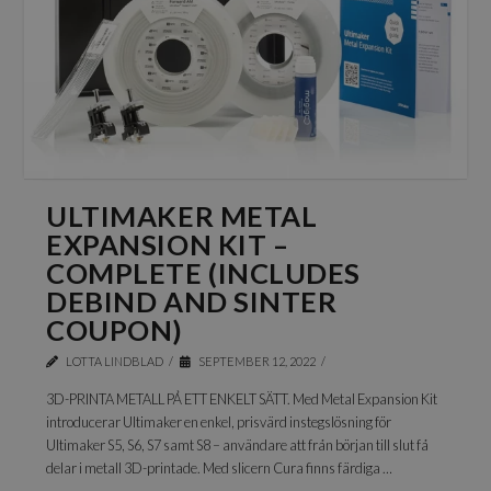
ULTIMAKER METAL
EXPANSION KIT –
COMPLETE (INCLUDES
DEBIND AND SINTER
COUPON)
LOTTA LINDBLAD
SEPTEMBER 12, 2022
3D-PRINTA METALL PÅ ETT ENKELT SÄTT. Med Metal Expansion Kit
introducerar Ultimaker en enkel, prisvärd instegslösning för
Ultimaker S5, S6, S7 samt S8 – användare att från början till slut få
delar i metall 3D-printade. Med slicern Cura finns färdiga …