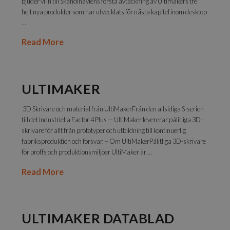
bjuder vi in till Skandinaviens första avtäckning av Ultimakers tre
helt nya produkter som har utvecklats för nästa kapitel inom desktop
…
Read More
ULTIMAKER
3D Skrivare och material från UltiMakerFrån den allsidiga S-serien
till det industriella Factor 4 Plus — UltiMaker levererar pålitliga 3D-
skrivare för allt från prototyper och utbildning till kontinuerlig
fabriksproduktion och försvar. – Om UltiMakerPålitliga 3D-skrivare
för proffs och produktionsmiljöer UltiMaker är …
Read More
ULTIMAKER DATABLAD