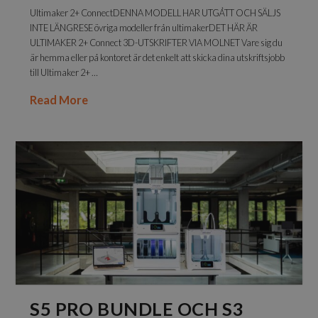
Ultimaker 2+ ConnectDENNA MODELL HAR UTGÅTT OCH SÄLJS
INTE LÄNGRESE övriga modeller från ultimakerDET HÄR ÄR
ULTIMAKER 2+ Connect 3D-UTSKRIFTER VIA MOLNET Vare sig du
är hemma eller på kontoret är det enkelt att skicka dina utskriftsjobb
till Ultimaker 2+ …
Read More
S5 PRO BUNDLE OCH S3