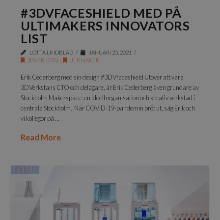
#3DVFACESHIELD MED PÅ
ULTIMAKERS INNOVATORS
LIST
LOTTA LINDBLAD
JANUARI 25, 2021
3DVERKSTAN
,
ULTIMAKER
Erik Cederberg med sin design #3DVfaceshield Utöver att vara
3DVerkstans CTO och delägare, är Erik Cederberg även grundare av
Stockholm Makerspace: en ideell organisation och kreativ verkstad i
centrala Stockholm. När COVID-19-pandemin bröt ut, såg Erik och
vi kollegor på …
Read More