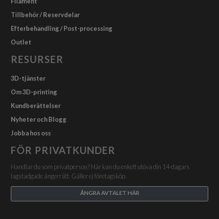
Filament
Tillbehör / Reservdelar
Efterbehandling / Post-processing
Outlet
RESURSER
3D-tjänster
Om 3D-printing
Kundberättelser
Nyheter och Blogg
Jobba hos oss
FÖR PRIVATKUNDER
Handlar du som privatperson? Här kan du enkelt utöva din 14-dagars
lagstadgade ångerrätt. Gäller ej företagsköp.
ÅNGRA AVTALET HÄR