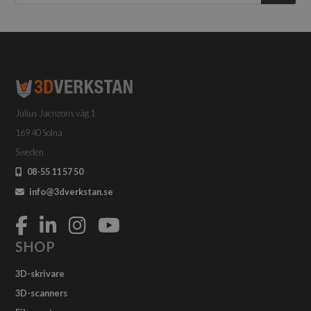
Julius Jaenzons väg 1
169 40 Solna
Sweden
08-55 11 57 50
info@3dverkstan.se
SHOP
3D-skrivare
3D-scanners