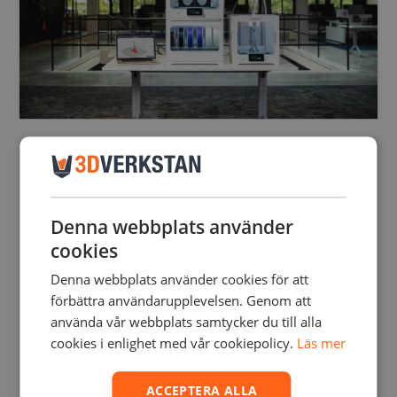
TRE STORA
PRODUKTNYHETER FRÅN
ULTIMAKER
LOTTA LINDBLAD
SEPTEMBER 10, 2019
Denna webbplats använder
cookies
Nu lanseras Ultimaker Air Manager, Material Station samt S3
Ultimaker har nu släppt S5 Pro Bundle – en helhetslösning som ger
Denna webbplats använder cookies för att
industriell produktionskraft till kontoret med automatiserat
förbättra användarupplevelsen. Genom att
materialbyte, partikelfilter och kontrollerad luftfuktighet. Samtidigt
använda vår webbplats samtycker du till alla
utökas S-line portföljen med Ultimaker S3, en …
cookies i enlighet med vår cookiepolicy.
Läs mer
Read More
ACCEPTERA ALLA