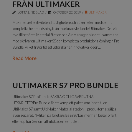
FRÅN ULTIMAKER
LOTTA LINDBLAD
OKTOBER 22, 2019
ULTIMAKER
Maximera effektiviteten, hastigheten och säkerheten med denna
kompletta helhetslösning från marknadsledande Ultimaker. De två
nya tillbehören Material Station och Air Manager bildar tillsammans
med skrivaren Ultimaker S5 den kompletta produktionslösningen Pro
Bundle, vilket frigör tid att utforska fler innovativa idéer …
Read More
ULTIMAKER S7 PRO BUNDLE
Ultimaker S7 Pro BundleSÄKRA OCH OAVBRUTNA
UTSKRIFTERPro Bundle är ett komplett paket som innehåller
UltiMaker S7 samt UltiMaker Material station – produkterna säljes
även separat. Nyfiken på företagsleasing? Läs mer här. begär offert
eller köp härGenom att utöka den senaste …