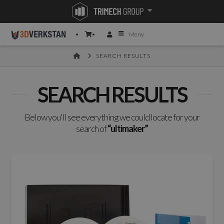
Meny
HOME
SEARCH RESULTS
SEARCH RESULTS
Below you'll see everything we could locate for your
search of
“ultimaker”