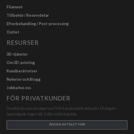
Filament
Tillbehör / Reservdelar
Efterbehandling / Post-processing
Outlet
RESURSER
3D-tjänster
Om 3D-printing
Kundberättelser
Nyheter och Blogg
Jobba hos oss
FÖR PRIVATKUNDER
Handlar du som privatperson? Här kan du enkelt utöva din 14-dagars
lagstadgade ångerrätt. Gäller ej företagsköp.
ÅNGRA AVTALET HÄR