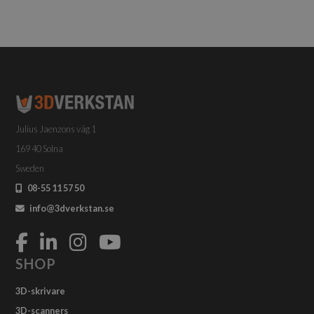
Julius Jaenzons väg 1
169 40 Solna
Sweden
08-55 11 57 50
info@3dverkstan.se
SHOP
3D-skrivare
3D-scanners