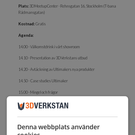
Plats:
3DMeetupCenter - Rehnsgatan 16, Stockholm (T-bana
Rådmansgatan)
Kostnad:
Gratis
Agenda:
14.00 - Välkomstdrink i vårt showroom
14.10 - Presentation av 3DVerkstans utbud
14.20 - Avtäckning av Ultimakers nya produkter
14.50 - Case studies Ultimaker
15.00 - Mingel och frågor
Varmt välkommen!
Denna webbplats använder