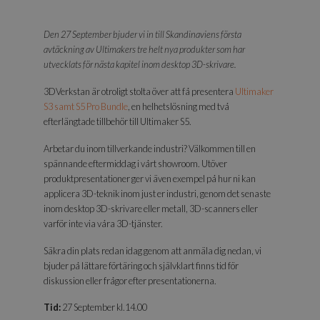
Den 27 September bjuder vi in till Skandinaviens första
avtäckning av Ultimakers tre helt nya produkter som har
utvecklats för nästa kapitel inom desktop 3D-skrivare.
3DVerkstan är otroligt stolta över att få presentera
Ultimaker
S3 samt S5 Pro Bundle
, en helhetslösning med två
efterlängtade tillbehör till Ultimaker S5.
Arbetar du inom tillverkande industri? Välkommen till en
spännande eftermiddag i vårt showroom. Utöver
produktpresentationer ger vi även exempel på hur ni kan
applicera 3D-teknik inom just er industri, genom det senaste
inom desktop 3D-skrivare eller metall, 3D-scanners eller
varför inte via våra 3D-tjänster.
Säkra din plats redan idag genom att anmäla dig nedan, vi
bjuder på lättare förtäring och självklart finns tid för
diskussion eller frågor efter presentationerna.
Tid:
27 September kl.14.00