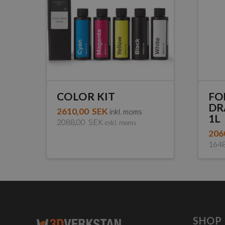
COLOR KIT
FO
DR
2610,00
SEK
inkl. moms
1L
2088,00
SEK
exkl. moms
206
164
SHOP