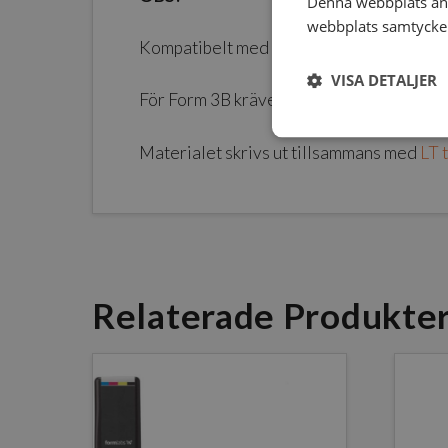
Denna webbplats anv
webbplats samtycker 
Kompatibelt med
Form 3B
och Form 2
VISA DETALJER
För Form 3B kräver materialet
Resin Tan
Materialet skrivs ut tillsammans med
LT 
Relaterade Produkte