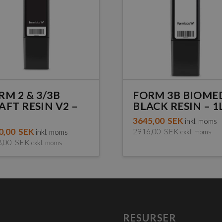
RM 2 & 3/3B
FORM 3B BIOME
AFT RESIN V2 –
BLACK RESIN – 1
3645,00
SEK
inkl. moms
0,00
SEK
2916,00
SEK
inkl. moms
exkl. moms
8,00
SEK
exkl. moms
RESURSER