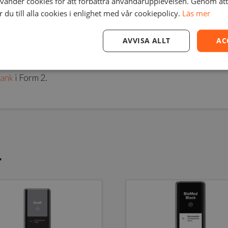
änder cookies för att förbättra användarupplevelsen. Genom at
du till alla cookies i enlighet med vår cookiepolicy.
Läs mer
AVVISA ALLT
AC
k V2
.
tank
i Form 2.
r