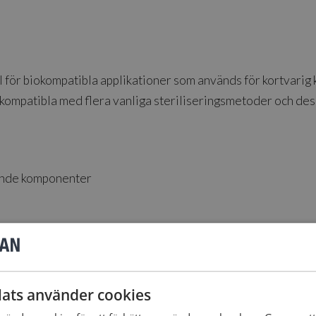
Resin
-
1L
mängd
 för biokompatibla applikationer som används för kortvarig 
ompatibla med flera vanliga steriliseringsmetoder och desi
rande komponenter
 Innehåller 1 liter.
ats använder cookies