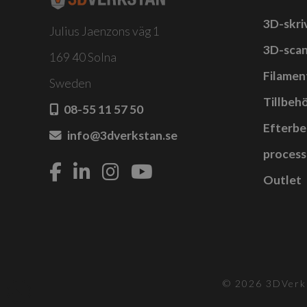
3D-skri
Julius Jaenzons väg 1
3D-sca
169 40 Solna
Filamen
Sweden
Tillbehö
08-55 11 57 50
Efterbe
info@3dverkstan.se
process
Outlet
© 2026 3DVerks