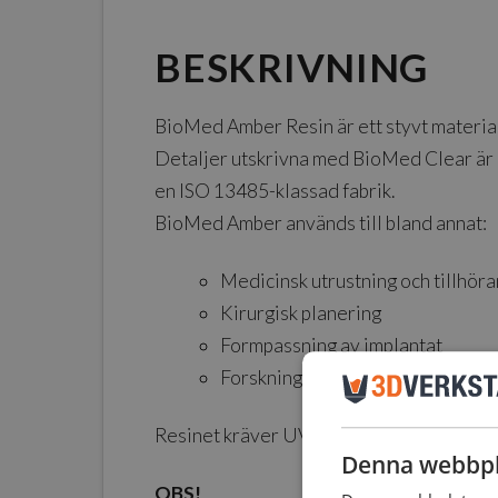
BESKRIVNING
BioMed Amber Resin är ett styvt material
Detaljer utskrivna med BioMed Clear är k
en ISO 13485-klassad fabrik.
BioMed Amber används till bland annat:
Medicinsk utrustning och tillhö
Kirurgisk planering
Formpassning av implantat
Forskning och utveckling
Resinet kräver UV-härdning efter utskrift.
Denna webbpl
OBS!