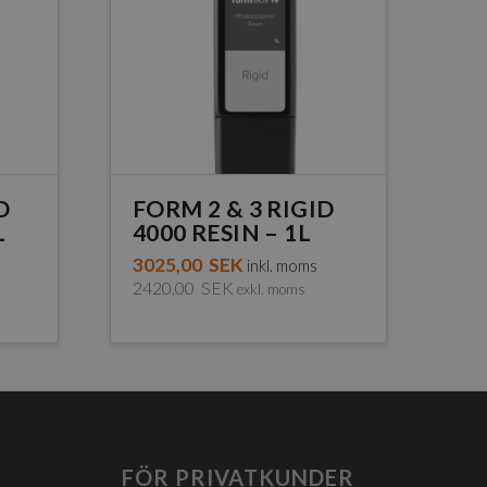
D
FORM 2 & 3 RIGID
L
4000 RESIN – 1L
3025,00
SEK
inkl. moms
2420,00
SEK
exkl. moms
FÖR PRIVATKUNDER