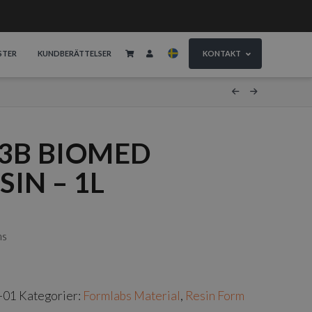
STER
KUNDBERÄTTELSER
KONTAKT
 3B BIOMED
IN – 1L
ms
-01
Kategorier:
Formlabs Material
,
Resin Form