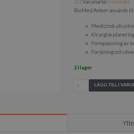
2/3
Varumärke:
Formlabs
BioMed Amber används till
Medicinsk utrustni
Kirurgisk planerin
Formpassning av i
Forskning och utve
2 i lager
Form
LÄGG TILL I VAR
2
&
3B
BioMed
Ytte
Amber