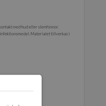
kontakt med hud eller slemhinnor.
nfektionsmedel. Materialet tillverkas i