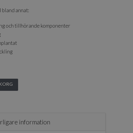
 bland annat:
ng och tillhörande komponenter
g
mplantat
ckling
UKORG
rligare information