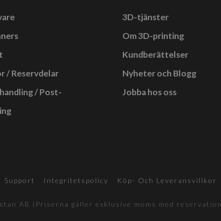
vare
3D-tjänster
nners
Om 3D-printing
t
Kundberättelser
r / Reservdelar
Nyheter och Blogg
handling / Post-
Jobba hos oss
ing
Support
Integritetspolicy
Köp- Och Leveransvillkor
tan AB (Priserna gäller exklusive moms med reservation 