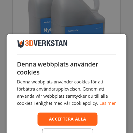
Denna webbplats använder
cookies
Denna webbplats använder cookies för att
NYLON 12 GF POWDER – FUSE 1
förbättra användarupplevelsen. Genom att
8925,00
SEK
använda vår webbplats samtycker du till alla
inkl. moms
7140,00
SEK
exkl. moms
cookies i enlighet med vår cookiepolicy.
Läs mer
ACCEPTERA ALLA