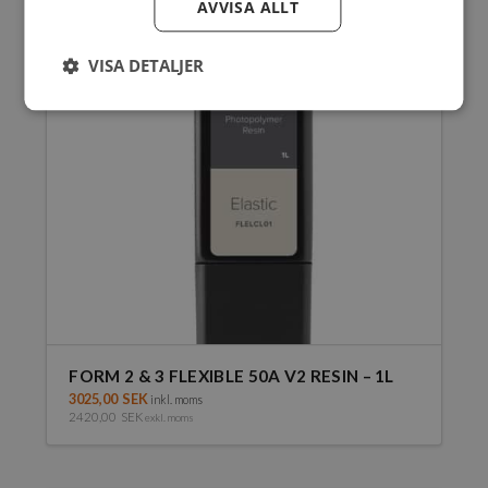
AVVISA ALLT
VISA DETALJER
FORM 2 & 3 FLEXIBLE 50A V2 RESIN – 1L
3025,00
SEK
inkl. moms
2420,00
SEK
exkl. moms