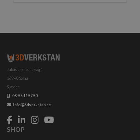
Julius Jaenzons väg 1
169 40 Solna
Sweden
08-55 11 57 50
info@3dverkstan.se
SHOP