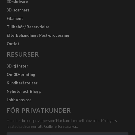
3D-skrivare
3D-scanners
Filament
Tillbehör / Reservdelar
Efterbehandling / Post-processing
Outlet
RESURSER
3D-tjänster
Om 3D-printing
Kundberättelser
Nyheter och Blogg
Jobba hos oss
FÖR PRIVATKUNDER
Handlar du som privatperson? Här kan du enkelt utöva din 14-dagars
lagstadgade ångerrätt. Gäller ej företagsköp.