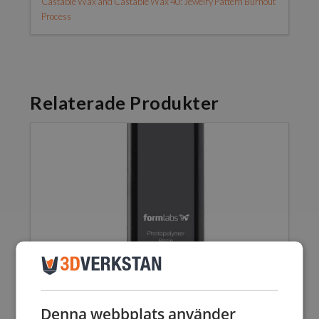
Castable Wax and Castable Wax 40: Jewelry Pattern Burnout
Process
Relaterade Produkter
Denna webbplats använder