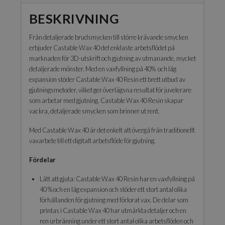
BESKRIVNING
Från detaljerade brudsmycken till större krävande smycken
erbjuder Castable Wax 40 det enklaste arbetsflödet på
marknaden för 3D-utskrift och gjutning av utmanande, mycket
detaljerade mönster. Med en vaxfyllning på 40% och låg
expansion stöder Castable Wax 40 Resin ett brett utbud av
gjutningsmetoder, vilket ger överlägsna resultat för juvelerare
som arbetar med gjutning. Castable Wax 40 Resin skapar
vackra, detaljerade smycken som brinner ut rent.
Med Castable Wax 40 är det enkelt att övergå från traditionellt
vaxarbete till ett digitalt arbetsflöde för gjutning.
Fördelar
Lätt att gjuta: Castable Wax 40 Resin har en vaxfyllning på
40 % och en låg expansion och stöder ett stort antal olika
förhållanden för gjutning med förlorat vax. De delar som
printas i Castable Wax 40 har utmärkta detaljer och en
ren urbränning under ett stort antal olika arbetsflöden och