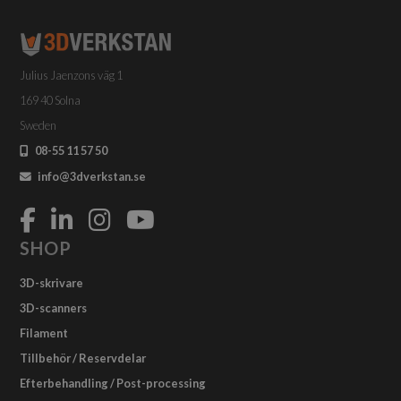
Julius Jaenzons väg 1
169 40 Solna
Sweden
08-55 11 57 50
info@3dverkstan.se
SHOP
3D-skrivare
3D-scanners
Filament
Tillbehör / Reservdelar
Efterbehandling / Post-processing