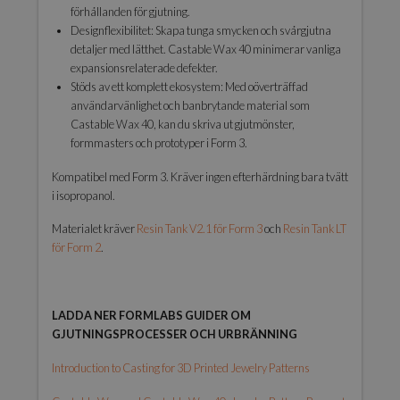
förhållanden för gjutning.
Designflexibilitet: Skapa tunga smycken och svårgjutna
detaljer med lätthet. Castable Wax 40 minimerar vanliga
expansionsrelaterade defekter.
Stöds av ett komplett ekosystem: Med oöverträffad
användarvänlighet och banbrytande material som
Castable Wax 40, kan du skriva ut gjutmönster,
formmasters och prototyper i Form 3.
Kompatibel med Form 3. Kräver ingen efterhärdning bara tvätt
i isopropanol.
Materialet kräver
Resin Tank V2.1 för Form 3
och
Resin Tank LT
för Form 2
.
LADDA NER FORMLABS GUIDER OM
GJUTNINGSPROCESSER OCH URBRÄNNING
Introduction to Casting for 3D Printed Jewelry Patterns