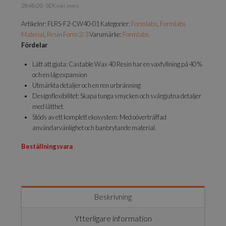
2848,00
SEK
exkl. moms
Artikelnr:
FLRS-F2-CW40-01
Kategorier:
Formlabs
,
Formlabs
Material
,
Resin Form 2/3
Varumärke:
Formlabs
Fördelar
Lätt att gjuta: Castable Wax 40 Resin har en vaxfyllning på 40 %
och en låg expansion
Utmärkta detaljer och en ren urbränning
Designflexibilitet: Skapa tunga smycken och svårgjutna detaljer
med lätthet.
Stöds av ett komplett ekosystem: Med oöverträffad
användarvänlighet och banbrytande material.
Beställningsvara
Beskrivning
Ytterligare information