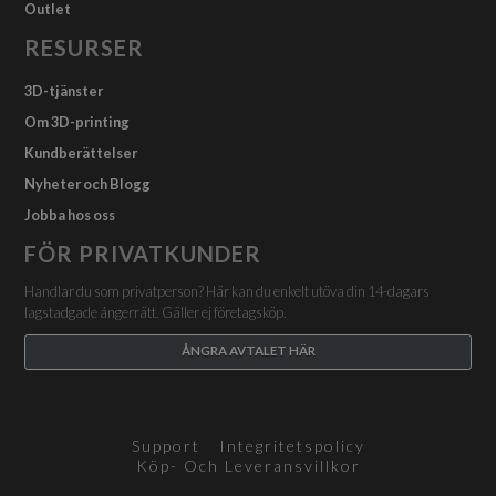
Outlet
RESURSER
3D-tjänster
Om 3D-printing
Kundberättelser
Nyheter och Blogg
Jobba hos oss
FÖR PRIVATKUNDER
Handlar du som privatperson? Här kan du enkelt utöva din 14-dagars
lagstadgade ångerrätt. Gäller ej företagsköp.
ÅNGRA AVTALET HÄR
Support
Integritetspolicy
Köp- Och Leveransvillkor