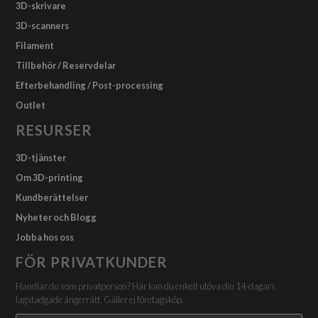
3D-skrivare
3D-scanners
Filament
Tillbehör / Reservdelar
Efterbehandling / Post-processing
Outlet
RESURSER
3D-tjänster
Om 3D-printing
Kundberättelser
Nyheter och Blogg
Jobba hos oss
FÖR PRIVATKUNDER
Handlar du som privatperson? Här kan du enkelt utöva din 14-dagars
lagstadgade ångerrätt. Gäller ej företagsköp.