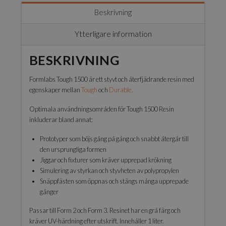
1500
Beskrivning
Resin
-
Ytterligare information
1L
mängd
BESKRIVNING
Formlabs Tough 1500 är ett styvt och återfjädrande resin med
egenskaper mellan
Tough
och
Durable
.
Optimala användningsområden för Tough 1500 Resin
inkluderar bland annat:
Prototyper som böjs gång på gång och snabbt återgår till
den ursprungliga formen
Jiggar och fixturer som kräver upprepad krökning
Simulering av styrkan och styvheten av polypropylen
Snäppfästen som öppnas och stängs många upprepade
gånger
Passar till Form 2 och Form 3. Resinet har en grå färg och
kräver UV-härdning efter utskrift. Innehåller 1 liter.