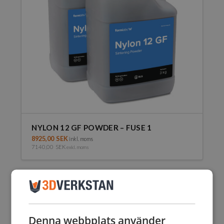
NYLON 12 GF POWDER – FUSE 1
8925,00
SEK
inkl. moms
7140,00
SEK
exkl. moms
Denna webbplats använder