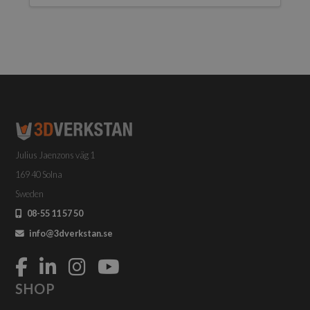
Julius Jaenzons väg 1
169 40 Solna
Sweden
08-55 11 57 50
info@3dverkstan.se
SHOP