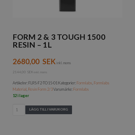
FORM 2 & 3 TOUGH 1500
RESIN – 1L
2680,00
SEK
inkl. moms
2144,00
SEK
exkl. moms
Artikelnr:
FLRS-F2-TO15-01
Kategorier:
Formlabs
,
Formlabs
Material
,
Resin Form 2/3
Varumärke:
Formlabs
12 i lager
Form
LÄGG TILL I VARUKORG
2
&
3
Tough