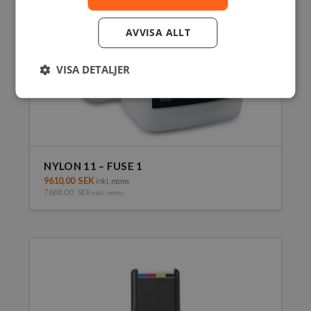
AVVISA ALLT
VISA DETALJER
NYLON 11 – FUSE 1
9610,00
SEK
inkl. moms
7688,00
SEK
exkl. moms