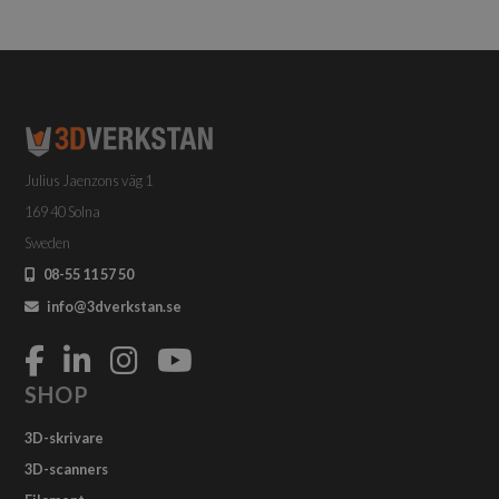
Julius Jaenzons väg 1
169 40 Solna
Sweden
08-55 11 57 50
info@3dverkstan.se
SHOP
3D-skrivare
3D-scanners