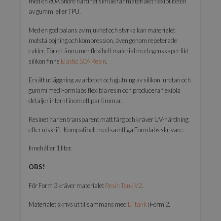
med en 80A Shore hårdhet simulerar materialet flexibiliteten
av gummi eller TPU.
Med en god balans av mjukhet och styrka kan materialet
motstå böjning och kompression, även genom repeterade
cykler. För ett ännu mer flexibelt material med egenskaper likt
silikon finns
Elastic 50A Resin
.
Ersätt utläggning av arbeten och gjutning av silikon, uretan och
gummi med Formlabs flexibla resin och producera flexibla
detaljer internt inom ett par timmar.
Resinet har en transparent matt färg och kräver UV-härdning
efter utskrift. Kompatibelt med samtliga Formlabs skrivare.
Innehåller 1 liter.
OBS!
För Form 3 kräver materialet
Resin Tank V2
.
Materialet skrivs ut tillsammans med
LT tank
i Form 2.