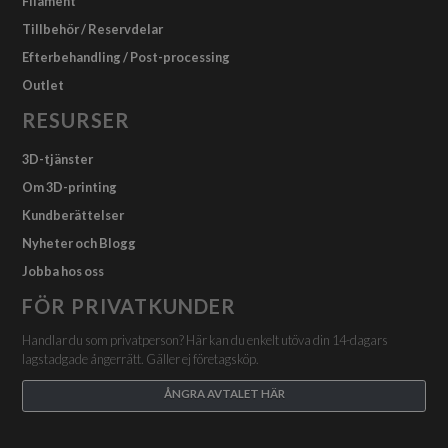
Filament
Tillbehör / Reservdelar
Efterbehandling / Post-processing
Outlet
RESURSER
3D-tjänster
Om 3D-printing
Kundberättelser
Nyheter och Blogg
Jobba hos oss
FÖR PRIVATKUNDER
Handlar du som privatperson? Här kan du enkelt utöva din 14-dagars
lagstadgade ångerrätt. Gäller ej företagsköp.
ÅNGRA AVTALET HÄR