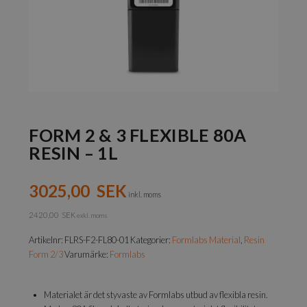
FORM 2 & 3 FLEXIBLE 80A
RESIN – 1L
3025,00
SEK
inkl. moms
2420,00
SEK
exkl. moms
Artikelnr:
FLRS-F2-FL80-01
Kategorier:
Formlabs Material
,
Resin
Form 2/3
Varumärke:
Formlabs
Materialet är det styvaste av Formlabs utbud av flexibla resin.