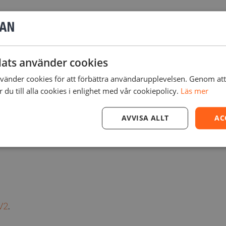
rfyllt material som ger mycket hög styvhet och en slät ytfini
a ut tunna väggar och detaljer. Styvheten är liknande PEEK.
ats använder cookies
lad, jiggar, fixturer och verktyg, kåpor för elektronik och f
änder cookies för att förbättra användarupplevelsen. Genom at
0 och 50 mikrometer.
du till alla cookies i enlighet med vår cookiepolicy.
Läs mer
ver UV-härdning efter utskrift. Innehåller 1 liter.
AVVISA ALLT
AC
 V2
.