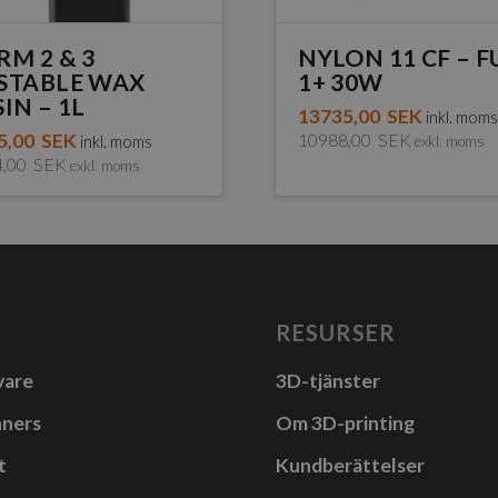
RM 2 & 3
NYLON 11 CF – F
STABLE WAX
1+ 30W
IN – 1L
13735,00
SEK
inkl. mom
5,00
SEK
10988,00
SEK
inkl. moms
exkl. moms
4,00
SEK
exkl. moms
RESURSER
vare
3D-tjänster
nners
Om 3D-printing
t
Kundberättelser