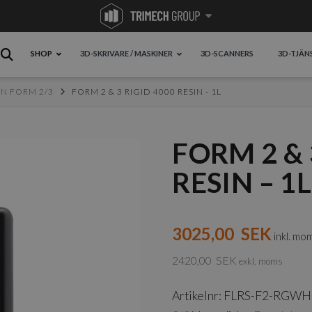
SHOP
3D-SKRIVARE / MASKINER
3D-SCANNERS
3D-TJÄN
IN FORM 2/3
FORM 2 & 3 RIGID 4000 RESIN - 1L
FORM 2 & 
RESIN – 1L
3025,00
SEK
inkl. mo
2420,00
SEK
exkl. moms
Artikelnr:
FLRS-F2-RGWH