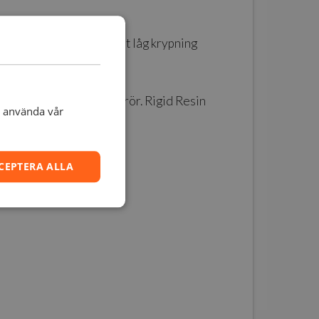
sh. Materialet ger mycket låg krypning
ordon, samt förgreningsrör. Rigid Resin
t använda vår
CEPTERA ALLA