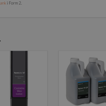
tank
i Form 2.
r