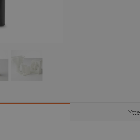
1L
mängd
Ytte