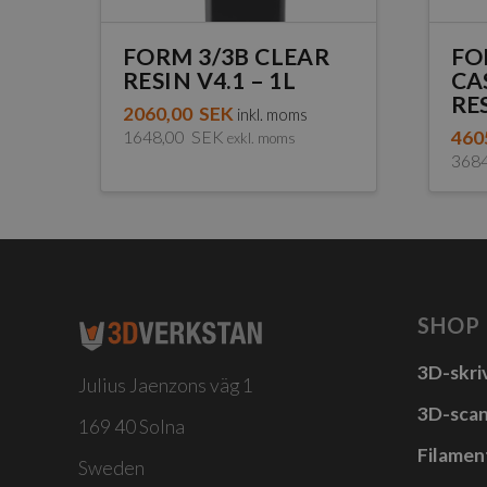
FORM 3/3B CLEAR
FO
RESIN V4.1 – 1L
CA
RES
2060,00
SEK
inkl. moms
1648,00
SEK
460
exkl. moms
368
SHOP
3D-skri
Julius Jaenzons väg 1
3D-sca
169 40 Solna
Filamen
Sweden