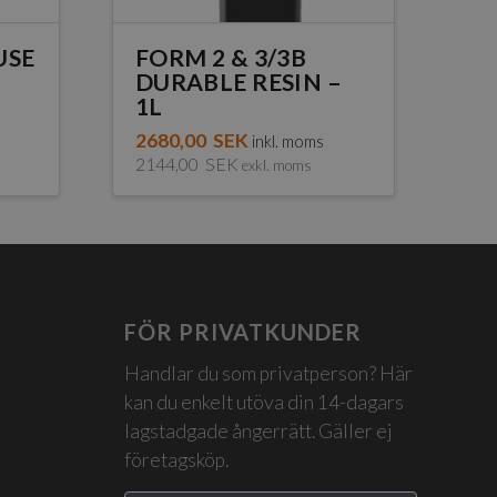
USE
FORM 2 & 3/3B
DURABLE RESIN –
1L
s
2680,00
SEK
inkl. moms
2144,00
SEK
exkl. moms
FÖR PRIVATKUNDER
Handlar du som privatperson? Här
kan du enkelt utöva din 14-dagars
lagstadgade ångerrätt. Gäller ej
företagsköp.