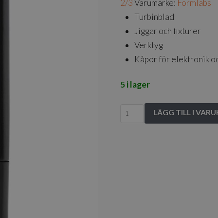
2/3
Varumärke:
Formlabs
Turbinblad
Jiggar och fixturer
Verktyg
Kåpor för elektronik o
5 i lager
Form
LÄGG TILL I VAR
2
&
3
Rigid
4000
Resin
-