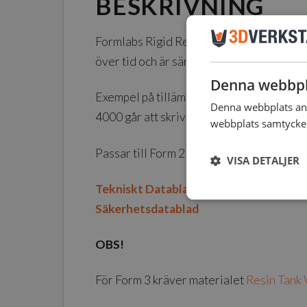
BESKRIVNING
Formlabs Rigid Resin 4000 är ett glasfibe
över tid och är särskilt bra för att skriv
Denna webbpl
Exempel på tillämpningsområden är turbinb
Denna webbplats anv
4000 går att skriva ut i lagerhöjderna 10
webbplats samtycker 
Passar till Form 2 och Form 3. Resinet krä
VISA DETALJER
Tekniskt Datablad
Säkerhetsdatablad
OBS!
För Form 3 kräver materialet
Resin Tank