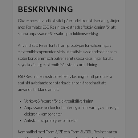
BESKRIVNING
Öka er operativa effektivitet på era elektroniktillverkningslinjer
med Formlabs ESD Resin, en kostnadseffektiv lösning för att
skapa anpassade ESD-säkra produktionsverktyg.
Använd ESD Resin för ta fram prototyper för validering av
elektronikkomponenter, skriv ut statiskt avledande delar som
stöter bort damm och pulver samt skapa kapslingar för att
skydda känslig elektronik från statisk urladdning.
ESD Resin är en kostnadseffektiv lösning för att producera
statiskt avledande och starka delar och är optimalt att
använda till bland annat:
Verktyg & fixturer för elektroniktillverkning
Anpassade brickor för hantering och förvaring av känsliga
elektronikkomponenter
Antistatiska prototyper och delar
Kompatibel med Form 3/3B och Form 3L/3BL. Resinet har en