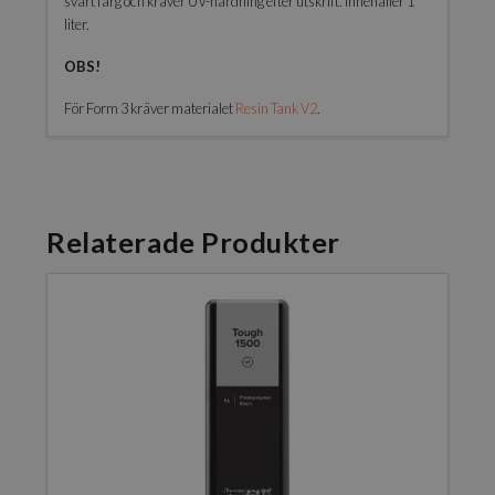
svart färg och kräver UV-härdning efter utskrift. Innehåller 1
liter.
OBS!
För Form 3 kräver materialet
Resin Tank V2
.
Relaterade Produkter