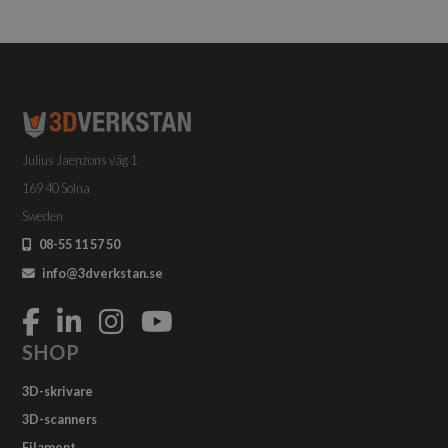
Julius Jaenzons väg 1
169 40 Solna
Sweden
08-55 11 57 50
info@3dverkstan.se
SHOP
3D-skrivare
3D-scanners
Filament