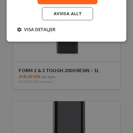
AVVISA ALLT
VISA DETALJER
FORM 2 & 3 TOUGH 2000 RESIN – 1L
2545,00
SEK
inkl. moms
2036,00
SEK
exkl. moms