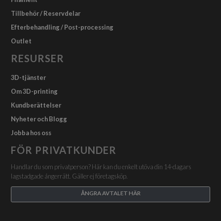
Tillbehör / Reservdelar
Efterbehandling / Post-processing
Outlet
RESURSER
3D-tjänster
Om 3D-printing
Kundberättelser
Nyheter och Blogg
Jobba hos oss
FÖR PRIVATKUNDER
Handlar du som privatperson? Här kan du enkelt utöva din 14-dagars
lagstadgade ångerrätt. Gäller ej företagsköp.
ÅNGRA AVTALET HÄR