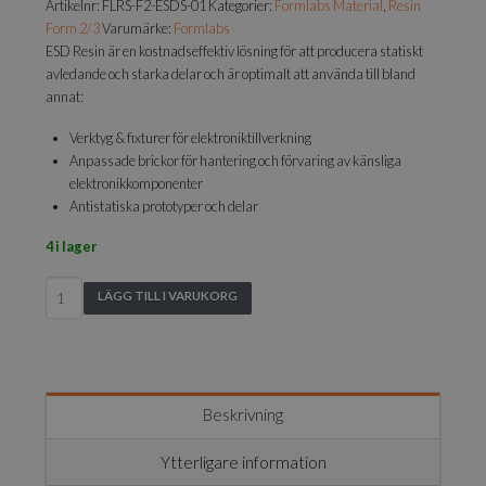
Artikelnr:
FLRS-F2-ESDS-01
Kategorier:
Formlabs Material
,
Resin
Form 2/3
Varumärke:
Formlabs
ESD Resin är en kostnadseffektiv lösning för att producera statiskt
avledande och starka delar och är optimalt att använda till bland
annat:
Verktyg & fixturer för elektroniktillverkning
Anpassade brickor för hantering och förvaring av känsliga
elektronikkomponenter
Antistatiska prototyper och delar
4 i lager
Form
LÄGG TILL I VARUKORG
3
ESD
Resin
-
1L
Beskrivning
mängd
Ytterligare information