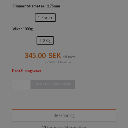
Filamentdiameter
: 1.75mm
1.75mm
Vikt
: 1000g
1000g
345,00
SEK
inkl. moms
276,00
SEK
exkl. moms
Beställningsvara
Polymaker
LÄGG TILL I VARUKORG
PolyLite
ABS
mängd
Beskrivning
Ytterligare information