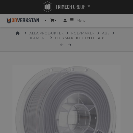
Meny
HOME
ALLA PRODUKTER
POLYMAKER
ABS
FILAMENT
POLYMAKER POLYLITE ABS