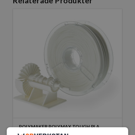
Relaterade Produkter
POLYMAKER POLYMAX TOUGH PLA
515,00
SEK
–
1930,00
SEK
inkl. moms