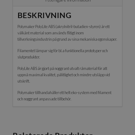
BESKRIVNING
Polymaker PolyLite ABS (akrylnitril-butadien-styren) är ett
välkänt material som används flitigt inom
tillverkningsindustrin på grund av sina mekaniska egenskaper.
Filamentet lämpar sig för bl.a funktionella prototyper och
slutprodukter.
PolyLite ABS är gjort på noggrant utvalt råmaterial för att
uppnå maximal kvalitet, pålitlighet och mindre utsläpp vid
utskrift.
Polymaker tillhandahåller ett helt eko-system med filament
och noggrant anpassade tillbehör.