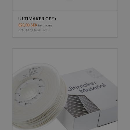
ULTIMAKER CPE+
825,00
SEK
inkl. moms
660,00
SEK
exkl. moms
Den
här
produkten
har
flera
varianter.
De
olika
alternativen
kan
väljas
på
produktsidan