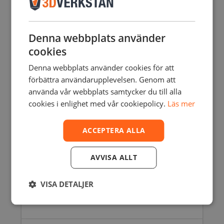
412,00
SEK
–
1544,00
SEK
exkl. moms
Den
här
produkten
Denna webbplats använder
har
cookies
flera
varianter.
Denna webbplats använder cookies för att
De
förbättra användarupplevelsen. Genom att
olika
använda vår webbplats samtycker du till alla
alternativen
cookies i enlighet med vår cookiepolicy.
Läs mer
kan
väljas
på
ACCEPTERA ALLA
produktsidan
AVVISA ALLT
VISA DETALJER