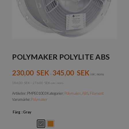
POLYMAKER POLYLITE ABS
230,00
SEK
345,00
SEK
–
inkl. moms
184,00
SEK
–
276,00
SEK
exkl. moms
Artikelnr:
PMPE01003
Kategorier:
Polymaker
,
ABS
,
Filament
Varumärke:
Polymaker
Färg
: Gray