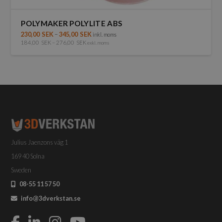
POLYMAKER POLYLITE ABS
230,00
SEK
–
345,00
SEK
inkl. moms
184,00
SEK
–
276,00
SEK
exkl. moms
Den
här
produkten
har
flera
varianter.
De
olika
alternativen
Julius Jaenzons väg 1
kan
väljas
169 40 Solna
på
Sweden
produktsidan
08-55 11 57 50
info@3dverkstan.se