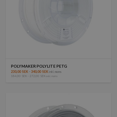
POLYMAKER POLYLITE PETG
230,00
SEK
–
340,00
SEK
inkl. moms
184,00
SEK
–
272,00
SEK
exkl. moms
Den
här
produkten
har
flera
varianter.
De