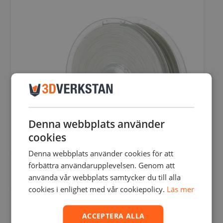
har
flera
varianter.
De
olika
alternativen
kan
väljas
på
produktsidan
Denna webbplats använder
cookies
Denna webbplats använder cookies för att
förbättra användarupplevelsen. Genom att
använda vår webbplats samtycker du till alla
cookies i enlighet med vår cookiepolicy.
Läs mer
POLYMAKER POLYMAX TOUGH PLA
515,00
SEK
–
1930,00
SEK
ACCEPTERA ALLA
inkl. moms
412,00
SEK
–
1544,00
SEK
exkl. moms