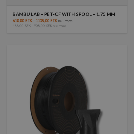
BAMBU LAB – PET-CF WITH SPOOL – 1.75 MM
610,00
SEK
–
1135,00
SEK
inkl. moms
488,00
SEK
–
908,00
SEK
exkl. moms
Den
här
produkten
har
flera
varianter.
De
olika
alternativen
kan
väljas
på
produktsidan