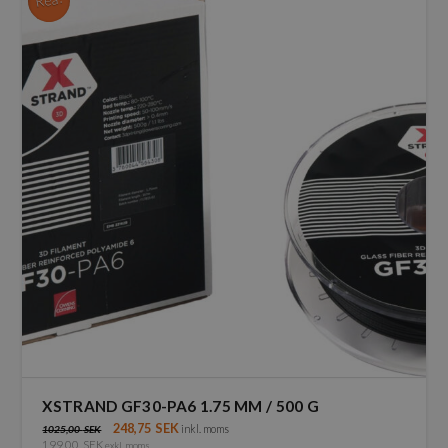
flera
varianter.
De
olika
alternativen
kan
väljas
på
produktsidan
XSTRAND GF30-PA6 1.75 MM / 500 G
248,75
SEK
inkl. moms
1025,00
SEK
199,00
SEK
exkl. moms