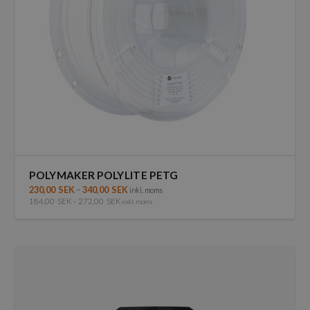
POLYMAKER POLYLITE PETG
230,00
SEK
–
340,00
SEK
inkl. moms
184,00
SEK
–
272,00
SEK
exkl. moms
Den
här
produkten
har
flera
varianter.
De