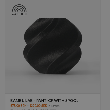
har
flera
varianter.
De
olika
alternativen
kan
väljas
på
produktsidan
BAMBU LAB – PAHT-CF WITH SPOOL
675,00
SEK
–
1270,00
SEK
inkl. moms
540,00
SEK
–
1016,00
SEK
exkl. moms