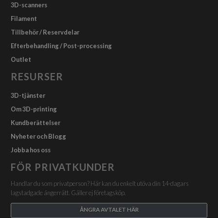
3D-scanners
Filament
Tillbehör / Reservdelar
Efterbehandling / Post-processing
Outlet
RESURSER
3D-tjänster
Om 3D-printing
Kundberättelser
Nyheter och Blogg
Jobba hos oss
FÖR PRIVATKUNDER
Handlar du som privatperson? Här kan du enkelt utöva din 14-dagars
lagstadgade ångerrätt. Gäller ej företagsköp.
ÅNGRA AVTALET HÄR