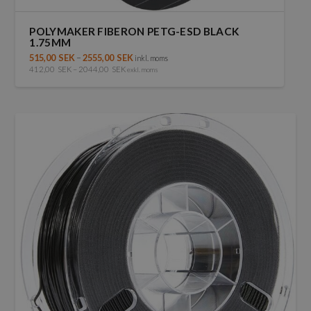
POLYMAKER FIBERON PETG-ESD BLACK
1.75MM
515,00
SEK
–
2555,00
SEK
inkl. moms
412,00
SEK
–
2044,00
SEK
exkl. moms
Den
här
produkten
har
flera
varianter.
De
olika
alternativen
kan
väljas
på
produktsidan