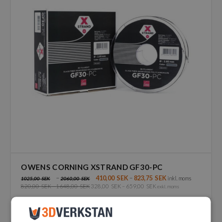
OWENS CORNING XSTRAND GF30-PC
–
410,00
SEK
–
823,75
SEK
inkl. moms
1025,00
SEK
2060,00
SEK
820,00
SEK
–
1648,00
SEK
328,00
SEK
–
659,00
SEK
exkl. moms
Den
här
produkten