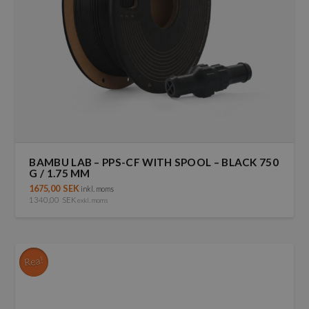
BAMBU LAB – PPS-CF WITH SPOOL – BLACK 750
G / 1.75 MM
1675,00
SEK
inkl. moms
1340,00
SEK
exkl. moms
Rea!