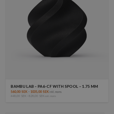
olika
alternativen
kan
väljas
på
produktsidan
BAMBU LAB – PA6-CF WITH SPOOL – 1.75 MM
560,00
SEK
–
1035,00
SEK
inkl. moms
448,00
SEK
–
828,00
SEK
exkl. moms
Den
här
produkten