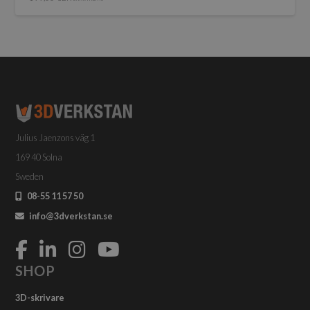
Julius Jaenzons väg 1
169 40 Solna
Sweden
08-55 11 57 50
info@3dverkstan.se
SHOP
3D-skrivare