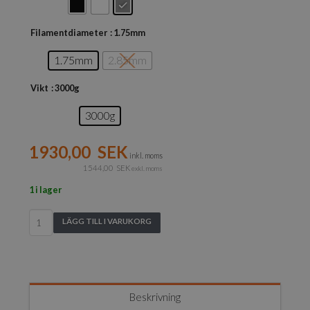
Filamentdiameter
: 1.75mm
1.75mm
2.85mm
Vikt
: 3000g
3000g
1930,00
SEK
inkl. moms
1544,00
SEK
exkl. moms
1 i lager
Polymaker
LÄGG TILL I VARUKORG
PolyMax
PLA
3KG
mängd
Beskrivning