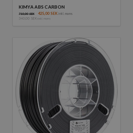
KIMYA ABS CARBON
425,00
SEK
inkl. moms
710,00
SEK
340,00
SEK
exkl. moms