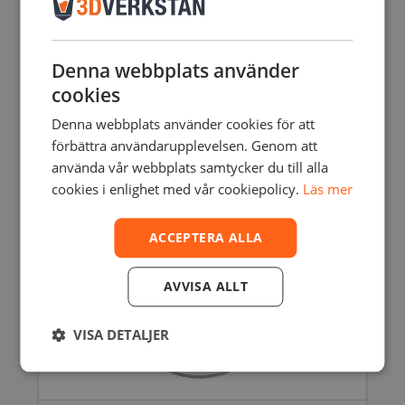
412,00
SEK
–
1544,00
SEK
exkl. moms
Den
här
produkten
Denna webbplats använder
har
cookies
Rea!
flera
varianter.
Denna webbplats använder cookies för att
De
förbättra användarupplevelsen. Genom att
olika
använda vår webbplats samtycker du till alla
alternativen
cookies i enlighet med vår cookiepolicy.
Läs mer
kan
väljas
på
ACCEPTERA ALLA
produktsidan
AVVISA ALLT
VISA DETALJER