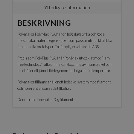
Ytterligare information
BESKRIVNING
Polymaker PolyMax PLA har en hög slagstyrka och goda
mekansika materialegenskaper som passar utmärkt till bl.a
funktionella prototyper. En lämplig ersättare till ABS.
Precis som PolyPlus PLA är är PolyMax utvecklat med ”jam-
free technology” vilket minskar kloggning av munstycket och
bibehåller ett jämnt flöde genom sin höga smälttemperatur.
Polymaker tillhandahåller ett helt eko-system med filament
och noggrant anpassade tillbehör.
Denna rulle innehåller 3kg filament