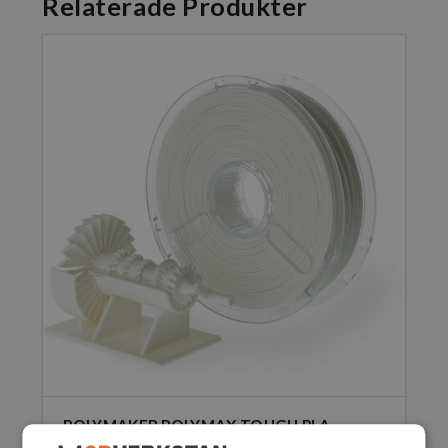
Relaterade Produkter
POLYMAKER POLYMAX TOUGH PLA
515,00
SEK
–
1930,00
SEK
inkl. moms