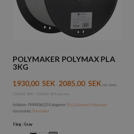
POLYMAKER POLYMAX PLA
3KG
1930,00
SEK
2085,00
SEK
–
inkl. moms
1544,00
SEK
–
1668,00
SEK
exkl. moms
Artikelnr:
PMPA06025
Kategorier:
PLA
,
Filament
,
Polymaker
Varumärke:
Polymaker
Färg
: Gray