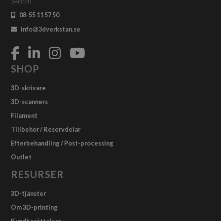
Sweden
08-55 11 57 50
info@3dverkstan.se
SHOP
3D-skrivare
3D-scanners
Filament
Tillbehör / Reservdelar
Efterbehandling / Post-processing
Outlet
RESURSER
3D-tjänster
Om 3D-printing
Kundberättelser