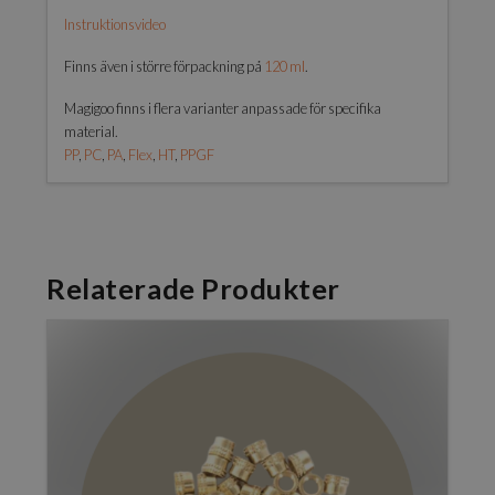
Instruktionsvideo
Finns även i större förpackning på
120 ml
.
Magigoo finns i flera varianter anpassade för specifika
material.
PP
,
PC
,
PA
,
Flex
,
HT
,
PPGF
Relaterade Produkter