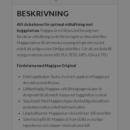
BESKRIVNING
Allt du behöver för optimal vidhäftning mot
byggplattan.
Magigoo är en lättanvänd lösning som
försäkrar vidhäftning av det första lagret av dina utskrifter.
Magigoo bidrar till att minska warping och gör det mycket
enkelt att avlägsna den färdiga utskriften. Går att använda till
många material såsom ABS, PLA, PETG, HIPS, ASA och TPU.
Fördelarna med Magigoo Original
Enkel applikation: Skaka, tryck och applicera Magigoo på
den aktiva utskriftsytan
Lättborttaglig: Magigoos vidhäftningsegenskaper är
designade till att enkelt släppa när byggplattan svalnat
Slipp kladd: Med Magigoo slipper du kladdiga limstift och
produkten tvättas enkelt bort med vatten
Lång hållbarhet: Magigoo kan räcka till över 100 utskrifter
Säkert och giftfritt: Magigoo är framställd av ofarliga
ingredienser och släpper minimalt med doft