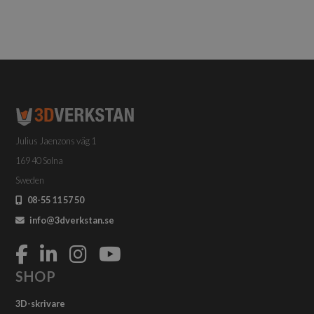
Julius Jaenzons väg 1
169 40 Solna
Sweden
08-55 11 57 50
info@3dverkstan.se
SHOP
3D-skrivare