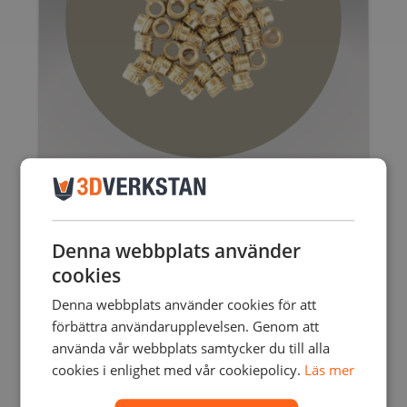
GÄNGINSATSER 50ST
195,00
SEK
–
1125,00
SEK
inkl. moms
Denna webbplats använder
156,00
SEK
–
900,00
SEK
exkl. moms
Den
cookies
här
produkten
Denna webbplats använder cookies för att
har
förbättra användarupplevelsen. Genom att
flera
använda vår webbplats samtycker du till alla
varianter.
cookies i enlighet med vår cookiepolicy.
Läs mer
De
olika