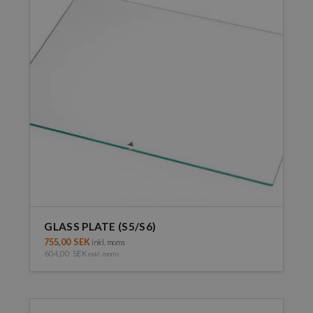
De
olika
alternativen
kan
väljas
på
produktsidan
GLASS PLATE (S5/S6)
755,00
SEK
inkl. moms
604,00
SEK
exkl. moms