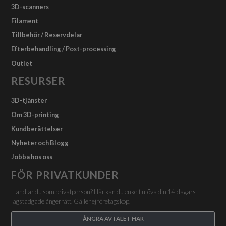
3D-scanners
Filament
Tillbehör / Reservdelar
Efterbehandling / Post-processing
Outlet
RESURSER
3D-tjänster
Om 3D-printing
Kundberättelser
Nyheter och Blogg
Jobba hos oss
FÖR PRIVATKUNDER
Handlar du som privatperson? Här kan du enkelt utöva din 14-dagars
lagstadgade ångerrätt. Gäller ej företagsköp.
ÅNGRA AVTALET HÄR