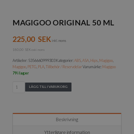
MAGIGOO ORIGINAL 50 ML
225,00
SEK
inkl. moms
180,00
SEK
exkl. moms
Artikelnr:
5356660999303
Kategorier:
ABS
,
ASA
,
Hips
,
Magigoo
,
Magigoo
,
PETG
,
PLA
,
Tillbehör / Reservdelar
Varumärke:
Magigoo
79 i lager
Magigoo
LÄGG TILL I VARUKORG
Original
50
ml
mängd
Beskrivning
Ytterligare information