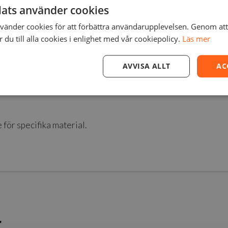
ats använder cookies
pplicera Magigoo på den aktiva utskriftsytan
änder cookies för att förbättra användarupplevelsen. Genom at
egenskaper är designade till att enkelt släppa när byggplat
du till alla cookies i enlighet med vår cookiepolicy.
Läs mer
laddiga limstift och produkten tvättas enkelt bort med vatt
ll över 100 utskrifter
AVVISA ALLT
AC
ställd av ofarliga ingredienser och släpper minimalt med doft
 för specifika material.
r