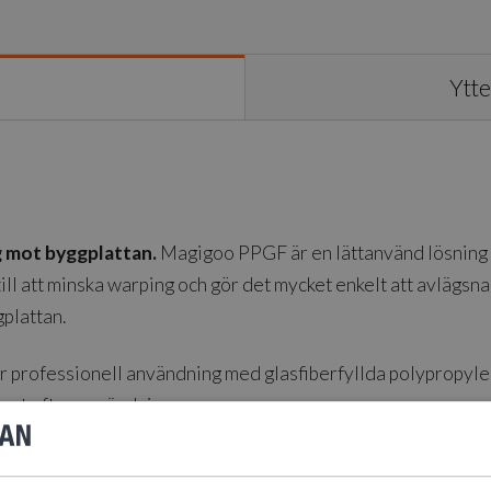
Ytte
g mot byggplattan.
Magigoo PPGF är en lättanvänd lösning s
till att minska warping och gör det mycket enkelt att avlägsna
gplattan.
 professionell användning med glasfiberfyllda polypropylenm
bort efter användning.