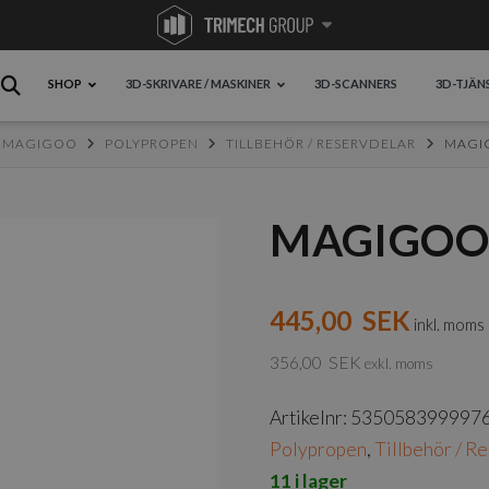
SHOP
3D-SKRIVARE / MASKINER
3D-SCANNERS
3D-TJÄN
MAGIGOO
POLYPROPEN
TILLBEHÖR / RESERVDELAR
MAGIG
MAGIGOO 
445,00
SEK
inkl. moms
356,00
SEK
exkl. moms
Artikelnr:
535058399997
Polypropen
,
Tillbehör / R
11 i lager