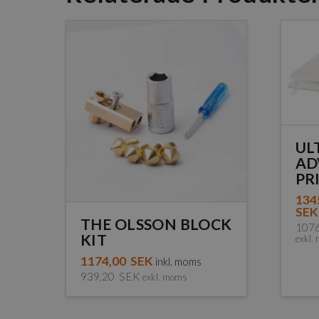
UL
AD
PR
134
SEK
THE OLSSON BLOCK
107
KIT
exkl.
Den
1174,00
SEK
inkl. moms
här
939,20
SEK
exkl. moms
pro
har