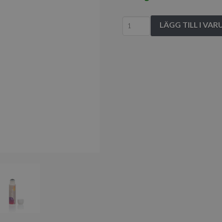
Magigoo
LÄGG TILL I VA
PPGF
50
ml
mängd