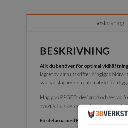
Beskrivning
BESKRIVNING
Allt du behöver för optimal vidhäftnin
lagret av dina utskrifter. Magigoo bidrar 
svalnar släpper den automatiskt från byg
Magigoo PPGF är designad och testad för
byggplattan, avlägsna utskrift och tvätta 
Fördelarna med Magigoo