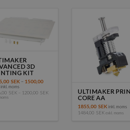
TIMAKER
VANCED 3D
INTING KIT
5,00
SEK
–
1500,00
inkl. moms
ULTIMAKER PRI
6,00
SEK
–
1200,00
SEK
CORE AA
 moms
1855,00
SEK
inkl. moms
1484,00
SEK
exkl. moms
Den
dukten
här