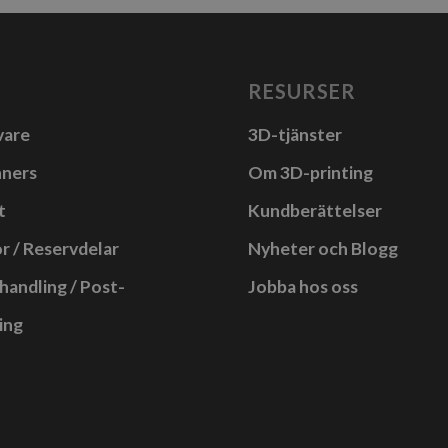
produkten
a
har
anter.
flera
RESURSER
varianter.
a
vare
3D-tjänster
De
rnativen
olika
nners
Om 3D-printing
alternativen
as
t
Kundberättelser
kan
r / Reservdelar
Nyheter och Blogg
väljas
uktsidan
på
handling / Post-
Jobba hos oss
produktsidan
ing