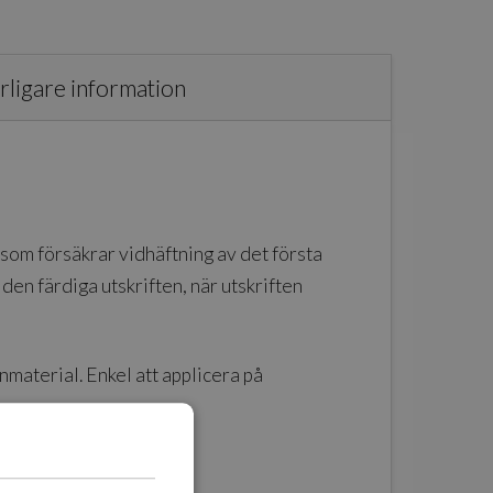
rligare information
om försäkrar vidhäftning av det första
 den färdiga utskriften, när utskriften
aterial. Enkel att applicera på