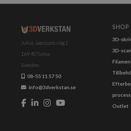
fler
vari
De
SHOP
olik
3D-skri
alte
Julius Jaenzons väg 1
kan
3D-sca
169 40 Solna
välj
Filamen
Sweden
på
Tillbehö
prod
08-55 11 57 50
Efterbe
info@3dverkstan.se
process
Outlet