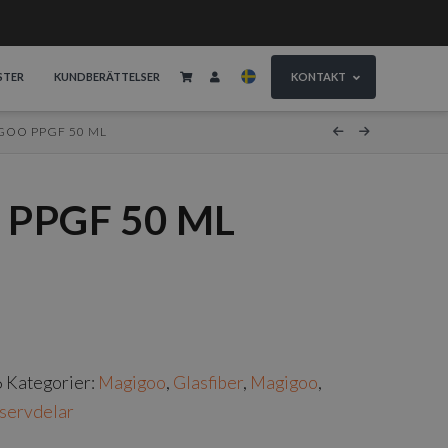
STER
KUNDBERÄTTELSER
KONTAKT
OO PPGF 50 ML
PPGF 50 ML
6
Kategorier:
Magigoo
,
Glasfiber
,
Magigoo
,
eservdelar