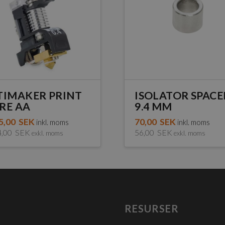
TIMAKER PRINT
ISOLATOR SPACE
RE AA
9.4 MM
5,00
SEK
70,00
SEK
inkl. moms
inkl. moms
4,00
SEK
56,00
SEK
exkl. moms
exkl. moms
dukten
a
RESURSER
anter.