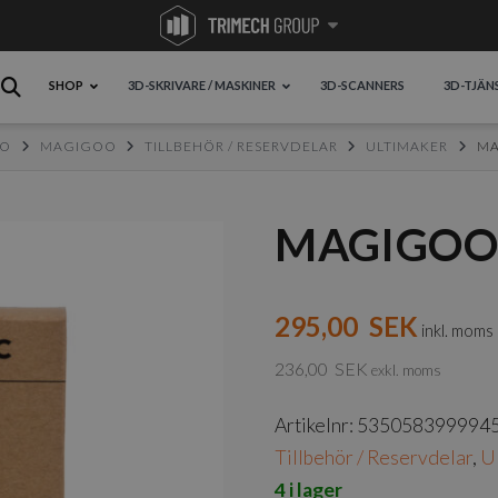
SHOP
3D-SKRIVARE / MASKINER
3D-SCANNERS
3D-TJÄN
OO
MAGIGOO
TILLBEHÖR / RESERVDELAR
ULTIMAKER
MA
MAGIGOO 
295,00
SEK
inkl. moms
236,00
SEK
exkl. moms
Artikelnr:
535058399994
Tillbehör / Reservdelar
,
U
4 i lager