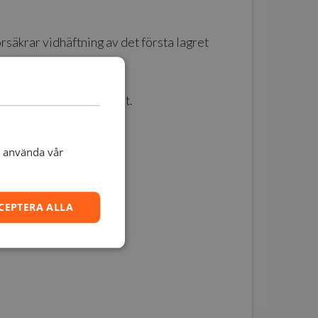
säkrar vidhäftning av det första lagret
rdiga utskriften.
rs kan vara svårhanterat.
t använda vår
tan svalnat
CEPTERA ALLA
en