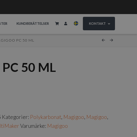
STER
KUNDBERÄTTELSER
KONTAKT
GIGOO PC 50 ML
PC 50 ML
5
Kategorier:
Polykarbonat
,
Magigoo
,
Magigoo
,
ltiMaker
Varumärke:
Magigoo