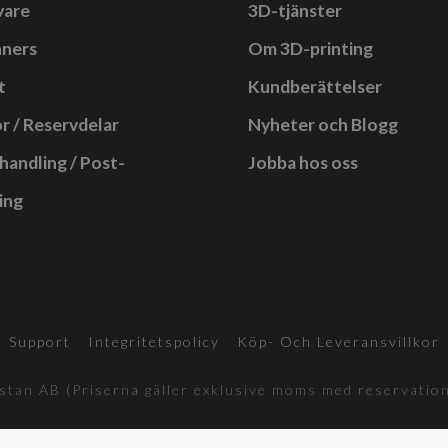
vare
3D-tjänster
a
nners
Om 3D-printing
rnativen
t
Kundberättelser
r / Reservdelar
Nyheter och Blogg
as
handling / Post-
Jobba hos oss
uktsidan
ing
Support
Integritetspolicy
Köp- Och Leveransvillkor
tan AB (Priserna gäller exklusive moms med reservation 