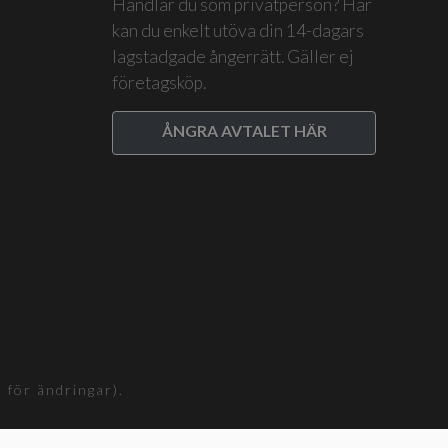
Handlar du som privatperson? Här
kan du enkelt utöva din 14-dagars
lagstadgade ångerrätt. Gäller ej
företagsköp.
ÅNGRA AVTALET HÄR
för ändringar).