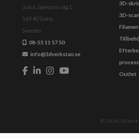
3D-skri
De
Julius Jaenzons väg 1
olik
3D-sca
169 40 Solna
alte
Filamen
kan
Sweden
Tillbehö
välj
08-55 11 57 50
på
Efterbe
info@3dverkstan.se
prod
process
Outlet
© 2026 3DVerks