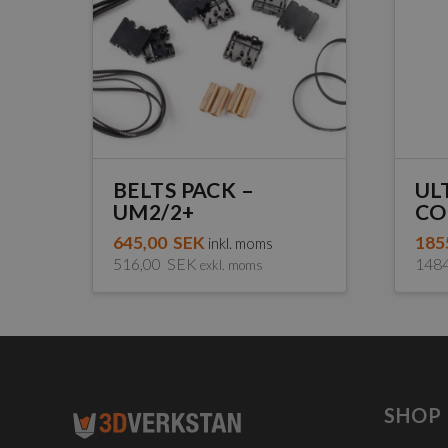
BELTS PACK –
UL
UM2/2+
CO
645,00
SEK
185
inkl. moms
516,00
SEK
148
exkl. moms
Den
här
pro
har
fler
SHOP
vari