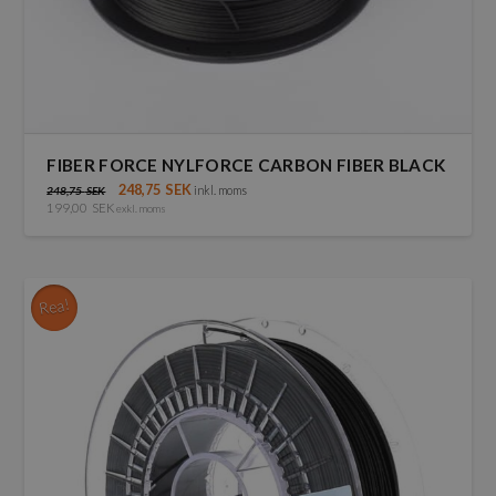
FIBER FORCE NYLFORCE CARBON FIBER BLACK
248,75
SEK
inkl. moms
248,75
SEK
199,00
SEK
exkl. moms
Den
här
produkten
har
Rea!
flera
varianter.
De
olika
alternativen
kan
väljas
på