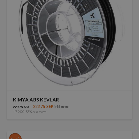
KIMYA ABS KEVLAR
223,75
SEK
inkl. moms
223,75
SEK
179,00
SEK
exkl. moms
Den
här
produkten
har