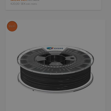
420,00
SEK
exkl. moms
Rea!