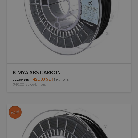
produktsidan
KIMYA ABS CARBON
425,00
SEK
inkl. moms
710,00
SEK
340,00
SEK
exkl. moms
Rea!