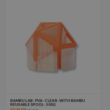
har
flera
varianter.
De
olika
alternativen
kan
väljas
på
produktsidan
BAMBU LAB- PVA- CLEAR -WITH BAMBU
REUSABLE SPOOL- 500G
525,00
SEK
inkl. moms