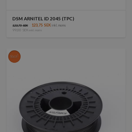
DSM ARNITEL ID 2045 (TPC)
123,75
SEK
inkl. moms
123,75
SEK
99,00
SEK
exkl. moms
Den
här
produkten
har
Rea!
flera
varianter.
De
olika
alternativen
kan
väljas
på
produktsidan