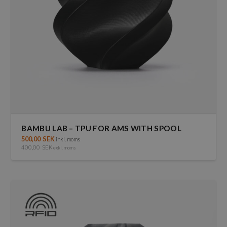
BAMBU LAB – TPU FOR AMS WITH SPOOL
500,00
SEK
inkl. moms
400,00
SEK
exkl. moms
Den
här
produkten
har
flera
varianter.
De