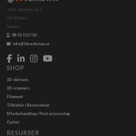
på
produktsidan
Julius Jaenzons väg 1
169 40 Solna
Sweden
08-55 11 57 50
info@3dverkstan.se
SHOP
3D-skrivare
3D-scanners
Filament
Tillbehör / Reservdelar
Efterbehandling / Post-processing
Outlet
RESURSER