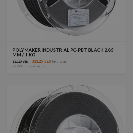
POLYMAKER INDUSTRIAL PC-PBT BLACK 2.85
MM / 1 KG
311,25
SEK
inkl. moms
311,25
SEK
249,00
SEK
exkl. moms
Den
här
produkten
har
flera
varianter.
De
olika
alternativen
kan
väljas