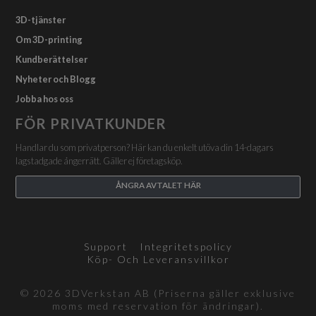
3D-tjänster
Om 3D-printing
Kundberättelser
Nyheter och Blogg
Jobba hos oss
FÖR PRIVATKUNDER
Handlar du som privatperson? Här kan du enkelt utöva din 14-dagars
lagstadgade ångerrätt. Gäller ej företagsköp.
ÅNGRA AVTALET HÄR
Support
Integritetspolicy
Köp- Och Leveransvillkor
© 2026 3DVerkstan AB (Priserna gäller exklusive
moms med reservation för ändringar).