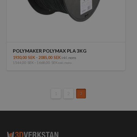
POLYMAKER POLYMAX PLA 3KG
1930,00
SEK
–
2085,00
SEK
inkl. moms
1544,00
SEK
–
1668,00
SEK
exkl. moms
Den
här
produkten
har
flera
1
2
3
varianter.
De
olika
alternativen
kan
väljas