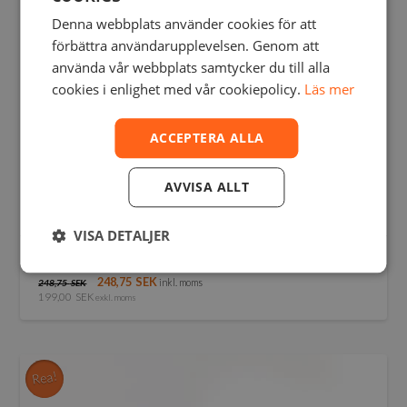
väljas
Denna webbplats använder cookies för att
på
förbättra användarupplevelsen. Genom att
produktsidan
använda vår webbplats samtycker du till alla
cookies i enlighet med vår cookiepolicy.
Läs mer
ACCEPTERA ALLA
AVVISA ALLT
VISA DETALJER
KIMYA TPU-92A
248,75
SEK
inkl. moms
248,75
SEK
199,00
SEK
exkl. moms
Den
här
produkten
har
Rea!
flera
varianter.