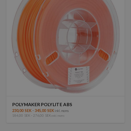
De
olika
alternativen
kan
väljas
på
produktsidan
POLYMAKER POLYLITE ABS
230,00
SEK
–
345,00
SEK
inkl. moms
184,00
SEK
–
276,00
SEK
exkl. moms
Den
här