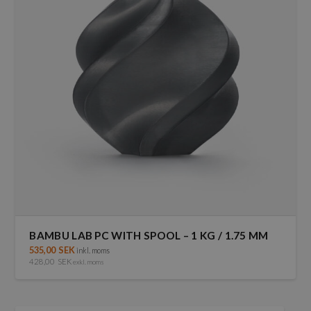
olika
alternativen
kan
väljas
på
produktsidan
BAMBU LAB PC WITH SPOOL – 1 KG / 1.75 MM
535,00
SEK
inkl. moms
428,00
SEK
exkl. moms
Den
här
produkten