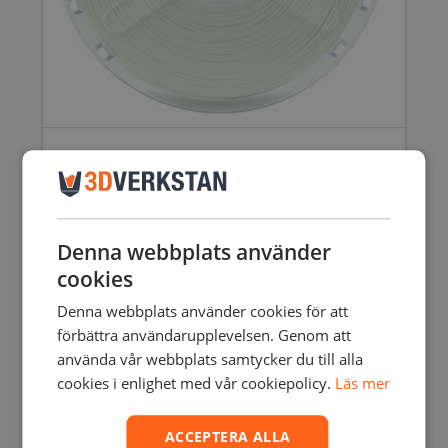
POLYMAKER POLYSMOOTH
515,00
SEK
inkl. moms
412,00
SEK
exkl. moms
Den
här
Denna webbplats använder
produkten
har
cookies
flera
Denna webbplats använder cookies för att
varianter.
förbättra användarupplevelsen. Genom att
De
olika
använda vår webbplats samtycker du till alla
alternativen
cookies i enlighet med vår cookiepolicy.
Läs mer
kan
väljas
ACCEPTERA ALLA
på