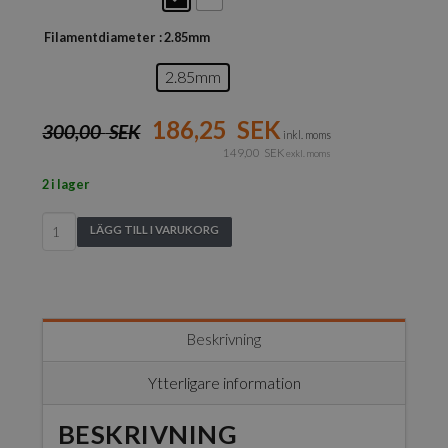
Filamentdiameter
: 2.85mm
2.85mm
186,25
SEK
300,00
SEK
inkl. moms
149,00
SEK
exkl. moms
2 i lager
KIMYA
LÄGG TILL I VARUKORG
PETG-
R
mängd
Beskrivning
Ytterligare information
BESKRIVNING