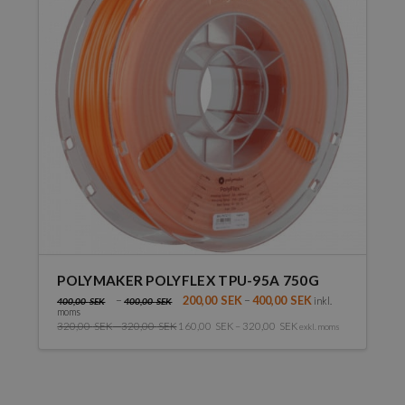
olika
alternativen
kan
väljas
på
produktsidan
POLYMAKER POLYFLEX TPU-95A 750G
–
200,00
SEK
–
400,00
SEK
inkl.
400,00
SEK
400,00
SEK
moms
320,00
SEK
–
320,00
SEK
160,00
SEK
–
320,00
SEK
exkl. moms
Den
här
produkten
har