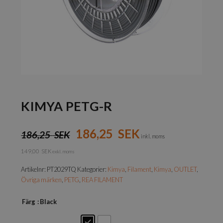
KIMYA PETG-R
186,25
SEK
186,25
SEK
inkl. moms
149,00
SEK
exkl. moms
Artikelnr:
PT2029TQ
Kategorier:
Kimya
,
Filament
,
Kimya
,
OUTLET
,
Övriga märken
,
PETG
,
REA FILAMENT
Färg
: Black