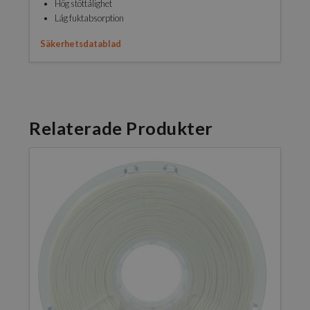
Hög stöttålighet
Låg fuktabsorption
Säkerhetsdatablad
Relaterade Produkter