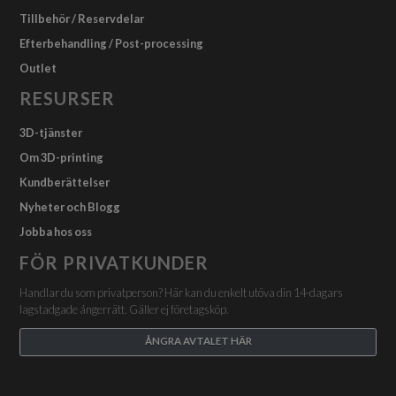
Tillbehör / Reservdelar
Efterbehandling / Post-processing
Outlet
RESURSER
3D-tjänster
Om 3D-printing
Kundberättelser
Nyheter och Blogg
Jobba hos oss
FÖR PRIVATKUNDER
Handlar du som privatperson? Här kan du enkelt utöva din 14-dagars
lagstadgade ångerrätt. Gäller ej företagsköp.
ÅNGRA AVTALET HÄR