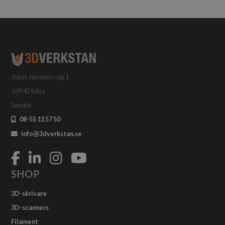
flera
varianter.
De
olika
alternativen
kan
väljas
Julius Jaenzons väg 1
på
produktsidan
169 40 Solna
Sweden
08-55 11 57 50
info@3dverkstan.se
SHOP
3D-skrivare
3D-scanners
Filament