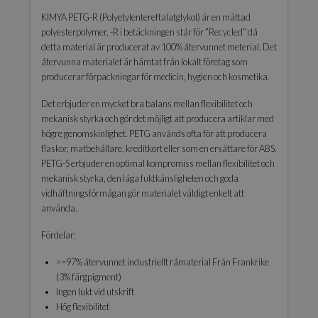
KIMYA PETG-R (Polyetylentereftalatglykol) är en mättad
polyesterpolymer, -R i betäckningen står för ”Recycled” då
detta material är producerat av 100% återvunnet meterial. Det
återvunna materialet är hämtat från lokalt företag som
producerar förpackningar för medicin, hygien och kosmetika.
Det erbjuder en mycket bra balans mellan flexibilitet och
mekanisk styrka och gör det möjligt att producera artiklar med
högre genomskinlighet. PETG används ofta för att producera
flaskor, matbehållare, kreditkort eller som en ersättare för ABS.
PETG-S erbjuder en optimal kompromiss mellan flexibilitet och
mekanisk styrka, den låga fuktkänsligheten och goda
vidhäftningsförmågan gör materialet väldigt enkelt att
använda.
Fördelar:
>=97% återvunnet industriellt råmaterial Från Frankrike
(3% färgpigment)
Ingen lukt vid utskrift
Hög flexibilitet