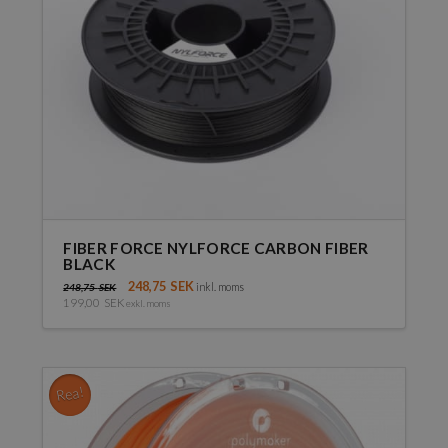
väljas
på
produktsidan
FIBER FORCE NYLFORCE CARBON FIBER
BLACK
248,75
SEK
inkl. moms
248,75
SEK
199,00
SEK
exkl. moms
Den
här
produkten
har
Rea!
flera
varianter.
De