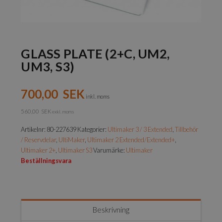
GLASS PLATE (2+C, UM2,
UM3, S3)
700,00
SEK
inkl. moms
560,00
SEK
exkl. moms
Artikelnr:
80-227639
Kategorier:
Ultimaker 3 / 3 Extended
,
Tillbehör
/ Reservdelar
,
UltiMaker
,
Ultimaker 2 Extended/Extended+
,
Ultimaker 2+
,
Ultimaker S3
Varumärke:
Ultimaker
Beställningsvara
Beskrivning