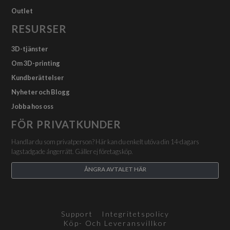
Outlet
RESURSER
3D-tjänster
Om 3D-printing
Kundberättelser
Nyheter och Blogg
Jobba hos oss
FÖR PRIVATKUNDER
Handlar du som privatperson? Här kan du enkelt utöva din 14-dagars
lagstadgade ångerrätt. Gäller ej företagsköp.
ÅNGRA AVTALET HÄR
Support
Integritetspolicy
Köp- Och Leveransvillkor