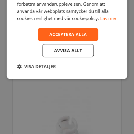
förbättra användarupplevelsen. Genom att
använda vår webbplats samtycker du till alla
cookies i enlighet med vår cookiepolicy.
Läs mer
ACCEPTERA ALLA
RADIAL FAN 35X35X10 – ULTIMAKER
3/S3/S5 FAMILY
AVVISA ALLT
380,00
SEK
inkl. moms
304,00
SEK
exkl. moms
VISA DETALJER