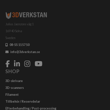
Julius Jaenzons väg 1
169 40 Solna
Sweden
08-55 11 57 50
info@3dverkstan.se
SHOP
3D-skrivare
3D-scanners
Filament
Tillbehör / Reservdelar
Efterbehandling / Post-processing