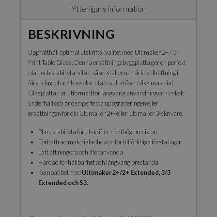
Ytterligare information
BESKRIVNING
Upprätthåll optimal utskriftskvalitet med Ultimaker 2+ / 3
Print Table Glass. Denna ersättningsbyggplatta ger en perfekt
platt och stabil yta, vilket säkerställer utmärkt vidhäftning i
första lagret och konsekventa resultat över olika material.
Glasplattan är utformad för långvarig användning och enkelt
underhåll och är den perfekta uppgraderingen eller
ersättningen för din Ultimaker 2+- eller Ultimaker 3-skrivare.
Plan, stabil yta för utskrifter med hög precision
Förbättrad materialadhesion för tillförlitliga första lager
Lätt att rengöra och återanvända
Härdad för hållbarhet och långvarig prestanda
Kompatibel med
Ultimaker 2+/2+ Extended, 3/3
Extended och S3.