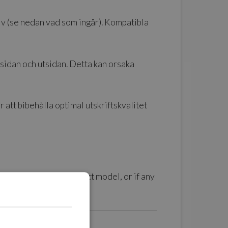
älv (se nedan vad som ingår). Kompatibla
nsidan och utsidan. Detta kan orsaka
 att bibehålla optimal utskriftskvalitet
 depending on the product model, or if any
ighlighted.