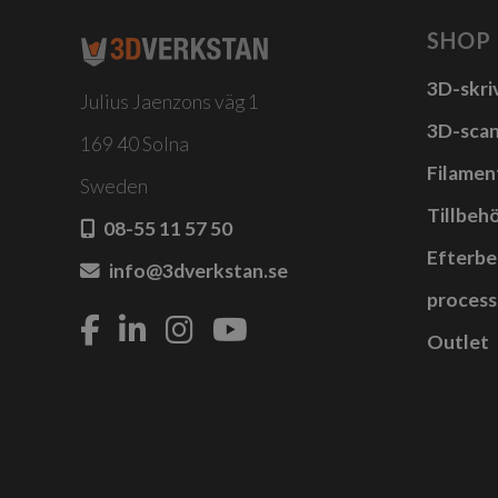
SHOP
3D-skri
Julius Jaenzons väg 1
3D-sca
169 40 Solna
Filamen
Sweden
Tillbehö
08-55 11 57 50
Efterbe
info@3dverkstan.se
process
Outlet