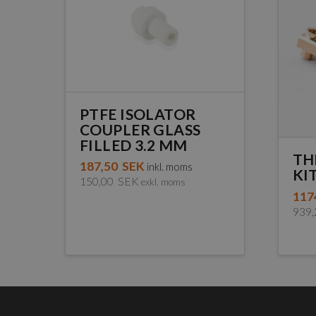
PTFE ISOLATOR
COUPLER GLASS
FILLED 3.2 MM
TH
187,50
SEK
inkl. moms
KI
150,00
SEK
exkl. moms
117
939