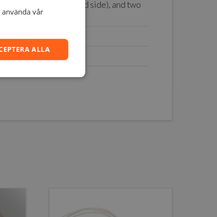
clips (for the print head side), and two
t använda vår
CEPTERA ALLA