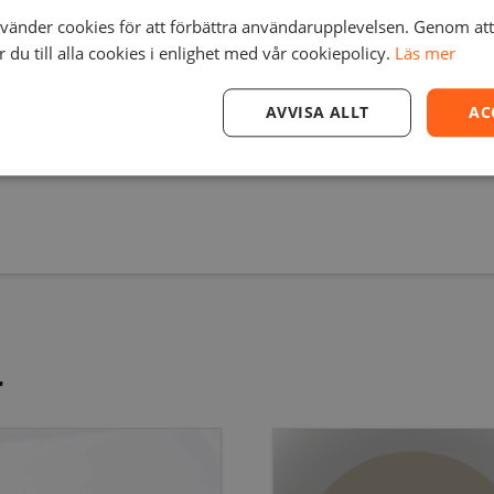
wden tubes, with four tube coupling collets, two white clamp 
änder cookies för att förbättra användarupplevelsen. Genom at
 feeder side).
du till alla cookies i enlighet med vår cookiepolicy.
Läs mer
AVVISA ALLT
AC
r