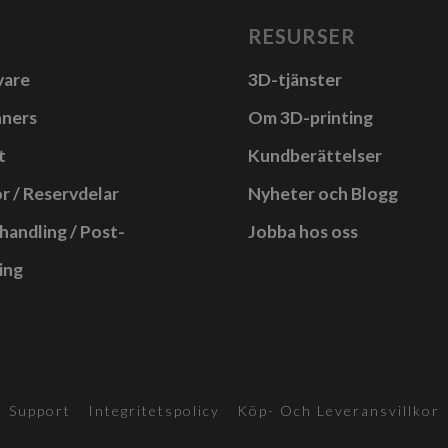
flera
RESURSER
varianter.
vare
3D-tjänster
De
olika
nners
Om 3D-printing
alternativen
t
Kundberättelser
kan
r / Reservdelar
Nyheter och Blogg
väljas
på
handling / Post-
Jobba hos oss
produktsidan
ing
Support
Integritetspolicy
Köp- Och Leveransvillkor