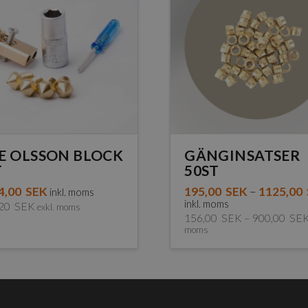
E OLSSON BLOCK
GÄNGINSATSER
T
50ST
4,00
SEK
195,00
SEK
–
1125,00
inkl. moms
inkl. moms
,20
SEK
exkl. moms
156,00
SEK
–
900,00
SE
moms
Den
här
produkten
har