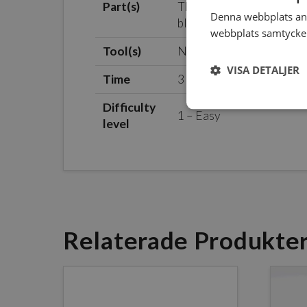
Part(s)
This pack contains two Bo
Denna webbplats anv
black clamp clips (for the
webbplats samtycker 
Tool(s)
None required
VISA DETALJER
Time
3 – 5 minutes
Difficulty
1 – Easy
level
Relaterade Produkte