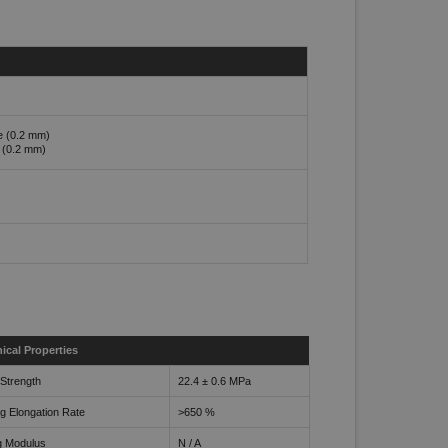
e (0.2 mm)
e (0.2 mm)
ical Properties
 Strength
22.4 ± 0.6 MPa
g Elongation Rate
>650 %
g Modulus
N / A