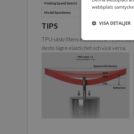
Printing Speed (mm/s)
webbplats samtycker 
Model Specimens
VISA DETALJER
TIPS
TPU-utskriftens elasticitet är relaterad ti
desto lägre elasticitet och vice versa.