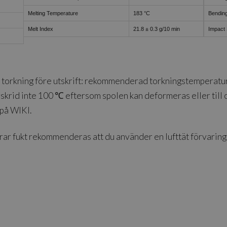
Melting Temperature
183 °C
Bending
Melt Index
21.8 ± 0.3 g/10 min
Impact 
orkning före utskrift: rekommenderad torkningstemperatur ä
skrid inte 100 ℃ eftersom spolen kan deformeras eller till 
på WIKI.
berar fukt rekommenderas att du använder en lufttät förvarin