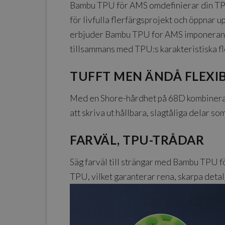
Bambu TPU för AMS omdefinierar din TPU
för livfulla flerfärgsprojekt och öppnar 
erbjuder Bambu TPU for AMS imponerande 
tillsammans med TPU:s karakteristiska fle
TUFFT MEN ÄNDÅ FLEXI
Med en Shore-hårdhet på 68D kombinerar 
att skriva ut hållbara, slagtåliga delar s
FARVÄL, TPU-TRÅDAR
Säg farväl till strängar med Bambu TPU f
TPU, vilket garanterar rena, skarpa detalj