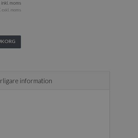
K
inkl. moms
K
exkl. moms
RUKORG
rligare information