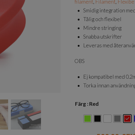
filament
,
Filament
,
Flexibe
Smidig integration me
Tålig och flexibel
Mindre stringing
Snabba utskrifter
Leveras med återanvä
OBS
Ej kompatibel med 0.
Torka innan användnin
Färg
: Red