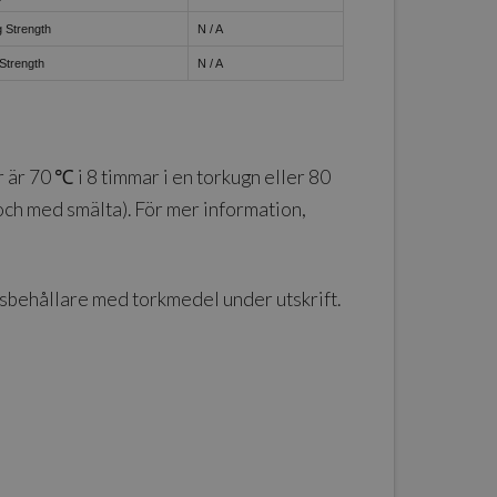
 Strength
N / A
Strength
N / A
r 70 ℃ i 8 timmar i en torkugn eller 80
och med smälta). För mer information,
gsbehållare med torkmedel under utskrift.