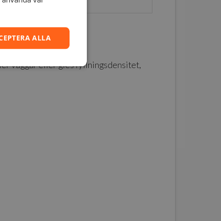
47
CEPTERA ALLA
fler väggar eller gles fyllningsdensitet,