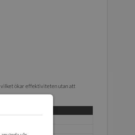
lket ökar effektiviteten utan att
TPU 95A HF
t använda vår