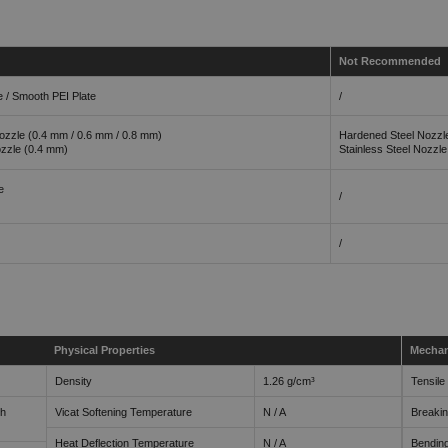
Not Recommended
e / Smooth PEI Plate
/
ozzle (0.4 mm / 0.6 mm / 0.8 mm)
Hardened Steel Nozzl
ozzle (0.4 mm)
Stainless Steel Nozzl
e
/
/
Physical Properties
Mechan
Density
1.26 g/cm³
Tensile
th
Vicat Softening Temperature
N / A
Breakin
Heat Deflection Temperature
N / A
Bendin