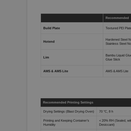
Recommended
Build Plate
Textured PEI Plat
Hardened Steel N
Hotend
Stainless Steel N
Bambu Liquid Glu
Lim
Glue Stick
AMS & AMS Lite
AMS & AMS Lite
Recommended Printing Settings
Drying Settings (Blast Drying Oven)
70 °C, 8 h
Printing and Keeping Container’s
< 20% RH (Sealed, wi
Humidity
Desiccant)