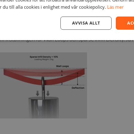
Up to 238
Up to 1
du till alla cookies i enlighet med vår cookiepolicy.
Läs mer
Diameter: 50mm Height: 100mm Infill: 40%
AVVISA ALLT
AC
ll inställningen för Wall Loops och Sparse Infill Density. Ju 