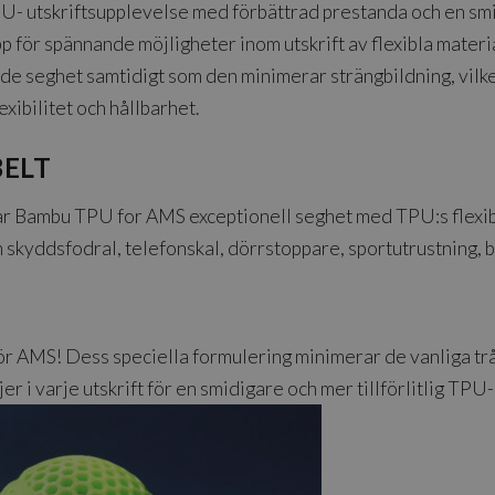
- utskriftsupplevelse med förbättrad prestanda och en smi
upp för spännande möjligheter inom utskrift av flexibla mat
seghet samtidigt som den minimerar strängbildning, vilket
xibilitet och hållbarhet.
BELT
Bambu TPU for AMS exceptionell seghet med TPU:s flexibili
om skyddsfodral, telefonskal, dörrstoppare, sportutrustning, 
ör AMS! Dess speciella formulering minimerar de vanliga trå
er i varje utskrift för en smidigare och mer tillförlitlig TPU