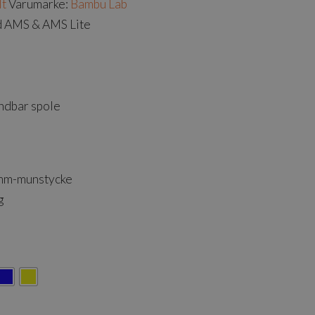
lt
Varumärke:
Bambu Lab
d AMS & AMS Lite
ndbar spole
2mm-munstycke
g