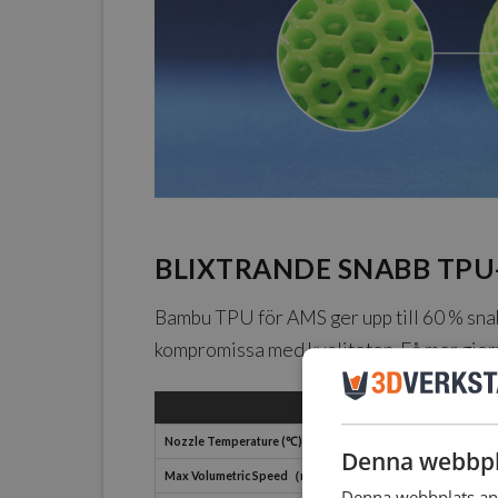
BLIXTRANDE SNABB TPU
Bambu TPU för AMS ger upp till 60 % snab
kompromissa med kvaliteten. Få mer gjort p
Nozzle Temperature (℃)
Denna webbpl
Max Volumetric Speed（mm³/s
Denna webbplats anv