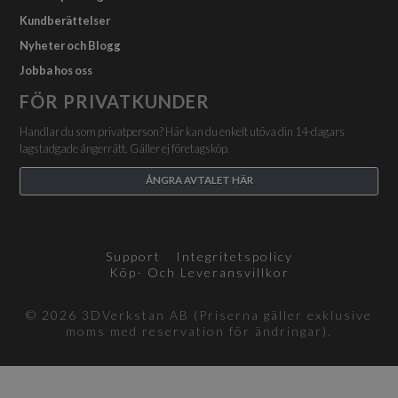
Kundberättelser
Nyheter och Blogg
Jobba hos oss
FÖR PRIVATKUNDER
Handlar du som privatperson? Här kan du enkelt utöva din 14-dagars
lagstadgade ångerrätt. Gäller ej företagsköp.
ÅNGRA AVTALET HÄR
Support
Integritetspolicy
Köp- Och Leveransvillkor
© 2026 3DVerkstan AB (Priserna gäller exklusive
moms med reservation för ändringar).