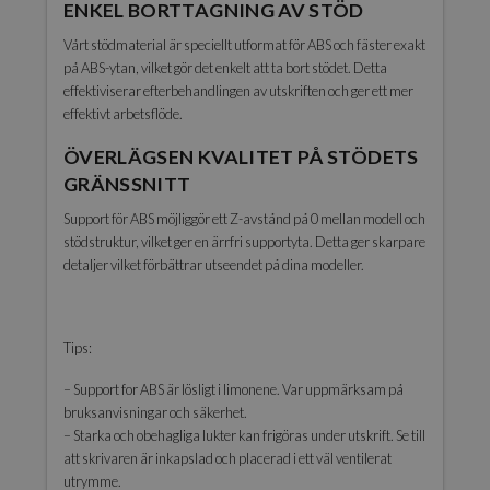
ENKEL BORTTAGNING AV STÖD
Vårt stödmaterial är speciellt utformat för ABS och fäster exakt
på ABS-ytan, vilket gör det enkelt att ta bort stödet. Detta
effektiviserar efterbehandlingen av utskriften och ger ett mer
effektivt arbetsflöde.
ÖVERLÄGSEN KVALITET PÅ STÖDETS
GRÄNSSNITT
Support för ABS möjliggör ett Z-avstånd på 0 mellan modell och
stödstruktur, vilket ger en ärrfri supportyta. Detta ger skarpare
detaljer vilket förbättrar utseendet på dina modeller.
Tips:
– Support for ABS är lösligt i limonene. Var uppmärksam på
bruksanvisningar och säkerhet.
– Starka och obehagliga lukter kan frigöras under utskrift. Se till
att skrivaren är inkapslad och placerad i ett väl ventilerat
utrymme.