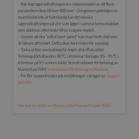
– När hög lagervidhäftning krävs rekommenderas att flush-
parametern ökas till över 800 mm³. Om genomspolningen av
munstycket inte är fullständig kan det minska
lagervidhäftningen på ytor som ligger i samma horisontalplan
som stödytan vilket leder till en svagare modell.
– Genom att öka ”initial layer speed” kan man få ett stöd som
är lättare att ta bort. Detta ökar dock risken för warping.
– Torka ut före användning för högre utskriftskvalitet.
Torkningsförhållanden: 80 °C i 4 timmar i torkugn; 85 – 95 °C i
6 timmar på X1-seriens bädd. Se instruktioner för torkning av
filament på WIKI:
Instruktioner för torkning av filament
.
– För fler supportrelaterade inställningar, vänligen se:
Support
på WIKI
.
Här kan du ladda ner Bambu Labs Filament Guide (PDF)