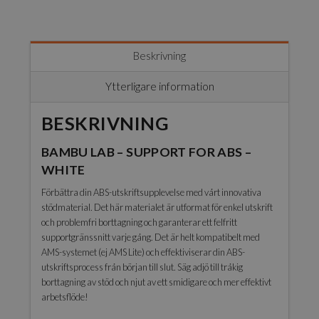
-
Support
for
ABS-
Beskrivning
White
-
Ytterligare information
0,5
kg
BESKRIVNING
/
1.75
BAMBU LAB – SUPPORT FOR ABS –
mm
mängd
WHITE
Förbättra din ABS-utskriftsupplevelse med vårt innovativa
stödmaterial. Det här materialet är utformat för enkel utskrift
och problemfri borttagning och garanterar ett felfritt
supportgränssnitt varje gång. Det är helt kompatibelt med
AMS-systemet (ej AMS Lite) och effektiviserar din ABS-
utskriftsprocess från början till slut. Säg adjö till tråkig
borttagning av stöd och njut av ett smidigare och mer effektivt
arbetsflöde!