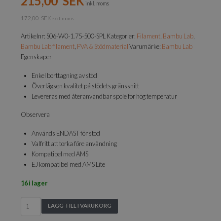
215,00
SEK
inkl. moms
172,00
SEK
exkl. moms
Artikelnr:
S06-W0-1.75-500-SPL
Kategorier:
Filament
,
Bambu Lab
,
Bambu Lab filament
,
PVA & Stödmaterial
Varumärke:
Bambu Lab
Egenskaper
Enkel borttagning av stöd
Överlägsen kvalitet på stödets gränssnitt
Levereras med återanvändbar spole för hög temperatur
Observera
Används ENDAST för stöd
Valfritt att torka före användning
Kompatibel med AMS
EJ kompatibel med AMS Lite
16 i lager
Bambu
LÄGG TILL I VARUKORG
Lab