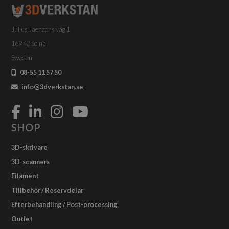
Julius Jaenzons väg 1
169 40 Solna
Sweden
08-55 11 57 50
info@3dverkstan.se
SHOP
3D-skrivare
3D-scanners
Filament
Tillbehör / Reservdelar
Efterbehandling / Post-processing
Outlet