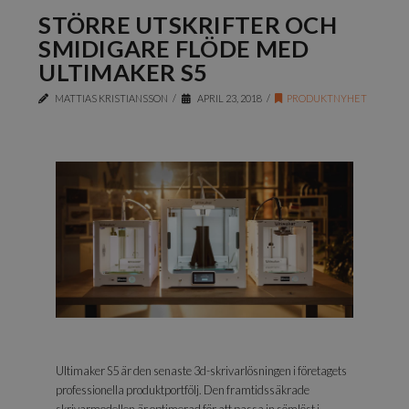
STÖRRE UTSKRIFTER OCH
SMIDIGARE FLÖDE MED
ULTIMAKER S5
MATTIAS KRISTIANSSON
APRIL 23, 2018
PRODUKTNYHET
Ultimaker S5 är den senaste 3d-skrivarlösningen i företagets
professionella produktportfölj. Den framtidssäkrade
skrivarmodellen är optimerad för att passa in sömlöst i