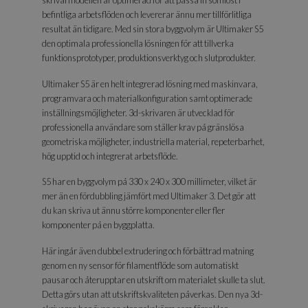
befintliga arbetsflöden och levererar ännu mer tillförlitliga
resultat än tidigare. Med sin stora byggvolym är Ultimaker S5
den optimala professionella lösningen för att tillverka
funktionsprototyper, produktionsverktyg och slutprodukter.
Ultimaker S5 är en helt integrerad lösning med maskinvara,
programvara och materialkonfiguration samt optimerade
inställningsmöjligheter. 3d-skrivaren är utvecklad för
professionella användare som ställer krav på gränslösa
geometriska möjligheter, industriella material, repeterbarhet,
hög upptid och integrerat arbetsflöde.
S5 har en byggvolym på 330 x 240 x 300 millimeter, vilket är
mer än en fördubbling jämfört med Ultimaker 3. Det gör att
du kan skriva ut ännu större komponenter eller fler
komponenter på en byggplatta.
Här ingår även dubbel extrudering och förbättrad matning
genom en ny sensor för filamentflöde som automatiskt
pausar och återupptar en utskrift om materialet skulle ta slut.
Detta görs utan att utskriftskvaliteten påverkas. Den nya 3d-