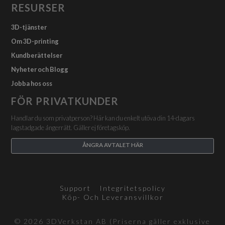
RESURSER
3D-tjänster
Om 3D-printing
Kundberättelser
Nyheter och Blogg
Jobba hos oss
FÖR PRIVATKUNDER
Handlar du som privatperson? Här kan du enkelt utöva din 14-dagars
lagstadgade ångerrätt. Gäller ej företagsköp.
ÅNGRA AVTALET HÄR
Support
Integritetspolicy
Köp- Och Leveransvillkor
© 2026 3DVerkstan AB (Priserna gäller exklusive