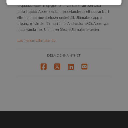
läsplatta. Appen möjliggör för användaren att övervaka
utskriftsjobb. Appen skickar meddelande när ett jobb är klart
eller när maskinen behöver underhåll. Ultimakers app är
tillgänglig från den 15 maj i år för Android och iOS. Appen går
att använda med Ultimaker S5 och Ultimaker 3-serien.
Läs mer om Ultimaker S5
DELA DENNA NYHET