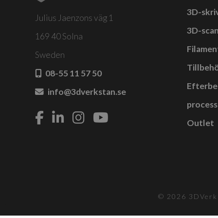
3D-skri
Julius Jaenzons väg 1
3D-sca
169 40 Solna
Filamen
Sweden
Tillbehö
08-55 11 57 50
Efterbe
info@3dverkstan.se
process
Outlet
© 2026 3DVerks