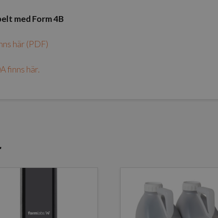
belt med Form 4B
inns här (PDF)
 finns här.
r