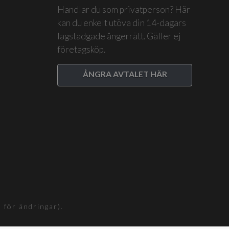
Handlar du som privatperson? Här
kan du enkelt utöva din 14-dagars
lagstadgade ångerrätt. Gäller ej
företagsköp.
ÅNGRA AVTALET HÄR
för ändringar).