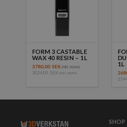
FORM 3 CASTABLE
FO
WAX 40 RESIN – 1L
DU
1L
3780,00
SEK
inkl. moms
3024,00
SEK
268
exkl. moms
214
SHOP