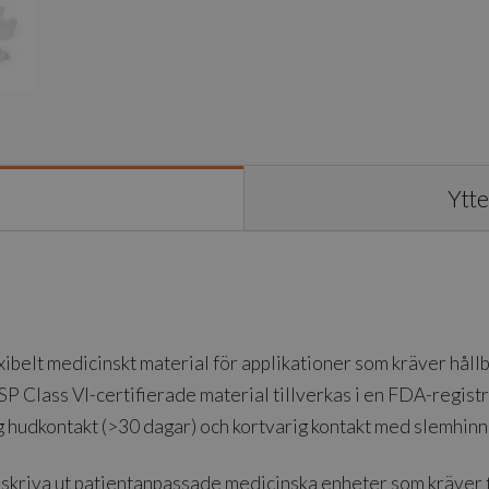
Ytte
xibelt medicinskt material för applikationer som kräver håll
 Class VI-certifierade material tillverkas i en FDA-regist
ig hudkontakt (>30 dagar) och kortvarig kontakt med slemhinn
t skriva ut patientanpassade medicinska enheter som kräver f