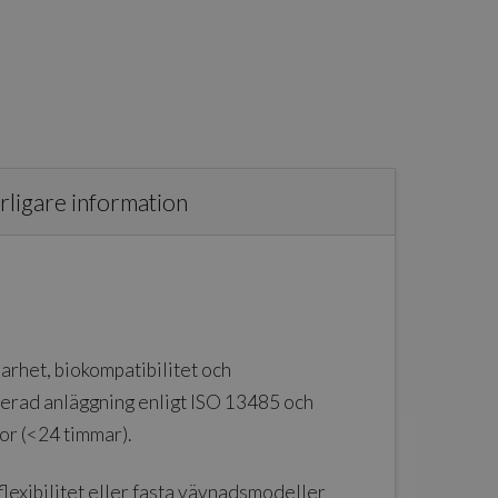
rligare information
barhet, biokompatibilitet och
rerad anläggning enligt ISO 13485 och
or (<24 timmar).
lexibilitet eller fasta vävnadsmodeller