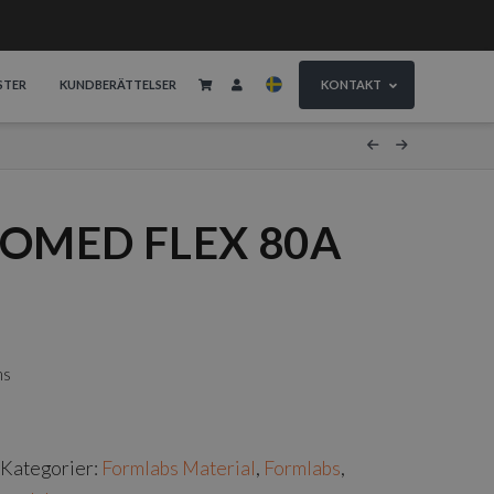
STER
KUNDBERÄTTELSER
KONTAKT
IOMED FLEX 80A
ms
Kategorier:
Formlabs Material
,
Formlabs
,