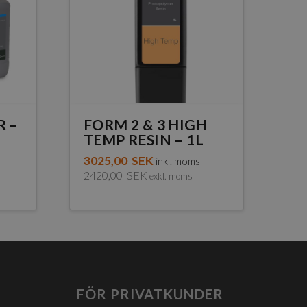
R –
FORM 2 & 3 HIGH
TEMP RESIN – 1L
3025,00
SEK
s
inkl. moms
2420,00
SEK
exkl. moms
FÖR PRIVATKUNDER