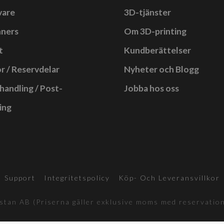
vare
3D-tjänster
nners
Om 3D-printing
t
Kundberättelser
r / Reservdelar
Nyheter och Blogg
handling / Post-
Jobba hos oss
ing
Support
Integritetspolicy
Köp- Och Leveransvillkor
tan AB (Priserna gäller exklusive moms med reservation 