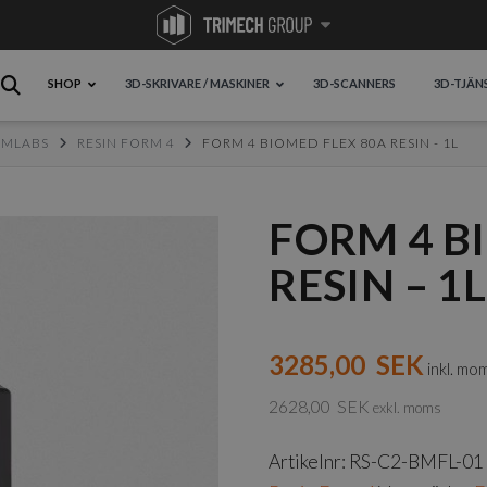
SHOP
3D-SKRIVARE / MASKINER
3D-SCANNERS
3D-TJÄN
RMLABS
RESIN FORM 4
FORM 4 BIOMED FLEX 80A RESIN - 1L
FORM 4 B
RESIN – 1L
3285,00
SEK
inkl. mo
2628,00
SEK
exkl. moms
Artikelnr:
RS-C2-BMFL-01