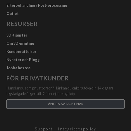
Efterbehandling / Post-processing
Outlet
RESURSER
3D-tjänster
Om 3D-printing
Kundberättelser
Nyheter och Blogg
Jobba hos oss
FÖR PRIVATKUNDER
Handlar du som privatperson? Här kan du enkelt utöva din 14-dagars
lagstadgade ångerrätt. Gäller ej företagsköp.
ÅNGRA AVTALET HÄR
Support
Integritetspolicy