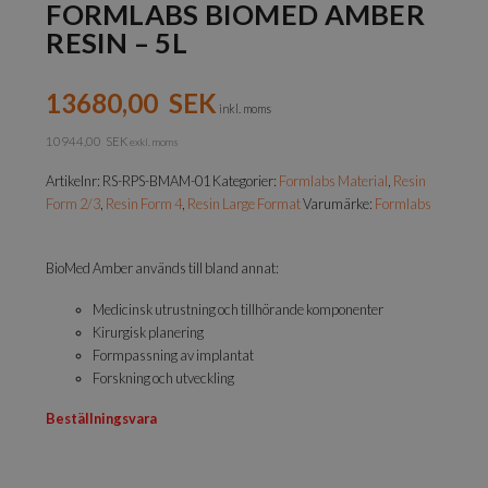
FORMLABS BIOMED AMBER
RESIN – 5L
13680,00
SEK
inkl. moms
10944,00
SEK
exkl. moms
Artikelnr:
RS-RPS-BMAM-01
Kategorier:
Formlabs Material
,
Resin
Form 2/3
,
Resin Form 4
,
Resin Large Format
Varumärke:
Formlabs
BioMed Amber används till bland annat:
Medicinsk utrustning och tillhörande komponenter
Kirurgisk planering
Formpassning av implantat
Forskning och utveckling
Beställningsvara