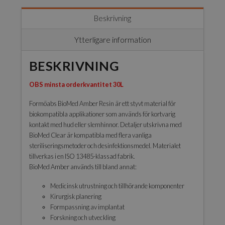
Beskrivning
Ytterligare information
BESKRIVNING
OBS minsta orderkvantitet 30L
Formöabs BioMed Amber Resin är ett styvt material för
biokompatibla applikationer som används för kortvarig
kontakt med hud eller slemhinnor. Detaljer utskrivna med
BioMed Clear är kompatibla med flera vanliga
steriliseringsmetoder och desinfektionsmedel. Materialet
tillverkas i en ISO 13485-klassad fabrik.
BioMed Amber används till bland annat:
Medicinsk utrustning och tillhörande komponenter
Kirurgisk planering
Formpassning av implantat
Forskning och utveckling