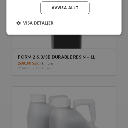
AVVISA ALLT
VISA DETALJER
FORM 2 & 3/3B DURABLE RESIN – 1L
2680,00
SEK
inkl. moms
2144,00
SEK
exkl. moms