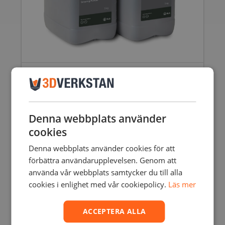
TPU 90A POWDER – FUSE 1+
10985,00
SEK
inkl. moms
8788,00
SEK
exkl. moms
Denna webbplats använder
cookies
Denna webbplats använder cookies för att
förbättra användarupplevelsen. Genom att
använda vår webbplats samtycker du till alla
cookies i enlighet med vår cookiepolicy.
Läs mer
ACCEPTERA ALLA