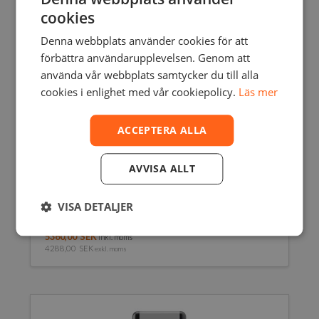
cookies
Denna webbplats använder cookies för att
förbättra användarupplevelsen. Genom att
använda vår webbplats samtycker du till alla
cookies i enlighet med vår cookiepolicy.
Läs mer
ACCEPTERA ALLA
AVVISA ALLT
VISA DETALJER
FORM 2 & 3B BIOMED CLEAR – 1L
5360,00
SEK
inkl. moms
4288,00
SEK
exkl. moms