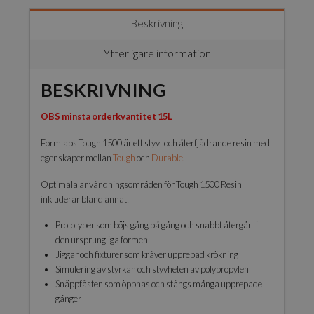
Beskrivning
Ytterligare information
BESKRIVNING
OBS minsta orderkvantitet 15L
Formlabs Tough 1500 är ett styvt och återfjädrande resin med
egenskaper mellan
Tough
och
Durable
.
Optimala användningsområden för Tough 1500 Resin
inkluderar bland annat:
Prototyper som böjs gång på gång och snabbt återgår till
den ursprungliga formen
Jiggar och fixturer som kräver upprepad krökning
Simulering av styrkan och styvheten av polypropylen
Snäppfästen som öppnas och stängs många upprepade
gånger