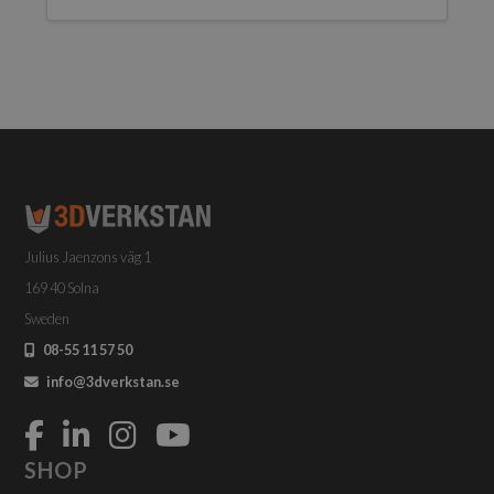
Julius Jaenzons väg 1
169 40 Solna
Sweden
08-55 11 57 50
info@3dverkstan.se
SHOP