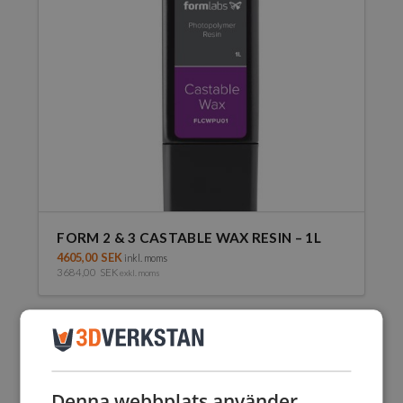
FORM 2 & 3 CASTABLE WAX RESIN – 1L
4605,00
SEK
inkl. moms
3684,00
SEK
exkl. moms
Denna webbplats använder