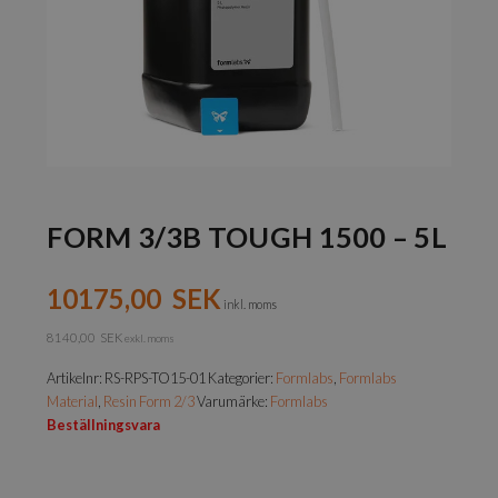
FORM 3/3B TOUGH 1500 – 5L
10175,00
SEK
inkl. moms
8140,00
SEK
exkl. moms
Artikelnr:
RS-RPS-TO15-01
Kategorier:
Formlabs
,
Formlabs
Material
,
Resin Form 2/3
Varumärke:
Formlabs
Beställningsvara