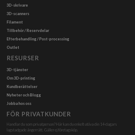
3D-skrivare
3D-scanners
Filament
Tillbehör / Reservdelar
Efterbehandling / Post-processing
Outlet
RESURSER
3D-tjänster
Om 3D-printing
Kundberättelser
Nyheter och Blogg
Jobba hos oss
FÖR PRIVATKUNDER
Handlar du som privatperson? Här kan du enkelt utöva din 14-dagars
lagstadgade ångerrätt. Gäller ej företagsköp.