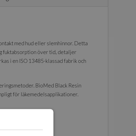
kontakt med hud eller slemhinnor. Detta
 fuktabsorption över tid, detaljer
rkas i en ISO 13485-klassad fabrik och
iseringsmetoder. BioMed Black Resin
mpligt för läkemedelsapplikationer.