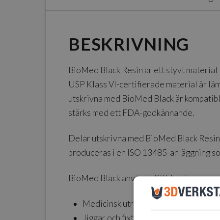
BESKRIVNING
BioMed Black Resin är ett styvt material
USP Klass VI-certifierade material är läm
utskrivna med BioMed Black är kompatibla
stärks med ett FDA-godkännande.
Delar utskrivna med BioMed Black Resin 
produceras i en ISO 13485-anläggning som
BioMed Black används till bland annat:
Medicinsk utrustning och tillhörand
Jiggar och fixturer