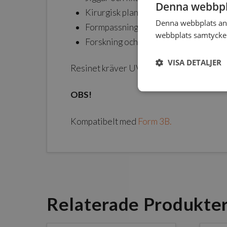
Denna webbpl
Kirurgisk planering
Denna webbplats anv
Formpassning av implantat
webbplats samtycker 
Forskning och utveckling
VISA DETALJER
Resinet kräver UV-härdning efter utskrift.
OBS!
Kompatibelt med
Form 3B.
Relaterade Produkte