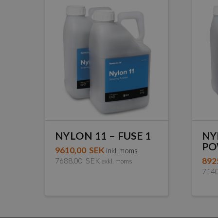
NYLON 11 – FUSE 1
NY
PO
9610,00
SEK
inkl. moms
7688,00
SEK
892
exkl. moms
714