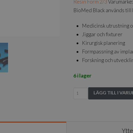
Resin Form 2/3
Varumärke
BioMed Black används till 
Medicinsk utrustning 
Jiggar och fixturer
Kirurgisk planering
Formpassning av impla
Forskning och utveckli
6 i lager
Form
LÄGG TILL I VAR
3B
BioMed
Black
Resin
Ytte