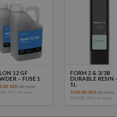
LON 12 GF
FORM 2 & 3/3B
WDER – FUSE 1
DURABLE RESIN 
1L
5,00
SEK
inkl. moms
0,00
SEK
2545,00
SEK
exkl. moms
inkl. moms
2036,00
SEK
exkl. moms