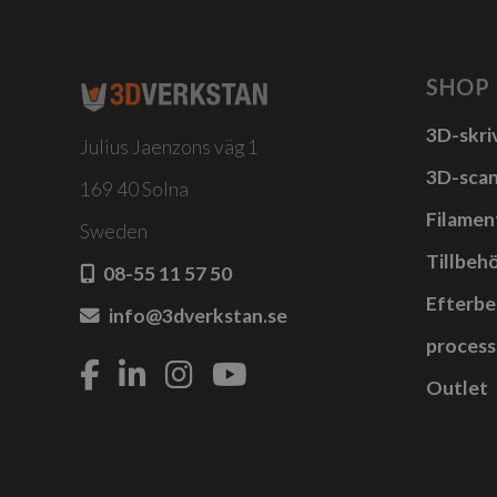
SHOP
3D-skri
Julius Jaenzons väg 1
3D-sca
169 40 Solna
Filamen
Sweden
Tillbehö
08-55 11 57 50
Efterbe
info@3dverkstan.se
process
Outlet