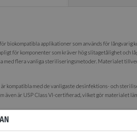
-
1L
mängd
 för biokompatibla applikationer som används för långvarig 
pligt för komponenter som kräver hög slitagetålighet och låg
 med flera vanliga steriliseringsmetoder. Materialet tillve
är kompatibla med de vanligaste desinfektions- och steril
 även är USP Class VI-certifierad, vilket gör materialet lä
e komponenter