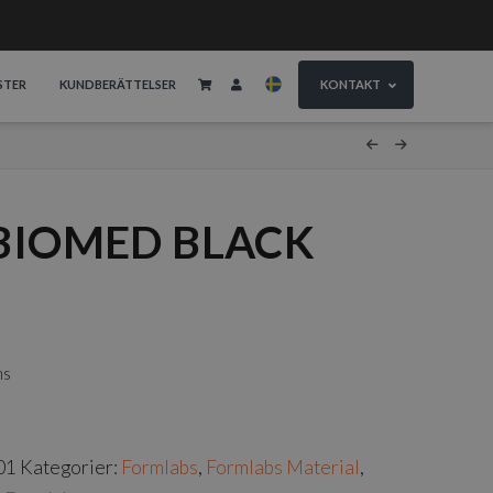
STER
KUNDBERÄTTELSER
KONTAKT
BIOMED BLACK
ms
01
Kategorier:
Formlabs
,
Formlabs Material
,