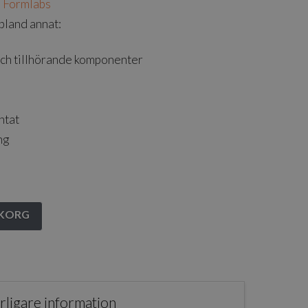
:
Formlabs
bland annat:
och tillhörande komponenter
ntat
ng
UKORG
rligare information