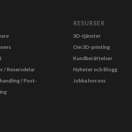
RESURSER
vare
3D-tjänster
nners
Om 3D-printing
t
Kundberättelser
r / Reservdelar
Nyheter och Blogg
handling / Post-
Jobba hos oss
ing