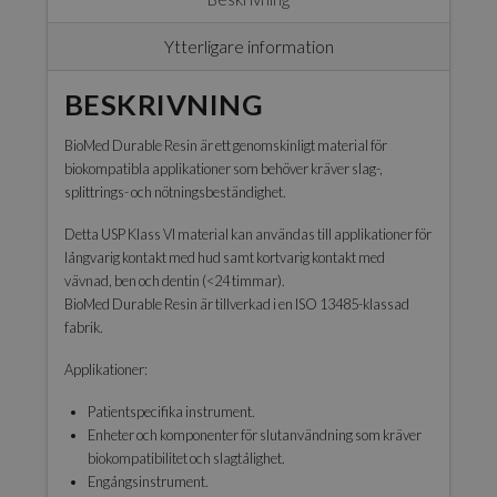
Ytterligare information
BESKRIVNING
BioMed Durable Resin är ett genomskinligt material för
biokompatibla applikationer som behöver kräver slag-,
splittrings- och nötningsbeständighet.
Detta USP Klass VI material kan användas till applikationer för
långvarig kontakt med hud samt kortvarig kontakt med
vävnad, ben och dentin (<24 timmar).
BioMed Durable Resin är tillverkad i en ISO 13485-klassad
fabrik.
Applikationer:
Patientspecifika instrument.
Enheter och komponenter för slutanvändning som kräver
biokompatibilitet och slagtålighet.
Engångsinstrument.