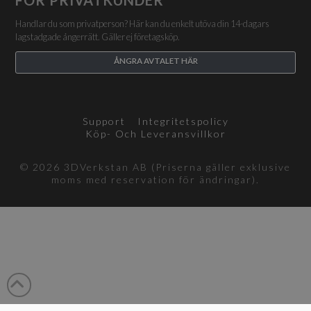
Handlar du som privatperson? Här kan du enkelt utöva din 14-dagars
lagstadgade ångerrätt. Gäller ej företagsköp.
ÅNGRA AVTALET HÄR
Support
Integritetspolicy
Köp- Och Leveransvillkor
© 2026 3DVerkstan AB (Priserna gäller exklusive
moms med reservation för ändringar).