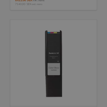
8925,00
SEK
inkl. moms
7140,00
SEK
exkl. moms