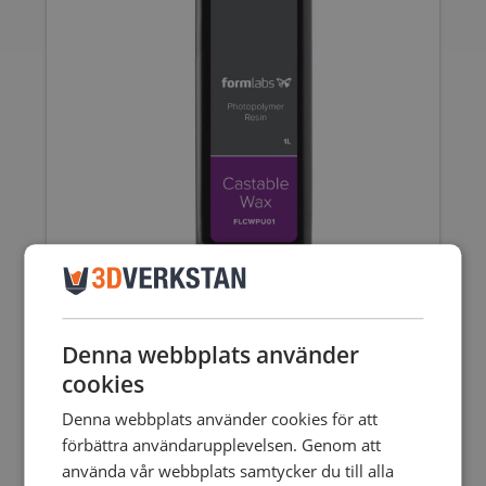
Denna webbplats använder
FORM 2 & 3 CASTABLE WAX RESIN – 1L
cookies
4605,00
SEK
inkl. moms
3684,00
SEK
exkl. moms
Denna webbplats använder cookies för att
förbättra användarupplevelsen. Genom att
använda vår webbplats samtycker du till alla