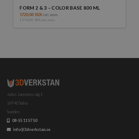
FORM 2 & 3 – COLOR BASE 800 ML
1720,00
SEK
inkl. moms
1376,00
SEK
exkl. moms
Julius Jaenzons väg 1
169 40 Solna
Sweden
08-55 11 57 50
info@3dverkstan.se