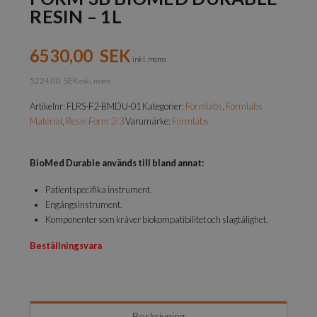
RESIN – 1L
6530,00
SEK
inkl. moms
5224,00
SEK
exkl. moms
Artikelnr:
FLRS-F2-BMDU-01
Kategorier:
Formlabs
,
Formlabs
Material
,
Resin Form 2/3
Varumärke:
Formlabs
BioMed Durable används till bland annat:
Patientspecifika instrument.
Engångsinstrument.
Komponenter som kräver biokompatibilitet och slagtålighet.
Beställningsvara
Beskrivning