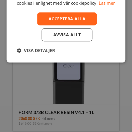
cookies i enlighet med vår cookiepolicy.
Läs mer
ACCEPTERA ALLA
AVVISA ALLT
VISA DETALJER
FORM 3/3B CLEAR RESIN V4.1 – 1L
2060,00
SEK
inkl. moms
1648,00
SEK
exkl. moms