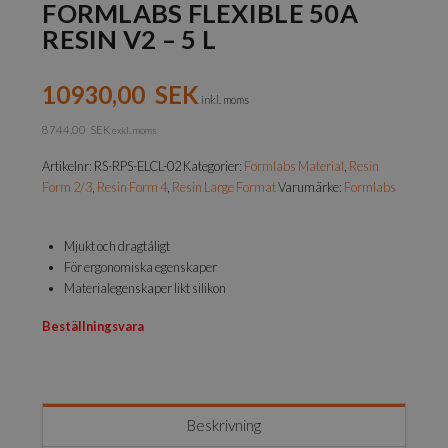
FORMLABS FLEXIBLE 50A
RESIN V2 – 5 L
10930,00
SEK
inkl. moms
8744,00
SEK
exkl. moms
Artikelnr:
RS-RPS-ELCL-02
Kategorier:
Formlabs Material
,
Resin
Form 2/3
,
Resin Form 4
,
Resin Large Format
Varumärke:
Formlabs
Mjukt och dragtåligt
För ergonomiska egenskaper
Materialegenskaper likt silikon
Beställningsvara
Beskrivning