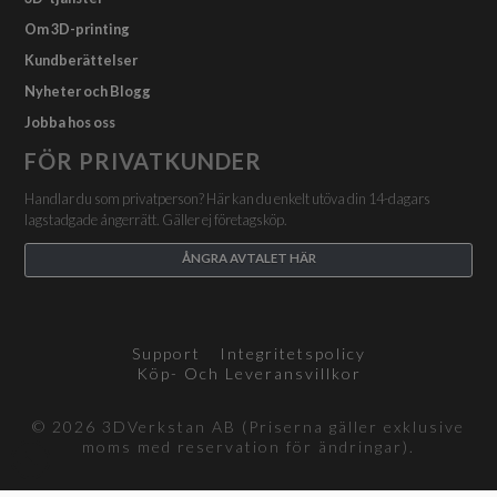
Om 3D-printing
Kundberättelser
Nyheter och Blogg
Jobba hos oss
FÖR PRIVATKUNDER
Handlar du som privatperson? Här kan du enkelt utöva din 14-dagars
lagstadgade ångerrätt. Gäller ej företagsköp.
ÅNGRA AVTALET HÄR
Support
Integritetspolicy
Köp- Och Leveransvillkor
© 2026 3DVerkstan AB (Priserna gäller exklusive
moms med reservation för ändringar).