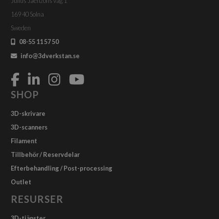
Julius Jaenzons väg 1
169 40 Solna
Sweden
08-55 11 57 50
info@3dverkstan.se
SHOP
3D-skrivare
3D-scanners
Filament
Tillbehör / Reservdelar
Efterbehandling / Post-processing
Outlet
RESURSER
3D-tjänster