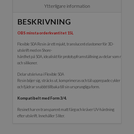
Ytterligare information
BESKRIVNING
OBS minsta orderkvantitet 15L
Flexible 50A Resin är ett mjukt, translucent elastomer för 3D-
utskrift med en Shore-
hårdhet på 50A, idealiskt för prototypframställning av delar som normal
och silikoner.
Delar utskrivna i Flexible 50A
Resin böjer sig, sträcks ut, komprimeras och tål upprepade cykler utan att
och fjädrar snabbt tillbaka till sin ursprungliga form.
Kompatibelt med Form 3/4.
Resinet har en transparent matt färg och kräver UV-härdning
efter utskrift. Innehåller 5 liter.