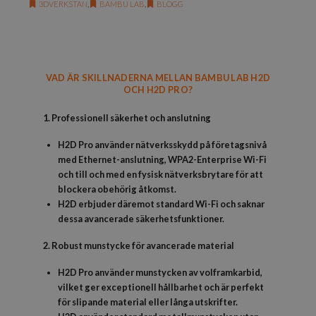
3DVERKSTAN
,
BAMBU LAB
,
BLOGG
VAD ÄR SKILLNADERNA MELLAN BAMBU LAB H2D
OCH H2D PRO?
1. Professionell säkerhet och anslutning
H2D Pro använder nätverksskydd på företagsnivå
med Ethernet-anslutning, WPA2-Enterprise Wi-Fi
och till och med en fysisk nätverksbrytare för att
blockera obehörig åtkomst.
H2D erbjuder däremot standard Wi-Fi och saknar
dessa avancerade säkerhetsfunktioner.
2. Robust munstycke för avancerade material
H2D Pro använder munstycken av volframkarbid,
vilket ger exceptionell hållbarhet och är perfekt
för slipande material eller långa utskrifter.