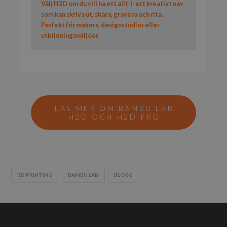
Välj H2D om du vill ha ett allt-i-ett kreativt nav
som kan skriva ut, skära, gravera och rita.
Perfekt för makers, designstudior eller
utbildningsmiljöer.
LÄS MER OM BAMBU LAB
H2D OCH H2D PRO
3D PRINTING
BAMBU LAB
BLOGG