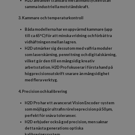
H2D använder standard metallmunstycken utan
samma industriella motståndskraft.
3. Kammare och temperaturkontroll
Båda modellerna har en uppvärmd kammare (upp
till ca 65°C) för att minska vridning och förbättra
vidhäftningen mellan lagren.
H2D utmärker sig dessutom med valfria moduler
som laserskärning, pennritning och digitalskärning,
vilket gör den till en mångsidig kreativ
arbetsstation. H2D Pro fokuserar i första hand på
högprecisionsutskrift snarare än mångsidighet
med flera verktyg.
4. Precision och kalibrering
H2D Pro har ett avancerat Vision Encoder-system
som möjliggör ultrafin rörelseprecision på 50 µm,
perfekt för snäva toleranser.
H2D erbjuder också god precision, men saknar
detta nästa generations optiska
kalibreringssystem.