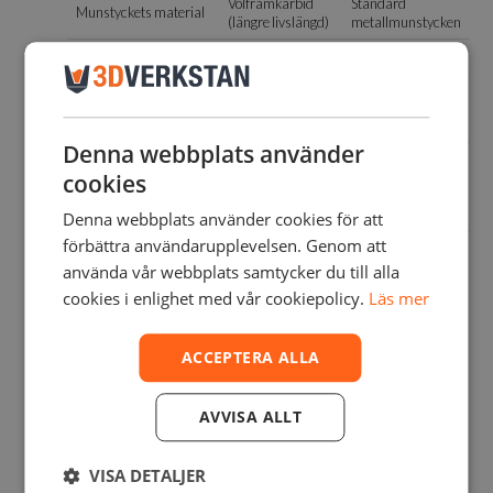
Volframkarbid
Standard
Munstyckets material
(längre livslängd)
metallmunstycken
Kammaruppvärmning
Ja (ca 65°C)
Ja (ca 65°C)
Vision Encoder,
Traditionell
Precision
50 µm
kalibrering
noggrannhet
Denna webbplats använder
Utskrift +
lasergravering,
cookies
Modulära funktioner
Endast utskrift
skärning,
pennritning
Denna webbplats använder cookies för att
förbättra användarupplevelsen. Genom att
ca 350 × 320 ×
Samma mått och
Byggvolym och
325 mm,
grundläggande
använda vår webbplats samtycker du till alla
dubbelmunstycke
dubbelmunstycke
utskriftsfunktion
cookies i enlighet med vår cookiepolicy.
Läs mer
ACCEPTERA ALLA
AVVISA ALLT
VISA DETALJER