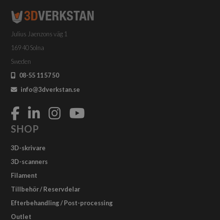
Julius Jaenzons väg 1
169 40 Solna
Sweden
08-55 11 57 50
info@3dverkstan.se
SHOP
3D-skrivare
3D-scanners
Filament
Tillbehör / Reservdelar
Efterbehandling / Post-processing
Outlet