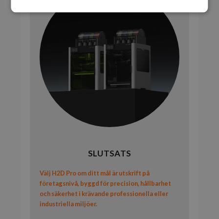
SLUTSATS
Välj H2D Pro om ditt mål är utskrift på
företagsnivå, byggd för precision, hållbarhet
och säkerhet i krävande professionella eller
industriella miljöer.