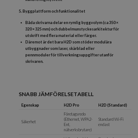
5. Byggplattform och funktionalitet
Båda skrivarna delar en rymlig byggvolym (ca 350 ×
320 × 325 mm) och dubbelmunstyckesarkitektur för
utskrift med flera material eller färger.
Däremot är det bara H2D som stöder modulära
utbyggnader som laser, skärblad eller
pennmoduler för tillverkningsuppgifter utanför
skrivaren.
SNABB JÄMFÖRELSETABELL
Egenskap
H2D Pro
H2D (Standard)
Företagsredo
(Ethernet, WPA2-
Standard Wi-Fi
Säkerhet
Ent,
endast
nätverksbrytare)