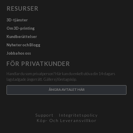
RESURSER
3D-tjänster
Om 3D-printing
Kundberättelser
Nyheter och Blogg
Jobba hos oss
FÖR PRIVATKUNDER
Handlar du som privatperson? Här kan du enkelt utöva din 14-dagars
lagstadgade ångerrätt. Gäller ej företagsköp.
ÅNGRA AVTALET HÄR
Support
Integritetspolicy
Köp- Och Leveransvillkor